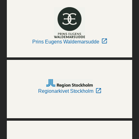
Prins Eugens Waldemarsudde
Regionarkivet Stockholm