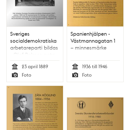
Sveriges
Spanienhjälpen -
socialdemokratiska
Västmannagatan 1
arbetareparti bildas
– minnesmärke
- Olof Palmes gata
12 – minnesmärke
23 april 1889
1936 till 1946
Tid
Tid
Foto
Foto
Typ
Typ