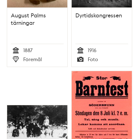
August Palms
Dyrtidskongressen
tärningar
1887
1916
Tid
Tid
Föremål
Foto
Typ
Typ