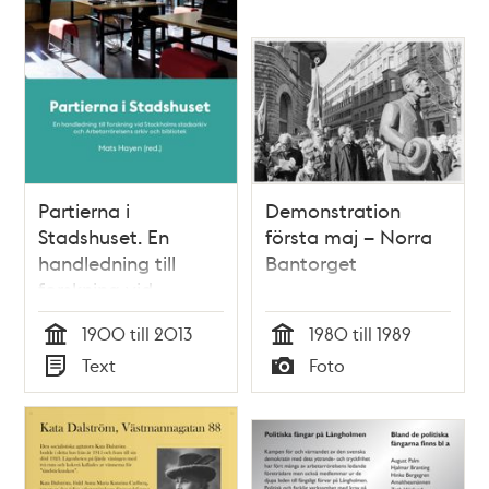
Partierna i
Demonstration
Stadshuset. En
första maj – Norra
handledning till
Bantorget
forskning vid
Stockholms
1900 till 2013
1980 till 1989
stadsarkiv / Mats
Tid
Tid
Text
Foto
Hayen (red.)
Typ
Typ