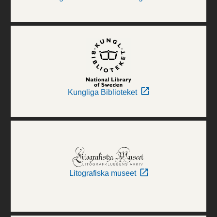
Kungliga Biblioteket
Litografiska museet