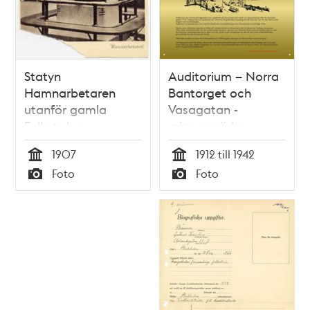
Statyn
Auditorium – Norra
Hamnarbetaren
Bantorget och
utanför gamla
Vasagatan -
Folkets hus
minnesmärke
1907
1912 till 1942
Tid
Tid
Foto
Foto
Typ
Typ