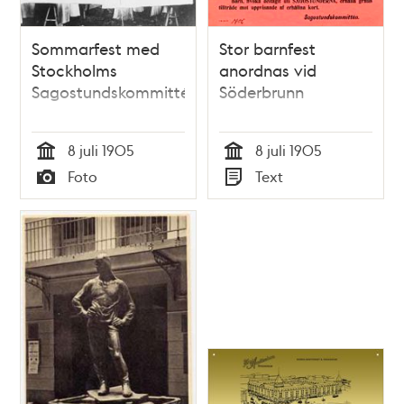
Sommarfest med
Stor barnfest
Stockholms
anordnas vid
Sagostundskommitté
Söderbrunn
8 juli 1905
8 juli 1905
Tid
Tid
Foto
Text
Typ
Typ