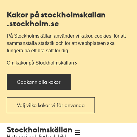
Kakor på stockholmskallan
.stockholm.se
På Stockholmskällan använder vi kakor, cookies, för att
sammanställa statistik och för att webbplatsen ska
fungera på ett bra sätt för dig.
Om kakor på Stockholmskällan
Godkänn alla kakor
Välj vilka kakor vi får använda
Till
Till
Stockholmskällan
navigationen
huvudinnehållet
Historia i ord, ljud och bild