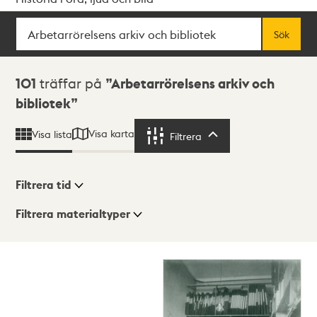
Sök
Fritextsök
Sök
Sökresultat
101
träffar på
Arbetarrörelsens arkiv och
bibliotek
Visa karta
Visa lista
Filtrera
Filtrera
Filtrera tid
Filtrera materialtyper
Visningsläge
Totalt
101
träffar
Lista
Karta