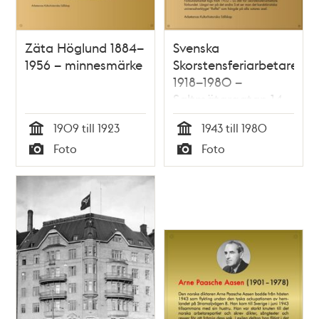
Zäta Höglund 1884–
Svenska
1956 – minnesmärke
Skorstensferiarbetarefö
1918–1980 –
Saltmätargatan 14 –
minnesmärke
1909 till 1923
1943 till 1980
Tid
Tid
Foto
Foto
Typ
Typ