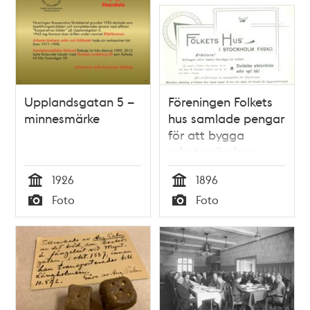
Upplandsgatan 5 –
Föreningen Folkets
minnesmärke
hus samlade pengar
för att bygga
arbetarrörelsens
samlingslokal
1926
1896
Tid
Tid
Foto
Foto
Typ
Typ