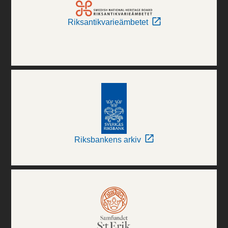
Riksantikvarieämbetet
Riksbankens arkiv