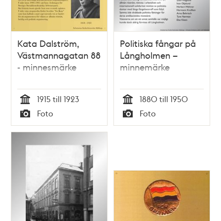
Kata Dalström,
Politiska fångar på
Västmannagatan 88
Långholmen –
- minnesmärke
minnemärke
1915 till 1923
1880 till 1950
Tid
Tid
Foto
Foto
Typ
Typ