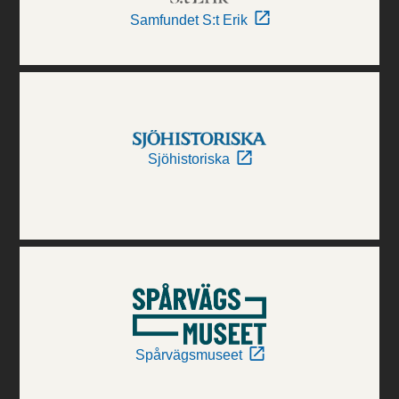
Samfundet S:t Erik
Sjöhistoriska
Spårvägsmuseet