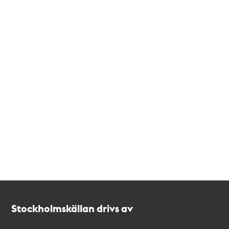
Kontakt
Stockholmskällan
Stockholmskällan drivs av