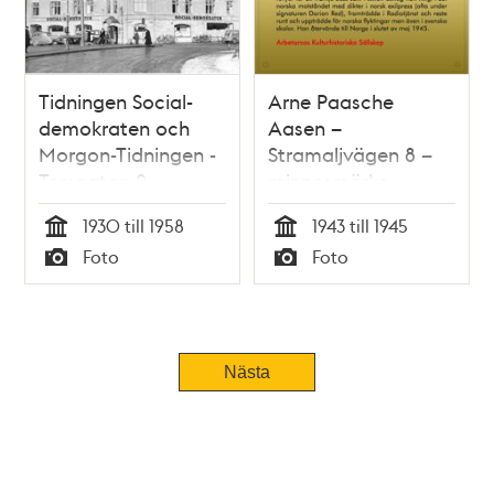
Tidningen Social-
Arne Paasche
demokraten och
Aasen –
Morgon-Tidningen -
Stramaljvägen 8 –
Torsgatan 2
minnesmärke
1930 till 1958
1943 till 1945
Tid
Tid
Foto
Foto
Typ
Typ
Nästa