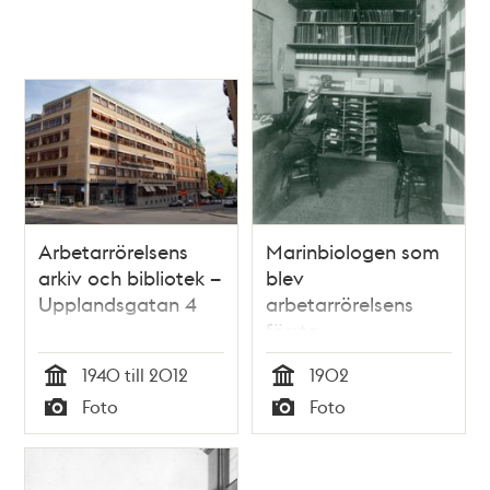
Arbetarrörelsens
Marinbiologen som
arkiv och bibliotek –
blev
Upplandsgatan 4
arbetarrörelsens
första
arkivföreståndare
1940 till 2012
1902
Tid
Tid
Foto
Foto
Typ
Typ