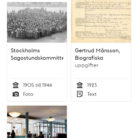
Stockholms
Gertrud Månsson,
Sagostundskommitté
Biografiska
uppgifter
1905 till 1944
1923
Tid
Tid
Foto
Text
Typ
Typ