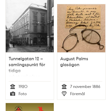
Tunnelgatan 12 –
August Palms
samlingspunkt för
glasögon
tidiga
arbetarrörelsen
1920
7 november 1886
Tid
Tid
Foto
Föremål
Typ
Typ