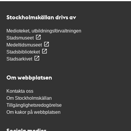
Kontakt
Stockholmskällan
Stockholmskällan drivs av
Medioteket, utbildningsförvaltningen
Stadsmuseet
Medeltidsmuseet
Stadsbiblioteket
Stadsarkivet
Om webbplatsen
Kontakta oss
Om Stockholmskällan
Tillgänglighetsredogörelse
Om kakor på webbplatsen
Sociala medier