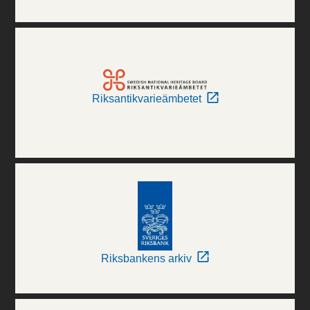
Riksantikvarieämbetet
Riksbankens arkiv