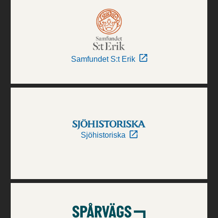
Samfundet S:t Erik
Sjöhistoriska