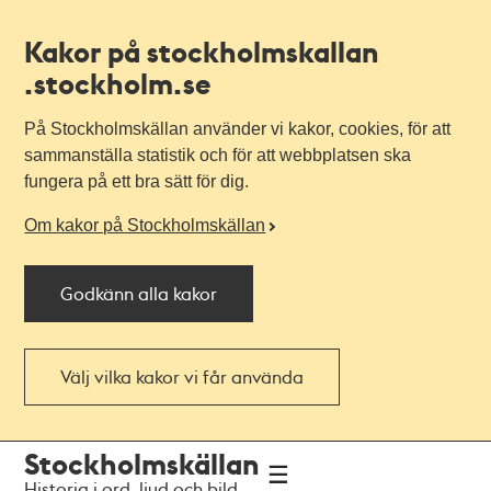
Kakor på stockholmskallan
.stockholm.se
På Stockholmskällan använder vi kakor, cookies, för att
sammanställa statistik och för att webbplatsen ska
fungera på ett bra sätt för dig.
Om kakor på Stockholmskällan
Godkänn alla kakor
Välj vilka kakor vi får använda
Till
Till
Stockholmskällan
navigationen
huvudinnehållet
Historia i ord, ljud och bild