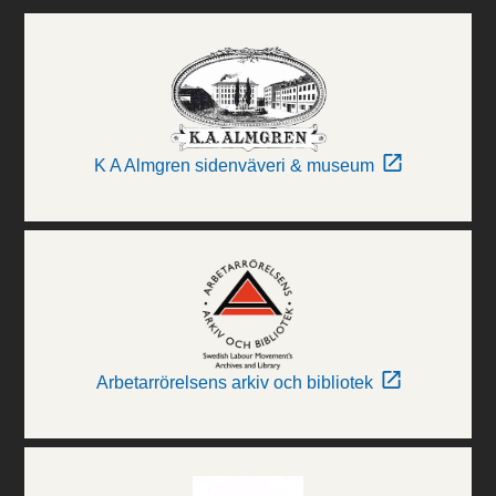
K A Almgren sidenväveri & museum
Arbetarrörelsens arkiv och bibliotek