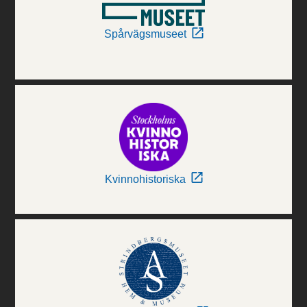
Spårvägsmuseet
Kvinnohistoriska