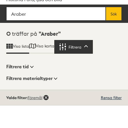
Sök
Fritextsök
Sök
Sökresultat
0
träffar på
Araber
Visa karta
Visa lista
Filtrera
Filtrera
Filtrera tid
Filtrera materialtyper
Visningsläge
Totalt
Valda filter:
Föremål
Rensa filter
0
träffar
Lista
Karta