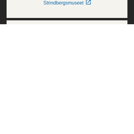
Strindbergsmuseet
Thielska Galleriet
Världskulturmuseerna