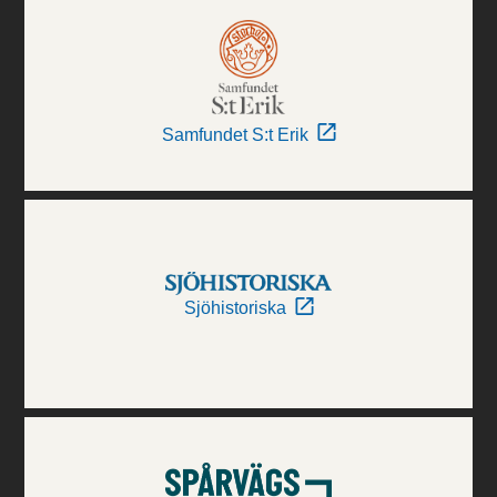
Samfundet S:t Erik
Sjöhistoriska