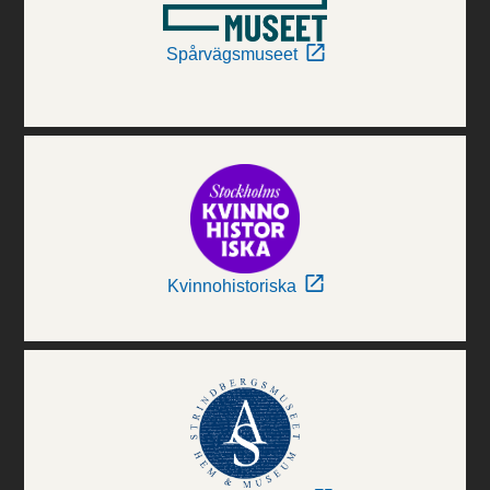
Spårvägsmuseet
Kvinnohistoriska