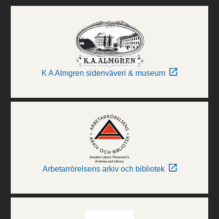
K A Almgren sidenväveri & museum
Arbetarrörelsens arkiv och bibliotek