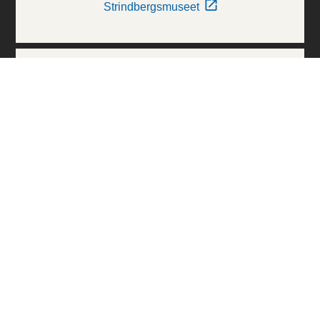
Strindbergsmuseet
Thielska Galleriet
Världskulturmuseerna