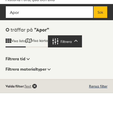
Sök
Fritextsök
Sök
Sökresultat
0
träffar på
Apor
Visa karta
Visa lista
Filtrera
Filtrera
Filtrera tid
Filtrera materialtyper
Visningsläge
Totalt
Valda filter:
Text
Rensa filter
0
träffar
Lista
Karta