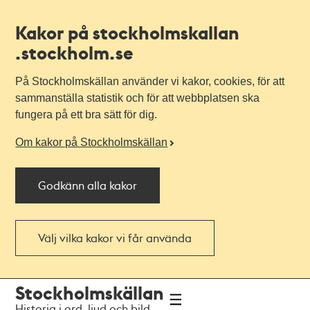
Kakor på stockholmskallan
.stockholm.se
På Stockholmskällan använder vi kakor, cookies, för att
sammanställa statistik och för att webbplatsen ska
fungera på ett bra sätt för dig.
Om kakor på Stockholmskällan
Godkänn alla kakor
Välj vilka kakor vi får använda
Till
Till
Stockholmskällan
navigationen
huvudinnehållet
Historia i ord, ljud och bild