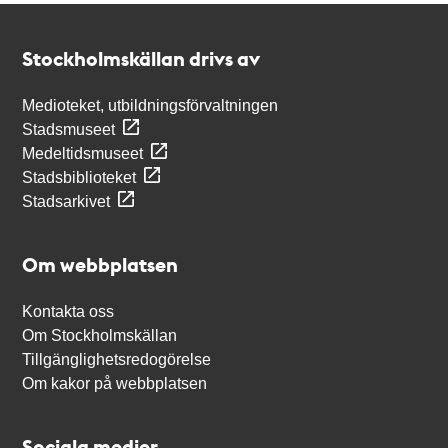
Kontakt
Stockholmskällan
Stockholmskällan drivs av
Medioteket, utbildningsförvaltningen
Stadsmuseet
Medeltidsmuseet
Stadsbiblioteket
Stadsarkivet
Om webbplatsen
Kontakta oss
Om Stockholmskällan
Tillgänglighetsredogörelse
Om kakor på webbplatsen
Sociala medier