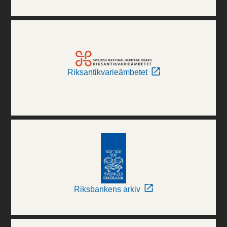
Riksantikvarieämbetet
Riksbankens arkiv