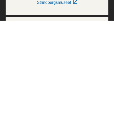
Strindbergsmuseet
Thielska Galleriet
Världskulturmuseerna