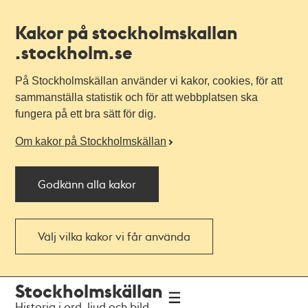
Kakor på stockholmskallan
.stockholm.se
På Stockholmskällan använder vi kakor, cookies, för att
sammanställa statistik och för att webbplatsen ska
fungera på ett bra sätt för dig.
Om kakor på Stockholmskällan
Godkänn alla kakor
Välj vilka kakor vi får använda
Till
Till
Stockholmskällan
navigationen
huvudinnehållet
Historia i ord, ljud och bild