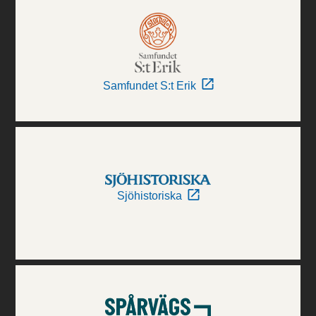
Samfundet S:t Erik
Sjöhistoriska