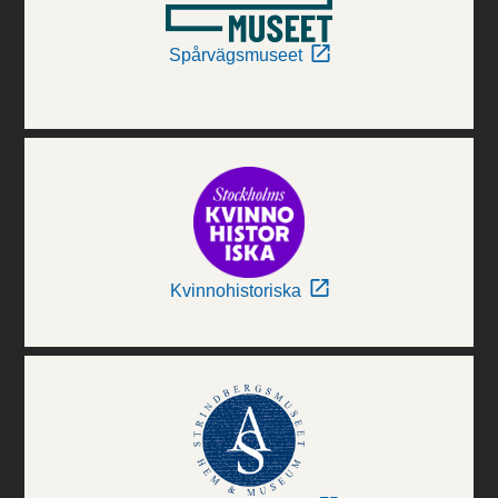
Spårvägsmuseet
Kvinnohistoriska