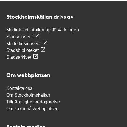
Kontakt
Stockholmskällan
Stockholmskällan drivs av
Medioteket, utbildningsförvaltningen
Stadsmuseet
Medeltidsmuseet
Stadsbiblioteket
Stadsarkivet
Om webbplatsen
Kontakta oss
Om Stockholmskällan
Tillgänglighetsredogörelse
Om kakor på webbplatsen
Sociala medier