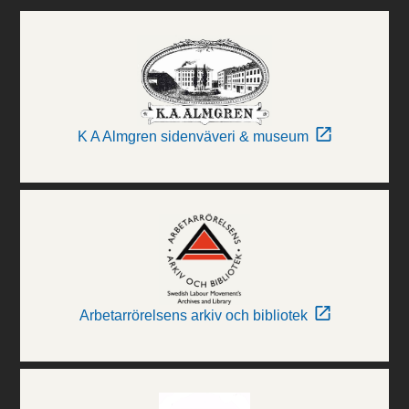
K A Almgren sidenväveri & museum
Arbetarrörelsens arkiv och bibliotek