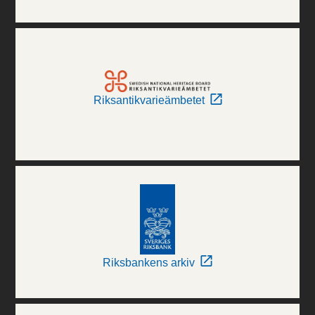
Riksantikvarieämbetet
Riksbankens arkiv