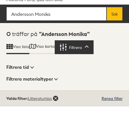
Sök
Fritextsök
Sök
Sökresultat
0
träffar på
Andersson Monika
Visa karta
Visa lista
Filtrera
Filtrera
Filtrera tid
Filtrera materialtyper
Visningsläge
Totalt
Valda filter:
Litteraturtips
Rensa filter
0
träffar
Lista
Karta