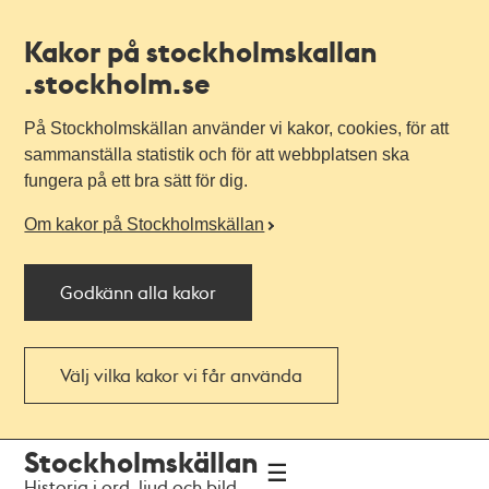
Kakor på stockholmskallan
.stockholm.se
På Stockholmskällan använder vi kakor, cookies, för att
sammanställa statistik och för att webbplatsen ska
fungera på ett bra sätt för dig.
Om kakor på Stockholmskällan
Godkänn alla kakor
Välj vilka kakor vi får använda
Till
Till
Stockholmskällan
navigationen
huvudinnehållet
Historia i ord, ljud och bild