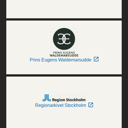
Prins Eugens Waldemarsudde
Regionarkivet Stockholm