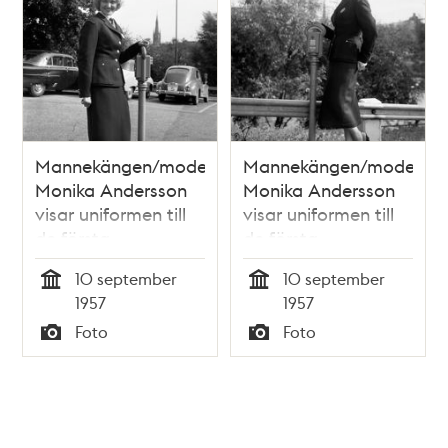
Mannekängen/modellen
Mannekängen/modellen
Monika Andersson
Monika Andersson
visar uniformen till
visar uniformen till
de första
de första
parkeringsvakterna.
parkeringsvakterna.
10 september
10 september
Enbart kvinnor
Enbart kvinnor
Tid
Tid
1957
1957
anställdes
anställdes
Foto
Foto
Typ
Typ