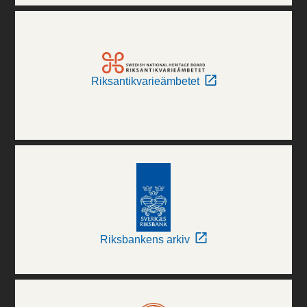
Riksantikvarieämbetet
Riksbankens arkiv