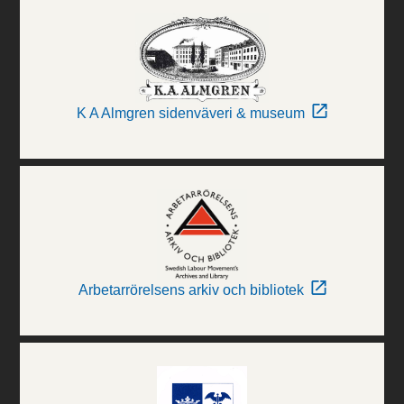
K A Almgren sidenväveri & museum
Arbetarrörelsens arkiv och bibliotek