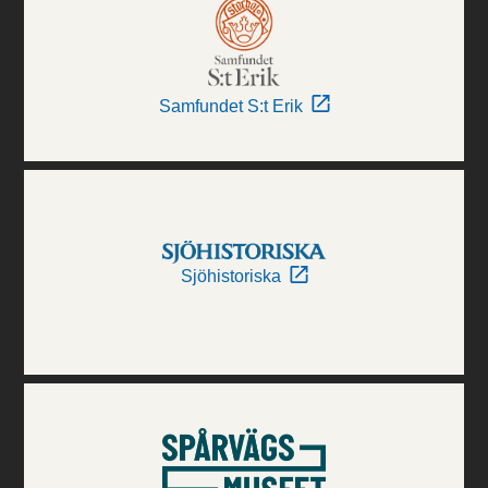
Samfundet S:t Erik
Sjöhistoriska