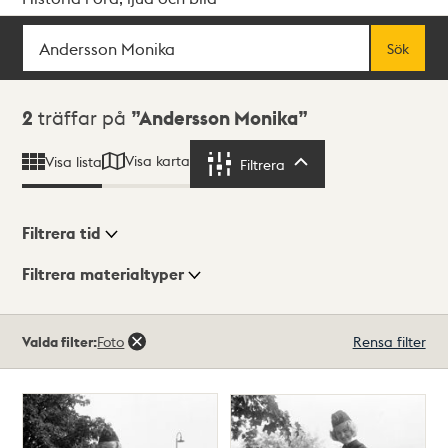
Sök
Fritextsök
Sök
Sökresultat
2
träffar på
Andersson Monika
Visa karta
Visa lista
Filtrera
Filtrera
Filtrera tid
Filtrera materialtyper
Visningsläge
Totalt
Valda filter:
Foto
Rensa filter
2
träffar
Lista
Karta