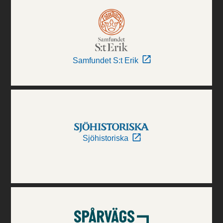
Samfundet S:t Erik
Sjöhistoriska