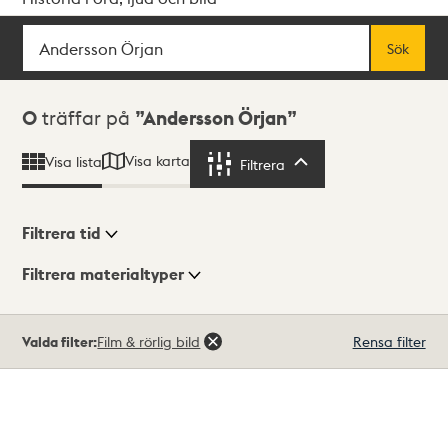
Sök
Fritextsök
Sök
Sökresultat
0
träffar på
Andersson Örjan
Visa karta
Visa lista
Filtrera
Filtrera
Filtrera tid
Filtrera materialtyper
Visningsläge
Totalt
Valda filter:
Film & rörlig bild
Rensa filter
0
träffar
Lista
Karta