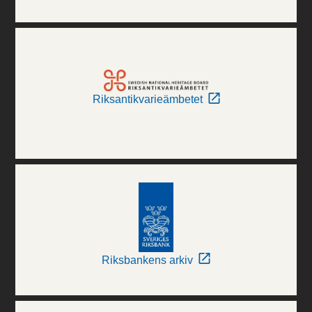
Riksantikvarieämbetet
Riksbankens arkiv