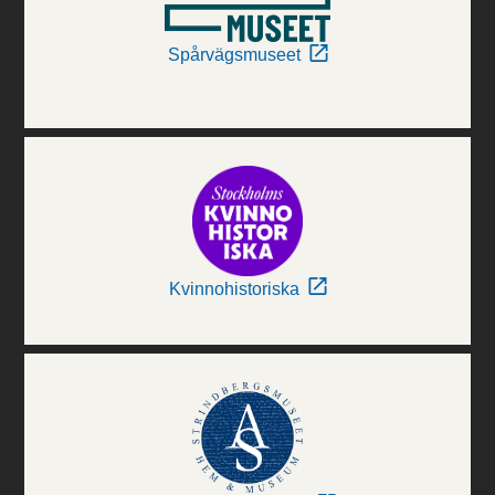
Spårvägsmuseet
Kvinnohistoriska