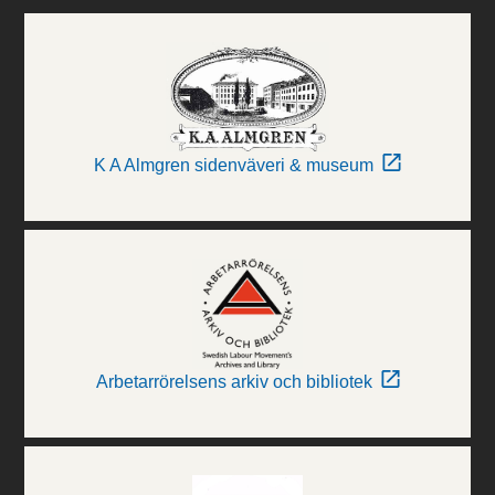
K A Almgren sidenväveri & museum
Arbetarrörelsens arkiv och bibliotek