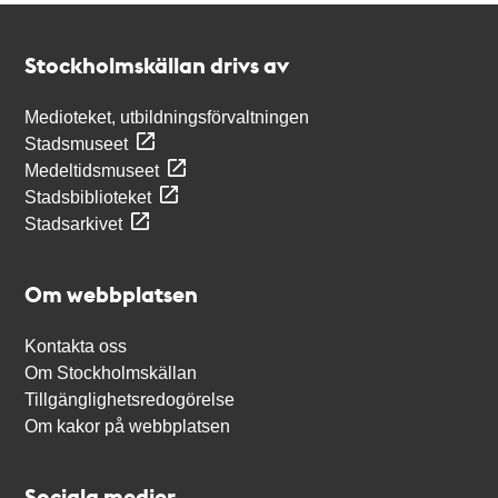
Kontakt
Stockholmskällan
Stockholmskällan drivs av
Medioteket, utbildningsförvaltningen
Stadsmuseet
Medeltidsmuseet
Stadsbiblioteket
Stadsarkivet
Om webbplatsen
Kontakta oss
Om Stockholmskällan
Tillgänglighetsredogörelse
Om kakor på webbplatsen
Sociala medier