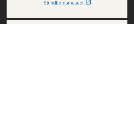
Strindbergsmuseet
Thielska Galleriet
Världskulturmuseerna