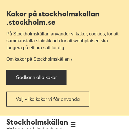
Kakor på stockholmskallan
.stockholm.se
På Stockholmskällan använder vi kakor, cookies, för att
sammanställa statistik och för att webbplatsen ska
fungera på ett bra sätt för dig.
Om kakor på Stockholmskällan
Godkänn alla kakor
Välj vilka kakor vi får använda
Till
Till
Stockholmskällan
navigationen
huvudinnehållet
Historia i ord, ljud och bild