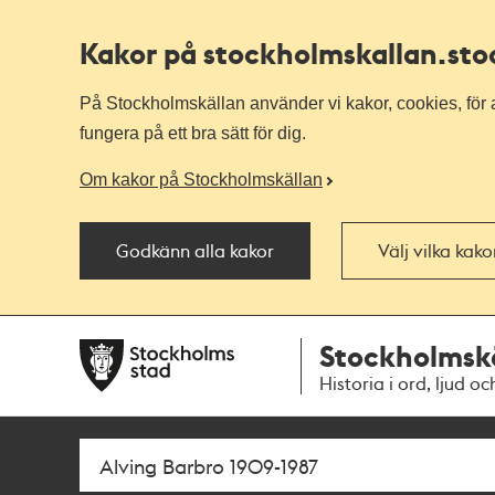
Kakor på stockholmskallan
.st
På Stockholmskällan använder vi kakor, cookies, för a
fungera på ett bra sätt för dig.
Om kakor på Stockholmskällan
Godkänn alla kakor
Välj vilka kak
Till
Till
Stockholmsk
navigationen
huvudinnehållet
Historia i ord, ljud oc
Sök
Fritextsök