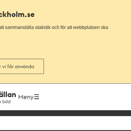
ockholm.se
tt sammanställa statistik och för att webbplatsen ska
or vi får använda
ällan
Meny
h bild