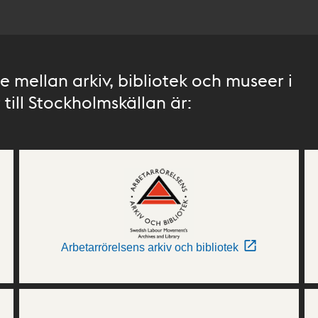
 mellan arkiv, bibliotek och museer i
till Stockholmskällan är:
Arbetarrörelsens arkiv och bibliotek