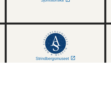
Sjöhistoriska
Strindbergsmuseet