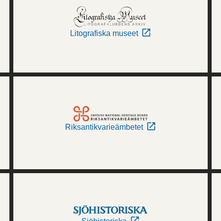
Litografiska museet
Riksantikvarieämbetet