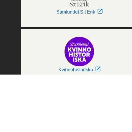
Samfundet S:t Erik
Kvinnohistoriska
Världskulturmuseerna