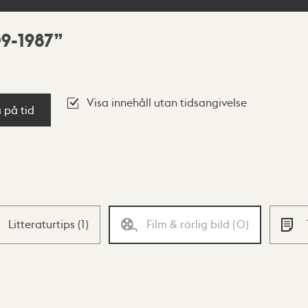
09-1987
Visa innehåll utan tidsangivelse
a på tid
Litteraturtips
(
1
)
Film & rörlig bild
(
0
)