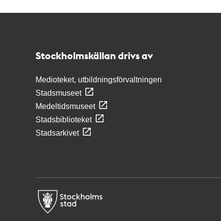
Kontakt
Stockholmskällan
Stockholmskällan drivs av
Medioteket, utbildningsförvaltningen
Stadsmuseet
Medeltidsmuseet
Stadsbiblioteket
Stadsarkivet