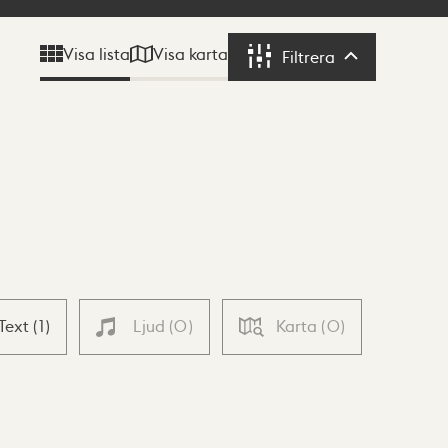
Visa karta
Visa lista
Filtrera
Filtrera
Text
(
1
)
Ljud
(
0
)
Karta
(
0
)