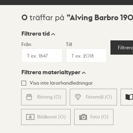
0
Alving Barbro 19
träffar på
Sökresultat
Filtrera tid
Från
Till
Visningsläge
Filtrer
Filtrera materialtyper
Lista
Karta
Visa inte lärarhandledningar
Ritning
(
0
)
Föremål
(
0
)
Bildkonst
(
0
)
Foto
(
0
)