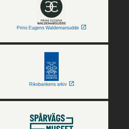
Prins Eugens Waldemarsudde
Riksbankens arkiv