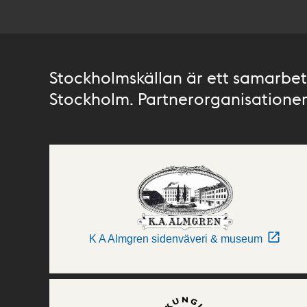
Stockholmskällan är ett samarbete
Stockholm. Partnerorganisationer 
K A Almgren sidenväveri & museum