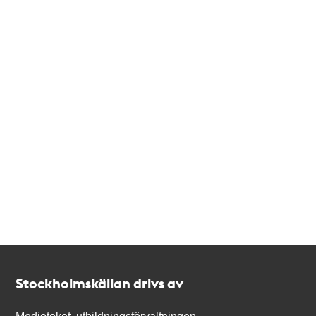
Kontakt
Stockholmskällan
Stockholmskällan drivs av