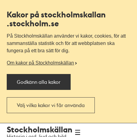
Kakor på stockholmskallan
.stockholm.se
På Stockholmskällan använder vi kakor, cookies, för att
sammanställa statistik och för att webbplatsen ska
fungera på ett bra sätt för dig.
Om kakor på Stockholmskällan
Godkänn alla kakor
Välj vilka kakor vi får använda
Till
Till
Stockholmskällan
navigationen
huvudinnehållet
Historia i ord, ljud och bild