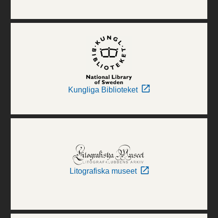
Kungliga Biblioteket
Litografiska museet