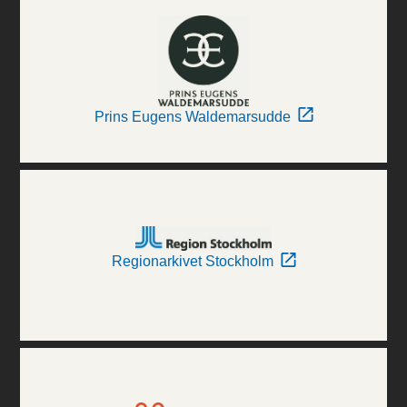
Prins Eugens Waldemarsudde
Regionarkivet Stockholm