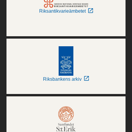
Riksantikvarieämbetet
Riksbankens arkiv