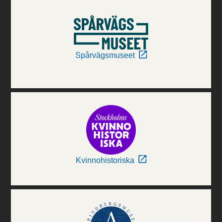
Spårvägsmuseet
Kvinnohistoriska