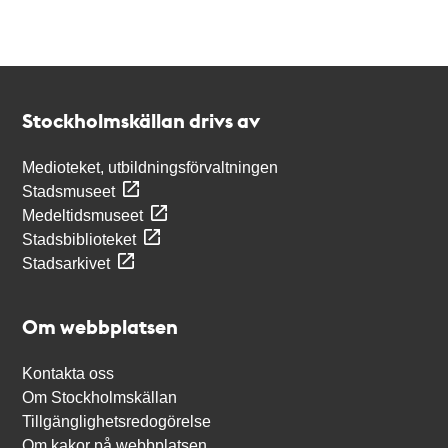
Kontakt
Stockholmskällan
Stockholmskällan drivs av
Medioteket, utbildningsförvaltningen
Stadsmuseet
Medeltidsmuseet
Stadsbiblioteket
Stadsarkivet
Om webbplatsen
Kontakta oss
Om Stockholmskällan
Tillgänglighetsredogörelse
Om kakor på webbplatsen