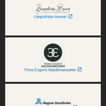
Litografiska museet
Prins Eugens Waldemarsudde