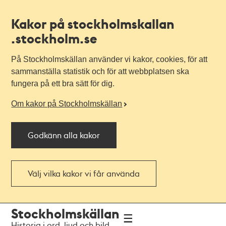
Kakor på stockholmskallan
.stockholm.se
På Stockholmskällan använder vi kakor, cookies, för att
sammanställa statistik och för att webbplatsen ska
fungera på ett bra sätt för dig.
Om kakor på Stockholmskällan
Godkänn alla kakor
Välj vilka kakor vi får använda
Till
Till
Stockholmskällan
navigationen
huvudinnehållet
Historia i ord, ljud och bild