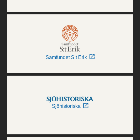
Samfundet S:t Erik
Sjöhistoriska