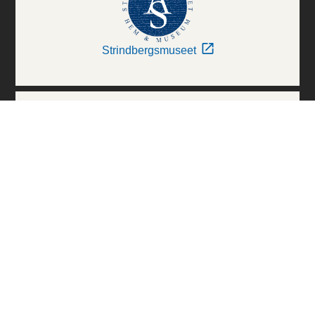
Strindbergsmuseet
Thielska Galleriet
Världskulturmuseerna