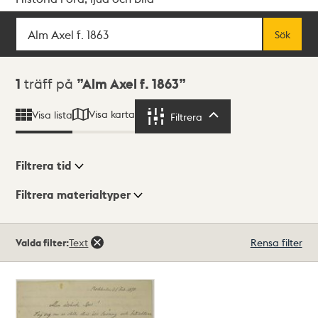
Sök
Fritextsök
Sök
Sökresultat
1
träff på
Alm Axel f. 1863
Visa karta
Visa lista
Filtrera
Filtrera
Filtrera tid
Filtrera materialtyper
Visningsläge
Totalt
Valda filter:
Text
Rensa filter
1
träffar
Lista
Karta