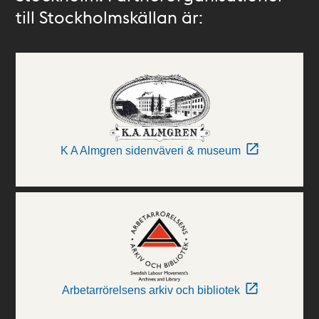
till Stockholmskällan är:
K A Almgren sidenväveri & museum
Arbetarrörelsens arkiv och bibliotek