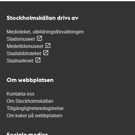
Kontakt
Stockholmskällan
Stockholmskällan drivs av
Medioteket, utbildningsförvaltningen
Stadsmuseet
Medeltidsmuseet
Stadsbiblioteket
Stadsarkivet
Om webbplatsen
Kontakta oss
Om Stockholmskällan
Tillgänglighetsredogörelse
Om kakor på webbplatsen
Sociala medier