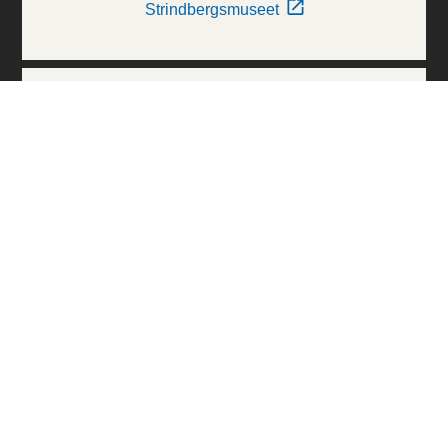
Strindbergsmuseet
Thielska Galleriet
Världskulturmuseerna