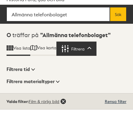
Sök
Fritextsök
Sök
Sökresultat
0
träffar på
Allmänna telefonbolaget
Visa karta
Visa lista
Filtrera
Filtrera
Filtrera tid
Filtrera materialtyper
Visningsläge
Totalt
Valda filter:
Film & rörlig bild
Rensa filter
0
träffar
Lista
Karta