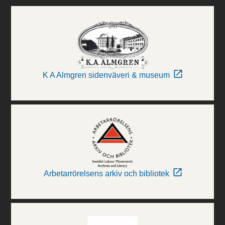
K A Almgren sidenväveri & museum
Arbetarrörelsens arkiv och bibliotek