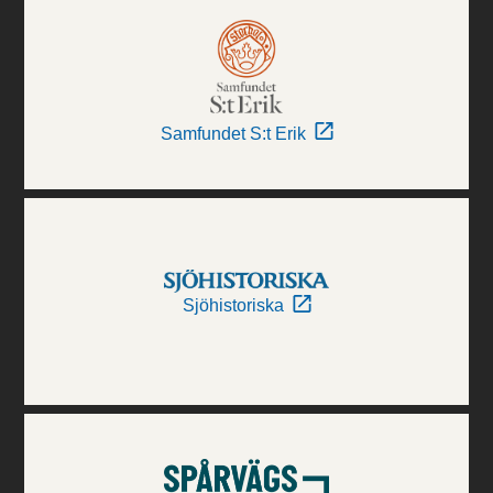
Samfundet S:t Erik
Sjöhistoriska