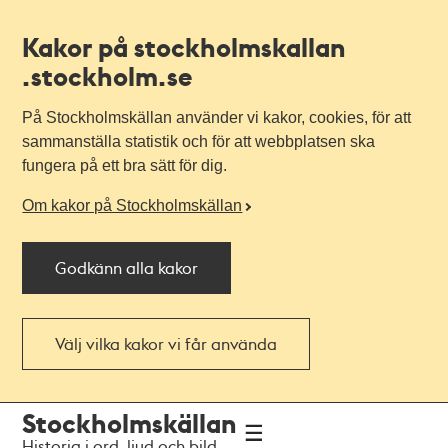
Kakor på stockholmskallan
.stockholm.se
På Stockholmskällan använder vi kakor, cookies, för att
sammanställa statistik och för att webbplatsen ska
fungera på ett bra sätt för dig.
Om kakor på Stockholmskällan
Godkänn alla kakor
Välj vilka kakor vi får använda
Till
Till
Stockholmskällan
navigationen
huvudinnehållet
Historia i ord, ljud och bild