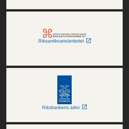
Riksantikvarieämbetet
Riksbankens arkiv