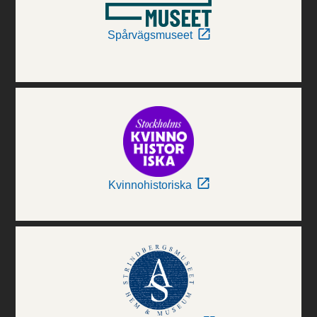
Spårvägsmuseet
Kvinnohistoriska