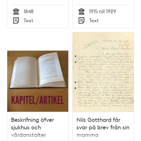
1848
1915 till 1929
Tid
Tid
Text
Text
Typ
Typ
Beskrifning öfver
Nils Gotthard får
sjukhus och
svar på brev från sin
vårdanstalter
mamma