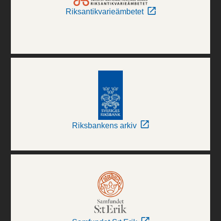
Riksantikvarieämbetet
Riksbankens arkiv