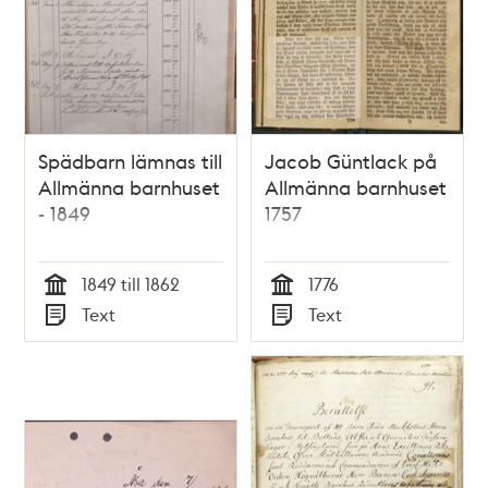
Spädbarn lämnas till
Jacob Güntlack på
Allmänna barnhuset
Allmänna barnhuset
- 1849
1757
1849 till 1862
1776
Tid
Tid
Text
Text
Typ
Typ