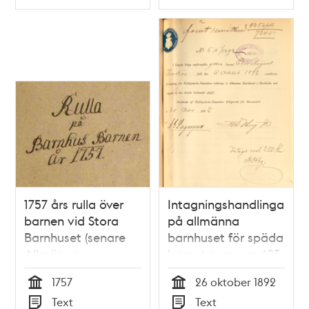
Typ
Typ
1757 års rulla över
Intagningshandlingar
barnen vid Stora
på allmänna
Barnhuset (senare
barnhuset för späda
Allmänna
barnet nummer 425
Barnhuset)
Elis August Flodin
1757
26 oktober 1892
Tid
Tid
Text
Text