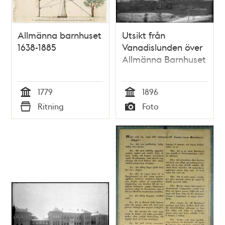
Allmänna barnhuset
Utsikt från
1638-1885
Vanadislunden över
Allmänna Barnhuset
1779
1896
Tid
Tid
Ritning
Foto
Typ
Typ