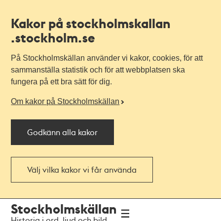
Kakor på stockholmskallan
.stockholm.se
På Stockholmskällan använder vi kakor, cookies, för att
sammanställa statistik och för att webbplatsen ska
fungera på ett bra sätt för dig.
Om kakor på Stockholmskällan
Godkänn alla kakor
Välj vilka kakor vi får använda
Till
Till
Stockholmskällan
navigationen
huvudinnehållet
Historia i ord, ljud och bild