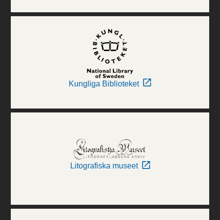
Kungliga Biblioteket
Litografiska museet