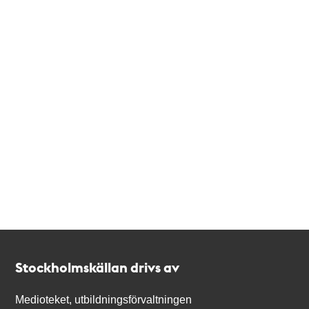
Kontakt
Stockholmskällan
Stockholmskällan drivs av
Medioteket, utbildningsförvaltningen