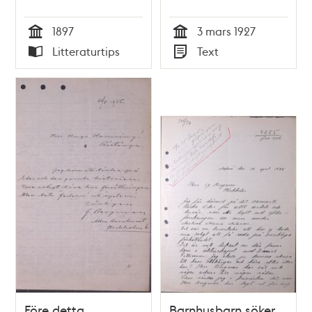
1897
3 mars 1927
Tid
Tid
Litteraturtips
Text
Typ
Typ
Före detta
Barnhusbarn söker