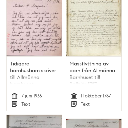
Tidigare
Massflyttning av
barnhusbarn skriver
barn från Allmänna
till Allmänna
Barnhuset till
barnhuset
Bollnäs 1787
7 juni 1936
11 oktober 1787
Tid
Tid
Text
Text
Typ
Typ