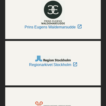
Prins Eugens Waldemarsudde
Regionarkivet Stockholm