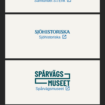
Samfundet S:t Erik
Sjöhistoriska
Spårvägsmuseet