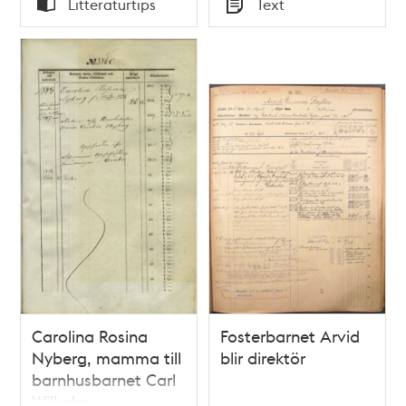
Litteraturtips
Text
Malin Arvidsson
Typ
Typ
(red.)
Carolina Rosina
Fosterbarnet Arvid
Nyberg, mamma till
blir direktör
barnhusbarnet Carl
Wilhelm