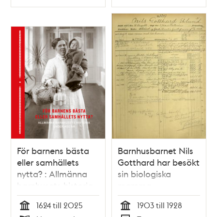
Typ
Typ
För barnens bästa
Barnhusbarnet Nils
eller samhällets
Gotthard har besökt
nytta? : Allmänna
sin biologiska
barnhusets historia
mamma
under 400 år /
1624 till 2025
1903 till 1928
Johanna Sköld &
Tid
Tid