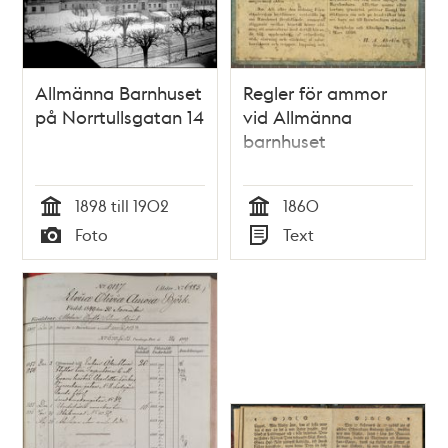
Allmänna Barnhuset
Regler för ammor
på Norrtullsgatan 14
vid Allmänna
barnhuset
1898 till 1902
1860
Tid
Tid
Foto
Text
Typ
Typ