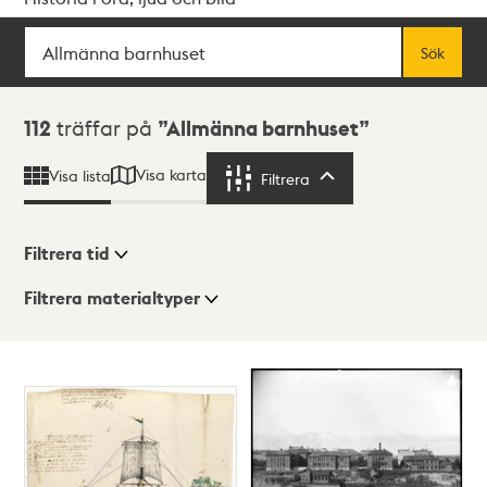
Sök
Fritextsök
Sök
Sökresultat
112
träffar på
Allmänna barnhuset
Visa karta
Visa lista
Filtrera
Filtrera
Filtrera tid
Filtrera materialtyper
Visningsläge
Totalt
112
träffar
Lista
Karta