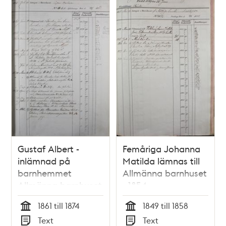
Gustaf Albert -
Femåriga Johanna
inlämnad på
Matilda lämnas till
barnhemmet
Allmänna barnhuset
Allmänna barnhuset
- 1854
1861
1861 till 1874
1849 till 1858
Tid
Tid
Text
Text