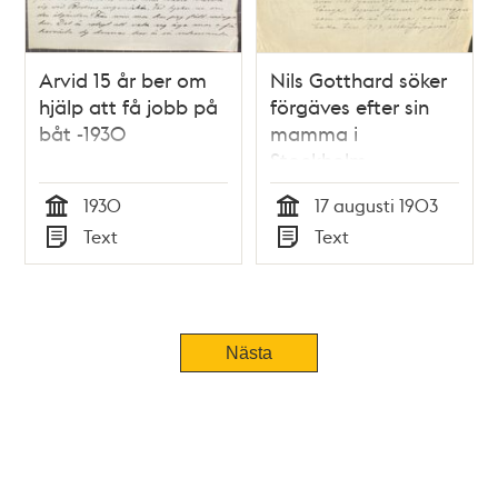
Arvid 15 år ber om
Nils Gotthard söker
hjälp att få jobb på
förgäves efter sin
båt -1930
mamma i
Stockholm
1930
17 augusti 1903
Tid
Tid
Text
Text
Typ
Typ
Nästa