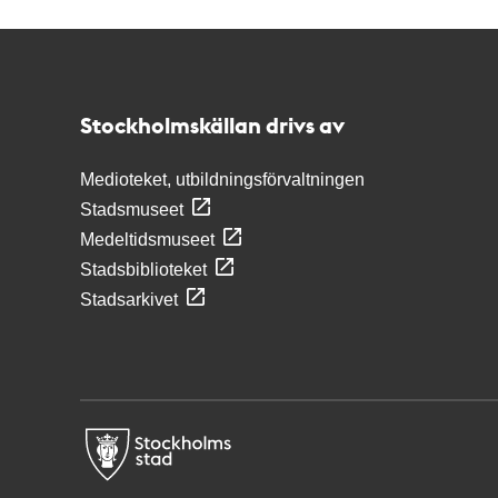
Kontakt
Stockholmskällan
Stockholmskällan drivs av
Medioteket, utbildningsförvaltningen
Stadsmuseet
Medeltidsmuseet
Stadsbiblioteket
Stadsarkivet