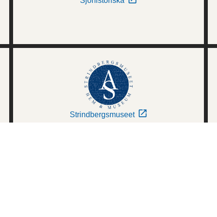
Sjöhistoriska
Strindbergsmuseet