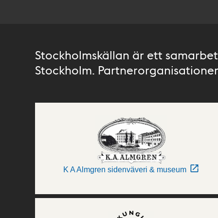
Stockholmskällan är ett samarbete
Stockholm. Partnerorganisationer 
K A Almgren sidenväveri & museum