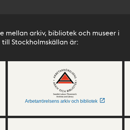
 mellan arkiv, bibliotek och museer i
till Stockholmskällan är:
Arbetarrörelsens arkiv och bibliotek