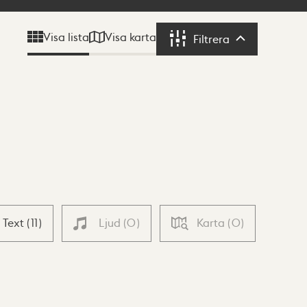
Visa karta
Visa lista
Filtrera
Filtrera
Text
(
11
)
Ljud
(
0
)
Karta
(
0
)