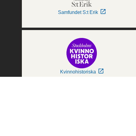
Samfundet S:t Erik
Kvinnohistoriska
Världskulturmuseerna