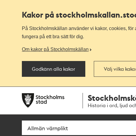
Kakor på stockholmskallan
.st
På Stockholmskällan använder vi kakor, cookies, för a
fungera på ett bra sätt för dig.
Om kakor på Stockholmskällan
Godkänn alla kakor
Välj vilka kak
Till
Till
Stockholmsk
navigationen
huvudinnehållet
Historia i ord, ljud oc
Sök
Fritextsök