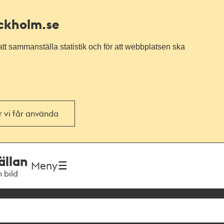
ockholm.se
tt sammanställa statistik och för att webbplatsen ska
or vi får använda
ällan
Meny
h bild