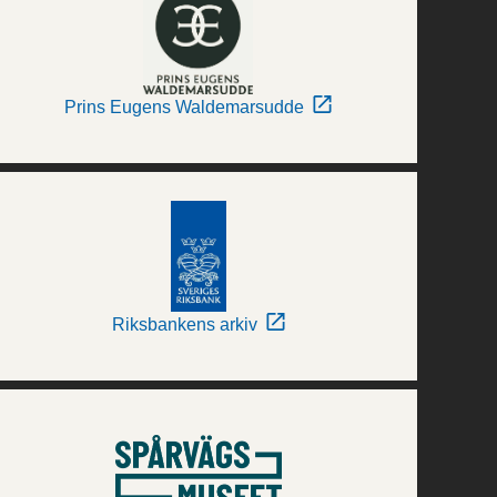
Prins Eugens Waldemarsudde
Riksbankens arkiv