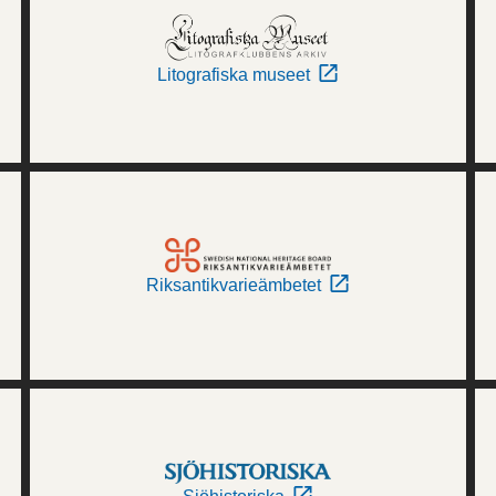
Litografiska museet
Riksantikvarieämbetet