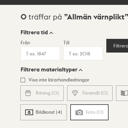
0
Allmän värnplikt
träffar på
Sökresultat
Filtrera tid
Från
Till
Visningsläge
Filtrer
Filtrera materialtyper
Lista
Karta
Visa inte lärarhandledningar
Ritning
(
0
)
Föremål
(
0
)
Bildkonst
(
4
)
Foto
(
0
)