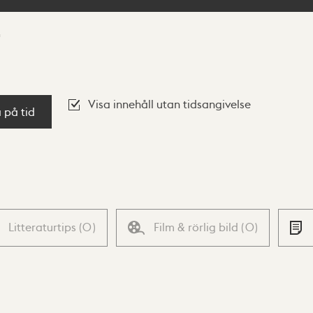
Visa innehåll utan tidsangivelse
a på tid
Litteraturtips
(
0
)
Film & rörlig bild
(
0
)