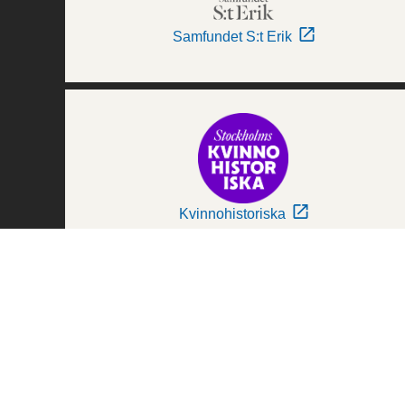
Samfundet S:t Erik
Kvinnohistoriska
Världskulturmuseerna