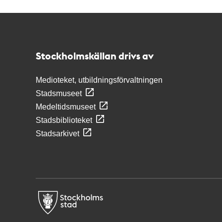
Kontakt
Stockholmskällan
Stockholmskällan drivs av
Medioteket, utbildningsförvaltningen
Stadsmuseet
Medeltidsmuseet
Stadsbiblioteket
Stadsarkivet