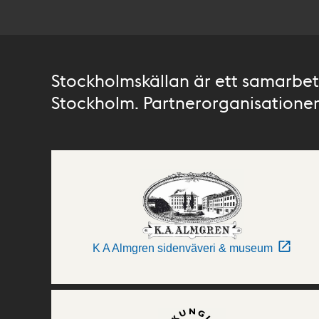
Stockholmskällan är ett samarbete
Stockholm. Partnerorganisationer 
K A Almgren sidenväveri & museum