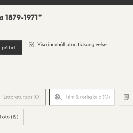
 1879-1971
Visa innehåll utan tidsangivelse
a på tid
Litteraturtips
(
0
)
Film & rörlig bild
(
0
)
Foto
(
12
)