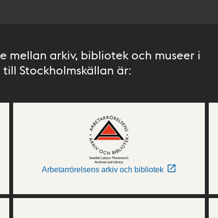
 mellan arkiv, bibliotek och museer i
till Stockholmskällan är:
Arbetarrörelsens arkiv och bibliotek