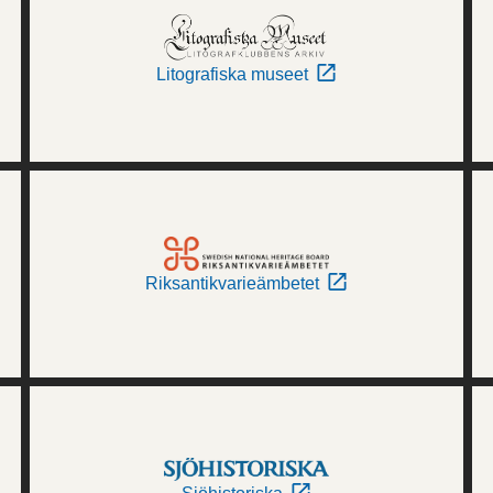
Litografiska museet
Riksantikvarieämbetet