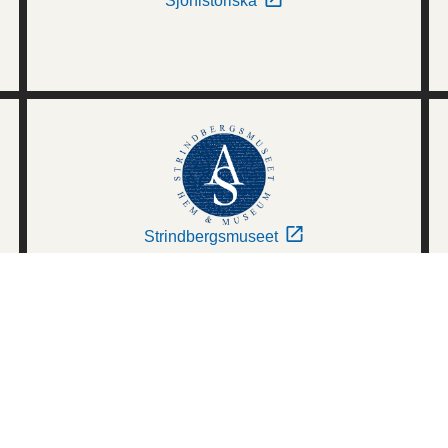
Sjöhistoriska
Strindbergsmuseet