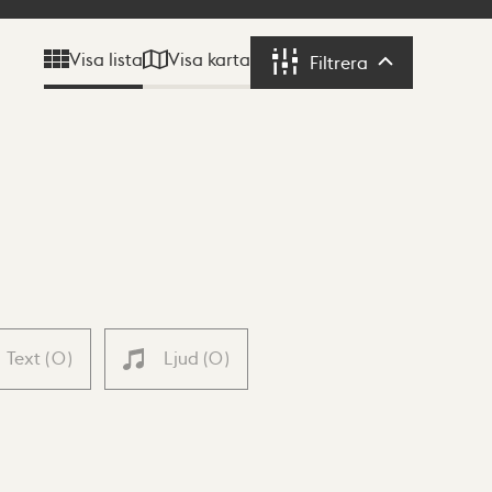
Visa karta
Visa lista
Filtrera
Filtrera
Text
(
0
)
Ljud
(
0
)