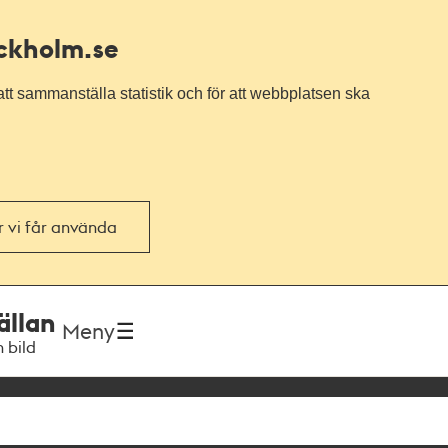
ockholm.se
tt sammanställa statistik och för att webbplatsen ska
or vi får använda
ällan
Meny
h bild