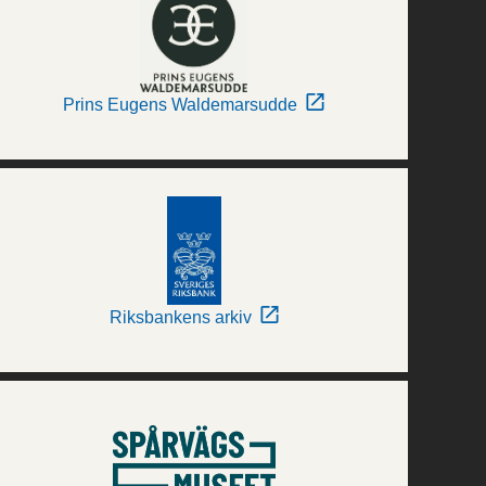
Prins Eugens Waldemarsudde
Riksbankens arkiv