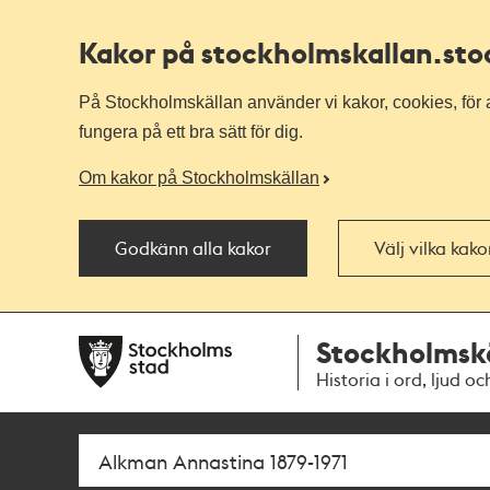
Kakor på stockholmskallan
.st
På Stockholmskällan använder vi kakor, cookies, för a
fungera på ett bra sätt för dig.
Om kakor på Stockholmskällan
Godkänn alla kakor
Välj vilka kak
Till
Till
Stockholmsk
navigationen
huvudinnehållet
Historia i ord, ljud oc
Sök
Fritextsök