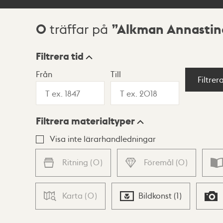
0
Alkman Annastina
träffar på
Sökresultat
Filtrera tid
Från
Till
Visningsläge
Filtrer
Filtrera materialtyper
Lista
Karta
Visa inte lärarhandledningar
Ritning
(
0
)
Föremål
(
0
)
Karta
(
0
)
Bildkonst
(
1
)