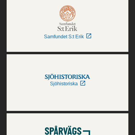
Samfundet S:t Erik
Sjöhistoriska