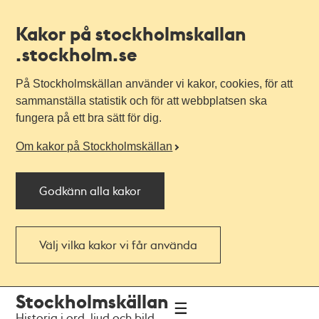
Kakor på stockholmskallan
.stockholm.se
På Stockholmskällan använder vi kakor, cookies, för att
sammanställa statistik och för att webbplatsen ska
fungera på ett bra sätt för dig.
Om kakor på Stockholmskällan
Godkänn alla kakor
Välj vilka kakor vi får använda
Till
Till
Stockholmskällan
navigationen
huvudinnehållet
Historia i ord, ljud och bild