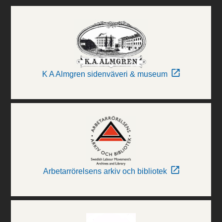
K A Almgren sidenväveri & museum
Arbetarrörelsens arkiv och bibliotek