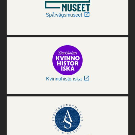
Spårvägsmuseet
Kvinnohistoriska