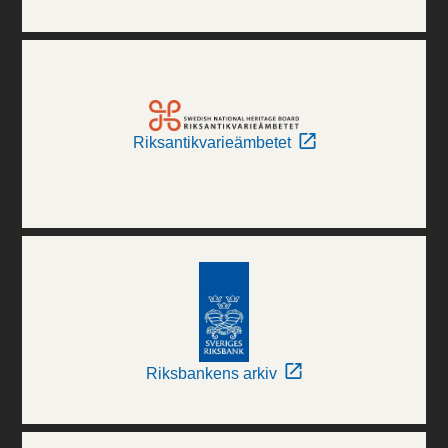
Riksantikvarieämbetet
Riksbankens arkiv