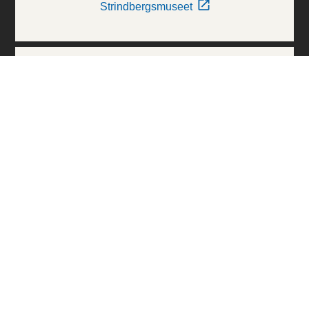
Strindbergsmuseet
Thielska Galleriet
Världskulturmuseerna