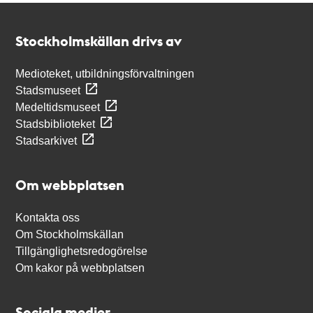
Kontakt
Stockholmskällan
Stockholmskällan drivs av
Medioteket, utbildningsförvaltningen
Stadsmuseet
Medeltidsmuseet
Stadsbiblioteket
Stadsarkivet
Om webbplatsen
Kontakta oss
Om Stockholmskällan
Tillgänglighetsredogörelse
Om kakor på webbplatsen
Sociala medier