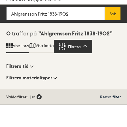
Sök
Fritextsök
Sök
Sökresultat
0
träffar på
Ahlgrensson Fritz 1838-1902
Visa karta
Visa lista
Filtrera
Filtrera
Filtrera tid
Filtrera materialtyper
Visningsläge
Totalt
Valda filter:
Ljud
Rensa filter
0
träffar
Lista
Karta