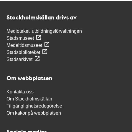
Kontakt
Stockholmskällan
Stockholmskällan drivs av
Medioteket, utbildningsförvaltningen
Stadsmuseet
Medeltidsmuseet
Stadsbiblioteket
Stadsarkivet
Om webbplatsen
Kontakta oss
Om Stockholmskällan
Tillgänglighetsredogörelse
Om kakor på webbplatsen
Sociala medier