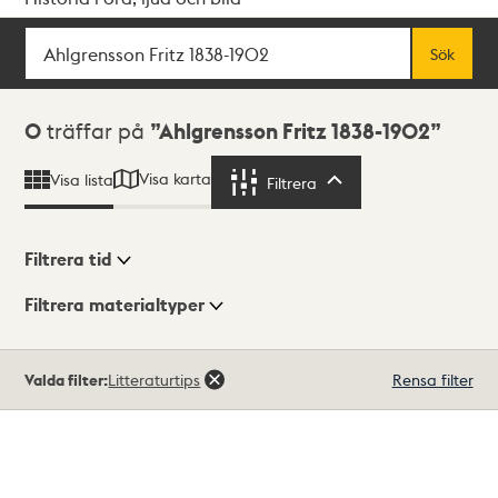
Sök
Fritextsök
Sök
Sökresultat
0
träffar på
Ahlgrensson Fritz 1838-1902
Visa karta
Visa lista
Filtrera
Filtrera
Filtrera tid
Filtrera materialtyper
Visningsläge
Totalt
Valda filter:
Litteraturtips
Rensa filter
0
träffar
Lista
Karta