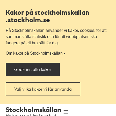
Kakor på stockholmskallan
.stockholm.se
På Stockholmskällan använder vi kakor, cookies, för att
sammanställa statistik och för att webbplatsen ska
fungera på ett bra sätt för dig.
Om kakor på Stockholmskällan
Godkänn alla kakor
Välj vilka kakor vi får använda
Till
Till
Stockholmskällan
navigationen
huvudinnehållet
Historia i ord, ljud och bild