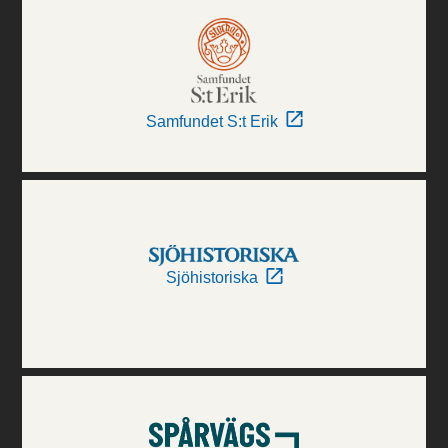
Samfundet S:t Erik
Sjöhistoriska