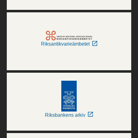
Riksantikvarieämbetet
Riksbankens arkiv