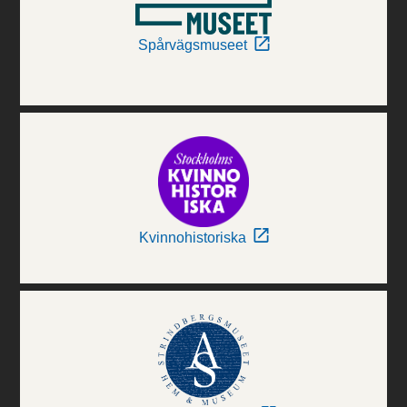
Spårvägsmuseet
Kvinnohistoriska