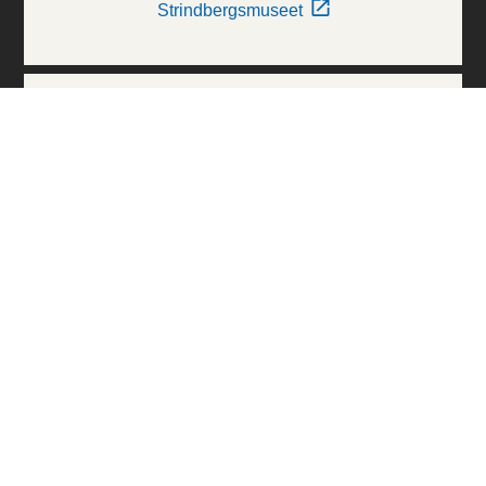
Strindbergsmuseet
Thielska Galleriet
Världskulturmuseerna