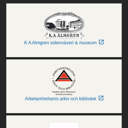
K A Almgren sidenväveri & museum
Arbetarrörelsens arkiv och bibliotek