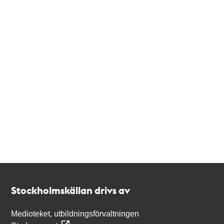
Kontakt
Stockholmskällan
Stockholmskällan drivs av
Medioteket, utbildningsförvaltningen