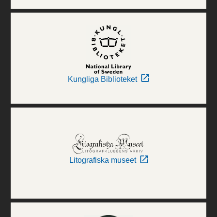
Kungliga Biblioteket
Litografiska museet