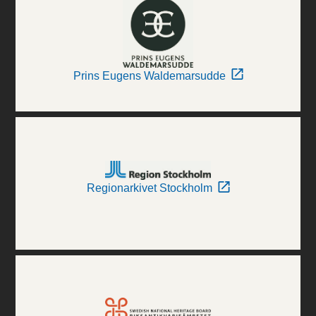
Prins Eugens Waldemarsudde
Regionarkivet Stockholm