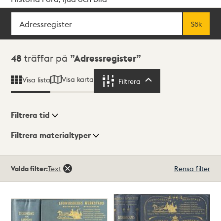
Sök
Fritextsök
Sök
Sökresultat
48
träffar på
Adressregister
Visa karta
Visa lista
Filtrera
Filtrera
Filtrera tid
Filtrera materialtyper
Visningsläge
Totalt
Valda filter:
Text
Rensa filter
48
träffar
Lista
Karta