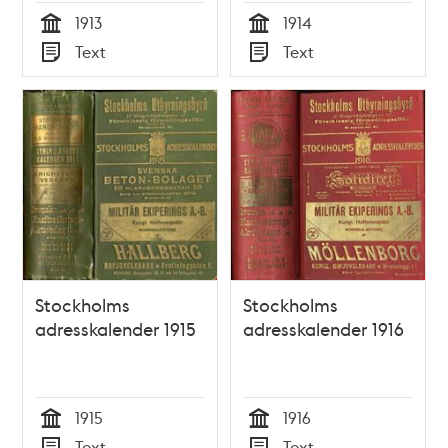
1913
1914
Tid
Tid
Text
Text
Typ
Typ
Stockholms
Stockholms
adresskalender 1915
adresskalender 1916
1915
1916
Tid
Tid
Text
Text