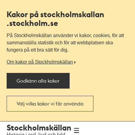
Kakor på stockholmskallan
.stockholm.se
På Stockholmskällan använder vi kakor, cookies, för att
sammanställa statistik och för att webbplatsen ska
fungera på ett bra sätt för dig.
Om kakor på Stockholmskällan
Godkänn alla kakor
Välj vilka kakor vi får använda
Till
Till
Stockholmskällan
navigationen
huvudinnehållet
Historia i ord, ljud och bild