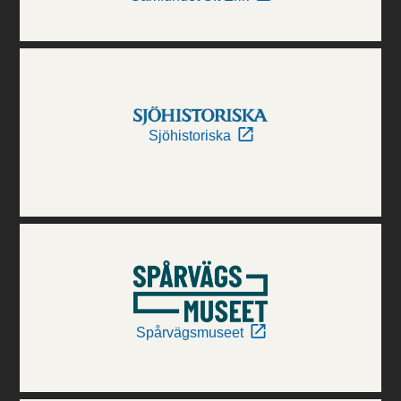
Sjöhistoriska
Spårvägsmuseet