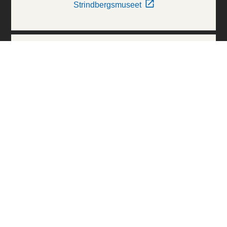
Strindbergsmuseet
Thielska Galleriet
Världskulturmuseerna