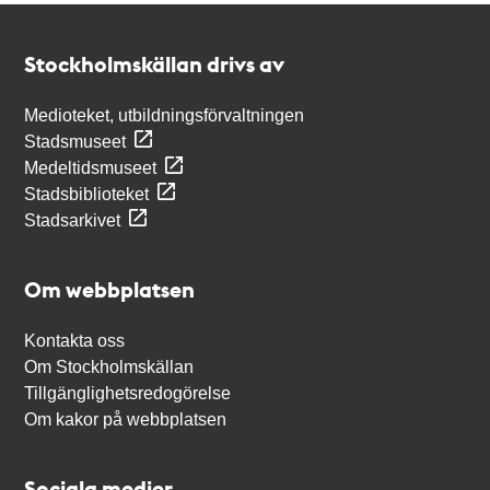
Kontakt
Stockholmskällan
Stockholmskällan drivs av
Medioteket, utbildningsförvaltningen
Stadsmuseet
Medeltidsmuseet
Stadsbiblioteket
Stadsarkivet
Om webbplatsen
Kontakta oss
Om Stockholmskällan
Tillgänglighetsredogörelse
Om kakor på webbplatsen
Sociala medier