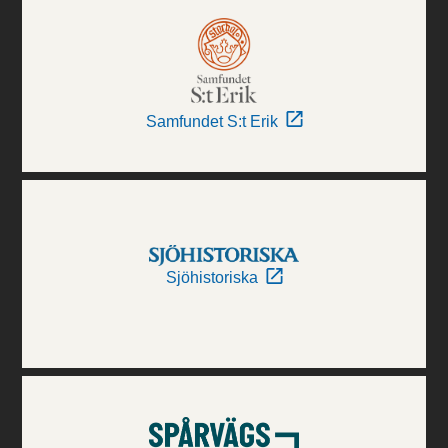
Samfundet S:t Erik
Sjöhistoriska