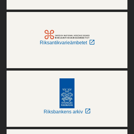
Riksantikvarieämbetet
Riksbankens arkiv