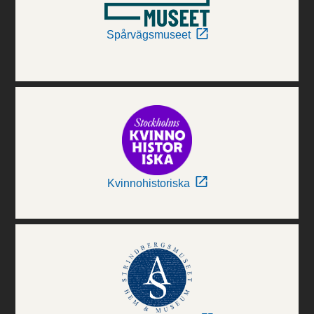
Spårvägsmuseet
Kvinnohistoriska