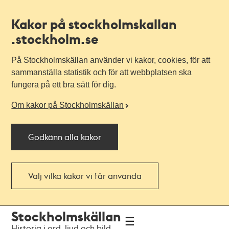
Kakor på stockholmskallan
.stockholm.se
På Stockholmskällan använder vi kakor, cookies, för att
sammanställa statistik och för att webbplatsen ska
fungera på ett bra sätt för dig.
Om kakor på Stockholmskällan
Godkänn alla kakor
Välj vilka kakor vi får använda
Till
Till
Stockholmskällan
navigationen
huvudinnehållet
Historia i ord, ljud och bild