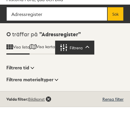
Sök
Fritextsök
Sök
Sökresultat
0
träffar på
Adressregister
Visa karta
Visa lista
Filtrera
Filtrera
Filtrera tid
Filtrera materialtyper
Visningsläge
Totalt
Valda filter:
Bildkonst
Rensa filter
0
träffar
Lista
Karta