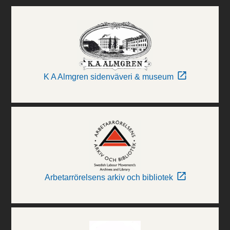
K A Almgren sidenväveri & museum
Arbetarrörelsens arkiv och bibliotek