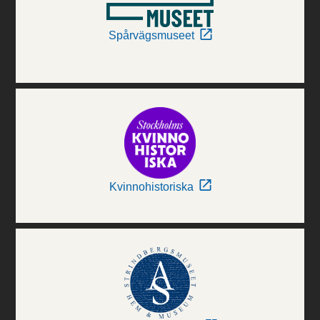
Spårvägsmuseet
Kvinnohistoriska