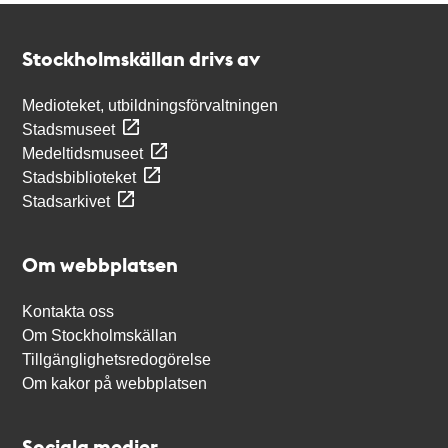
Kontakt
Stockholmskällan
Stockholmskällan drivs av
Medioteket, utbildningsförvaltningen
Stadsmuseet
Medeltidsmuseet
Stadsbiblioteket
Stadsarkivet
Om webbplatsen
Kontakta oss
Om Stockholmskällan
Tillgänglighetsredogörelse
Om kakor på webbplatsen
Sociala medier