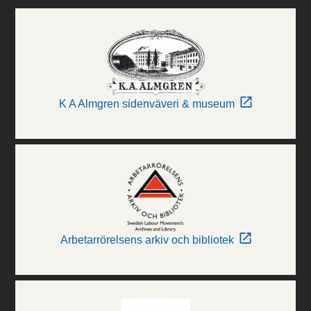
K A Almgren sidenväveri & museum
Arbetarrörelsens arkiv och bibliotek