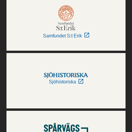
Samfundet S:t Erik
Sjöhistoriska