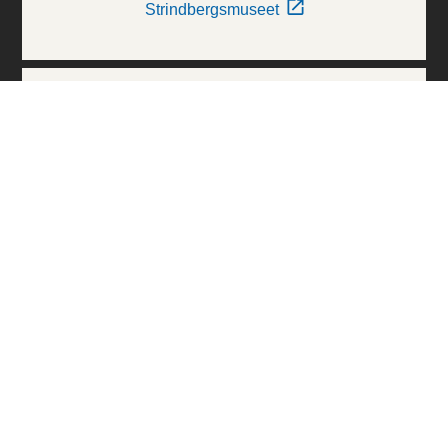
Strindbergsmuseet
Thielska Galleriet
Världskulturmuseerna