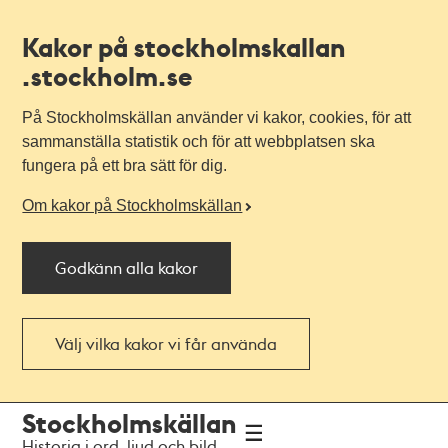
Kakor på stockholmskallan
.stockholm.se
På Stockholmskällan använder vi kakor, cookies, för att
sammanställa statistik och för att webbplatsen ska
fungera på ett bra sätt för dig.
Om kakor på Stockholmskällan
Godkänn alla kakor
Välj vilka kakor vi får använda
Till
Till
Stockholmskällan
navigationen
huvudinnehållet
Historia i ord, ljud och bild