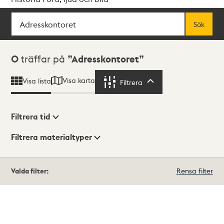
Sök
Fritextsök
Sök
Sökresultat
0
träffar på
Adresskontoret
Visa karta
Visa lista
Filtrera
Filtrera
Filtrera tid
Filtrera materialtyper
Visningsläge
Totalt
Valda filter:
Rensa filter
0
träffar
Lista
Karta