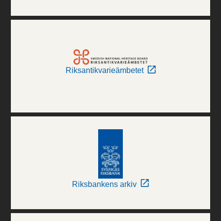
Riksantikvarieämbetet
Riksbankens arkiv