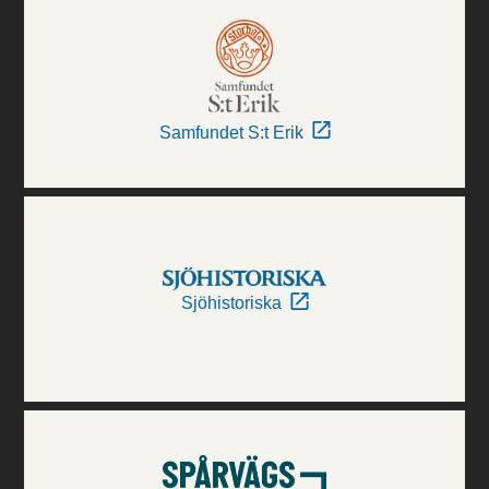
Samfundet S:t Erik
Sjöhistoriska