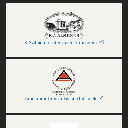
K A Almgren sidenväveri & museum
Arbetarrörelsens arkiv och bibliotek