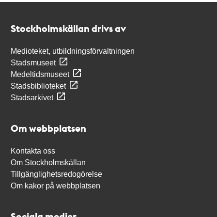
Kontakt
Stockholmskällan
Stockholmskällan drivs av
Medioteket, utbildningsförvaltningen
Stadsmuseet
Medeltidsmuseet
Stadsbiblioteket
Stadsarkivet
Om webbplatsen
Kontakta oss
Om Stockholmskällan
Tillgänglighetsredogörelse
Om kakor på webbplatsen
Sociala medier