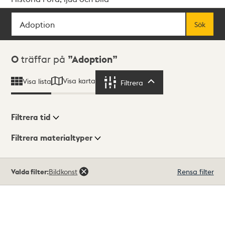
Sök
Fritextsök
Sök
Sökresultat
0
träffar på
Adoption
Visa karta
Visa lista
Filtrera
Filtrera
Filtrera tid
Filtrera materialtyper
Visningsläge
Totalt
Valda filter:
Bildkonst
Rensa filter
0
träffar
Lista
Karta