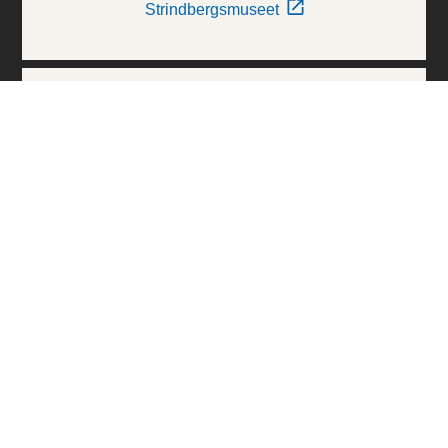
Strindbergsmuseet
Thielska Galleriet
Världskulturmuseerna