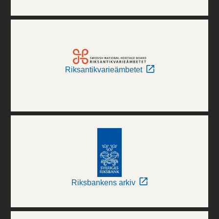
Riksantikvarieämbetet
Riksbankens arkiv