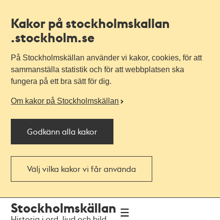
Kakor på stockholmskallan
.stockholm.se
På Stockholmskällan använder vi kakor, cookies, för att
sammanställa statistik och för att webbplatsen ska
fungera på ett bra sätt för dig.
Om kakor på Stockholmskällan
Godkänn alla kakor
Välj vilka kakor vi får använda
Till
Till
Stockholmskällan
navigationen
huvudinnehållet
Historia i ord, ljud och bild