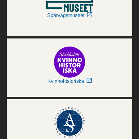
Spårvägsmuseet
Kvinnohistoriska