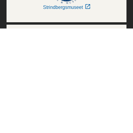
Strindbergsmuseet
Thielska Galleriet
Världskulturmuseerna