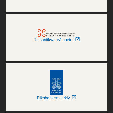
Riksantikvarieämbetet
Riksbankens arkiv