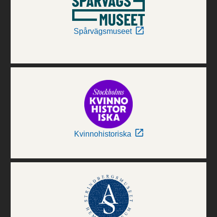
Spårvägsmuseet
Kvinnohistoriska