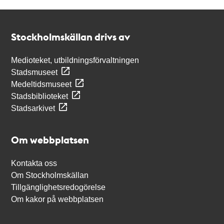
Kontakt
Stockholmskällan
Stockholmskällan drivs av
Medioteket, utbildningsförvaltningen
Stadsmuseet
Medeltidsmuseet
Stadsbiblioteket
Stadsarkivet
Om webbplatsen
Kontakta oss
Om Stockholmskällan
Tillgänglighetsredogörelse
Om kakor på webbplatsen