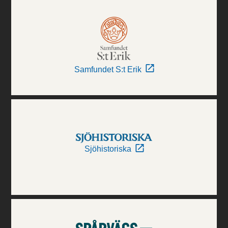
Samfundet S:t Erik
Sjöhistoriska