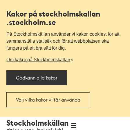
Kakor på stockholmskallan
.stockholm.se
På Stockholmskällan använder vi kakor, cookies, för att
sammanställa statistik och för att webbplatsen ska
fungera på ett bra sätt för dig.
Om kakor på Stockholmskällan
Godkänn alla kakor
Välj vilka kakor vi får använda
Till
Till
Stockholmskällan
navigationen
huvudinnehållet
Historia i ord, ljud och bild