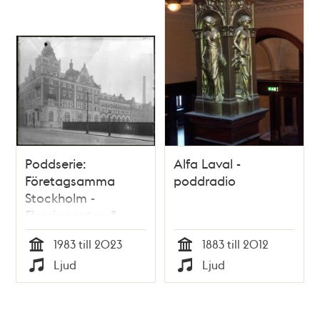
Poddserie:
Alfa Laval -
Företagsamma
poddradio
Stockholm -
Fleminggatan 8,
Alfa Laval
1983 till 2023
1883 till 2012
Tid
Tid
Ljud
Ljud
Typ
Typ