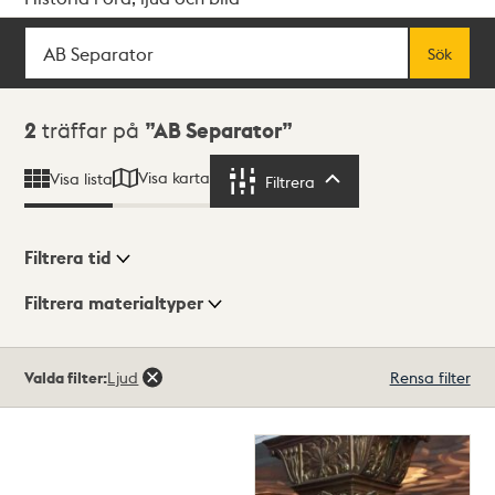
Sök
Fritextsök
Sök
Sökresultat
2
träffar på
AB Separator
Visa karta
Visa lista
Filtrera
Filtrera
Filtrera tid
Filtrera materialtyper
Visningsläge
Totalt
Valda filter:
Ljud
Rensa filter
2
träffar
Lista
Karta