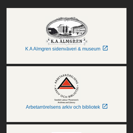
K A Almgren sidenväveri & museum
Arbetarrörelsens arkiv och bibliotek