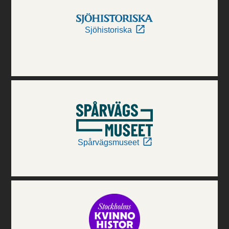
Sjöhistoriska
Spårvägsmuseet