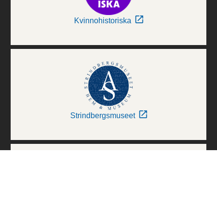
Kvinnohistoriska
Strindbergsmuseet
Thielska Galleriet