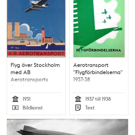
Flyg över Stockholm
Aerotransport
med AB
"Flygförbindelserna"
Aerotransports
1937-38
flygplan
1931
1937 till 1938
Tid
Tid
Bildkonst
Text
Typ
Typ