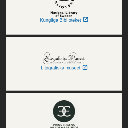
Kungliga Biblioteket
Litografiska museet