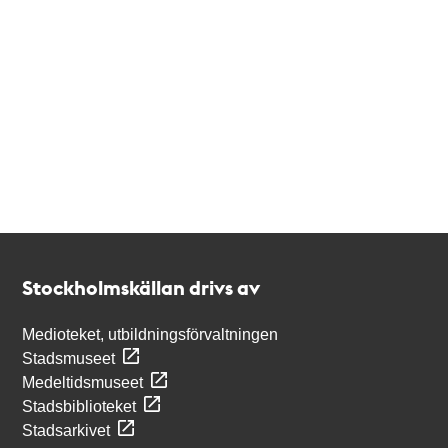
Kontakt
Stockholmskällan
Stockholmskällan drivs av
Medioteket, utbildningsförvaltningen
Stadsmuseet
Medeltidsmuseet
Stadsbiblioteket
Stadsarkivet