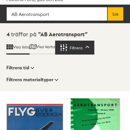
Sök
Fritextsök
Sök
Sökresultat
4
träffar på
AB Aerotransport
Visa karta
Visa lista
Filtrera
Filtrera
Filtrera tid
Filtrera materialtyper
Visningsläge
Totalt
4
träffar
Lista
Karta