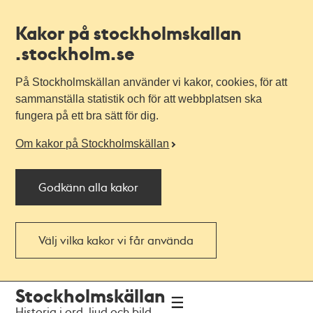
Kakor på stockholmskallan
.stockholm.se
På Stockholmskällan använder vi kakor, cookies, för att
sammanställa statistik och för att webbplatsen ska
fungera på ett bra sätt för dig.
Om kakor på Stockholmskällan
Godkänn alla kakor
Välj vilka kakor vi får använda
Till
Till
Stockholmskällan
navigationen
huvudinnehållet
Historia i ord, ljud och bild