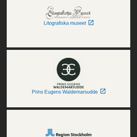
Litografiska museet
Prins Eugens Waldemarsudde