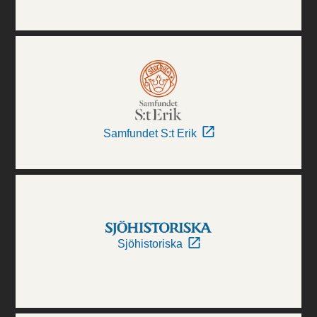
Samfundet S:t Erik
Sjöhistoriska