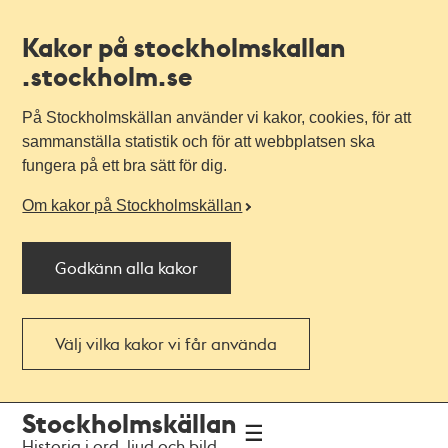
Kakor på stockholmskallan
.stockholm.se
På Stockholmskällan använder vi kakor, cookies, för att
sammanställa statistik och för att webbplatsen ska
fungera på ett bra sätt för dig.
Om kakor på Stockholmskällan
Godkänn alla kakor
Välj vilka kakor vi får använda
Till
Till
Stockholmskällan
navigationen
huvudinnehållet
Historia i ord, ljud och bild