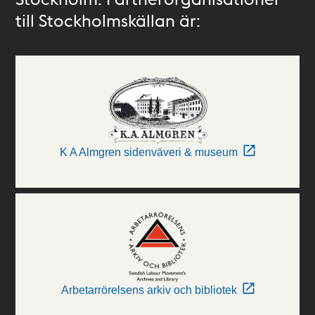
till Stockholmskällan är:
K A Almgren sidenväveri & museum
Arbetarrörelsens arkiv och bibliotek