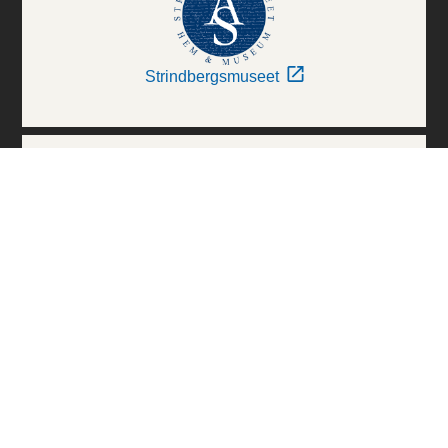
Strindbergsmuseet
Thielska Galleriet
Världskulturmuseerna