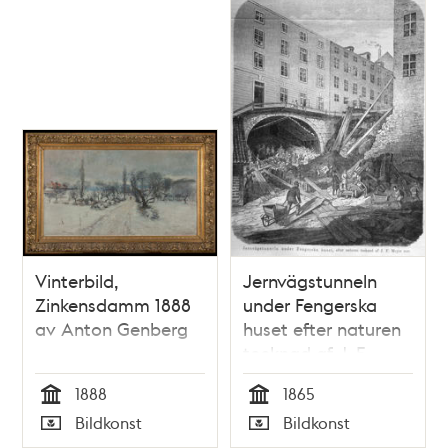
Vinterbild,
Jernvägstunneln
Zinkensdamm 1888
under Fengerska
av Anton Genberg
huset efter naturen
tecknad af J. F.
Meyer s:or. Litografi
1888
1865
i Illustrerad Tidning,
Tid
Tid
Bildkonst
Bildkonst
nr 22 den 3 juni 1865.
Typ
Typ