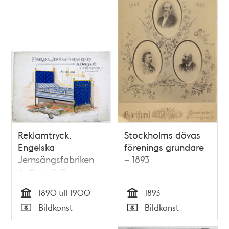
Reklamtryck.
Stockholms dövas
Engelska
förenings grundare
Jernsängsfabriken
– 1893
A. Berg & Co
1890 till 1900
1893
Tid
Tid
Bildkonst
Bildkonst
Typ
Typ