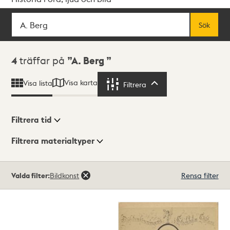
Sök
Fritextsök
Sök
Sökresultat
4
träffar på
A. Berg
Visa karta
Visa lista
Filtrera
Filtrera
Filtrera tid
Filtrera materialtyper
Visningsläge
Totalt
Valda filter:
Bildkonst
Rensa filter
4
träffar
Lista
Karta