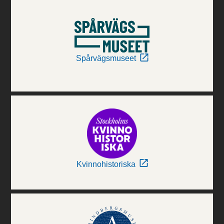
Spårvägsmuseet
Kvinnohistoriska