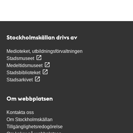
Kontakt
Stockholmskällan
Stockholmskällan drivs av
Medioteket, utbildningsförvaltningen
Stadsmuseet
Medeltidsmuseet
Stadsbiblioteket
Stadsarkivet
Om webbplatsen
Kontakta oss
Om Stockholmskällan
Tillgänglighetsredogörelse