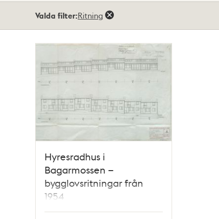
Totalt
Valda filter:
Ritning
1
träffar
Hyresradhus i
Bagarmossen –
bygglovsritningar från
1954