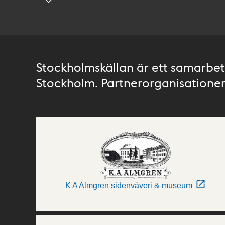
Stockholmskällan är ett samarbete
Stockholm. Partnerorganisationer 
K A Almgren sidenväveri & museum