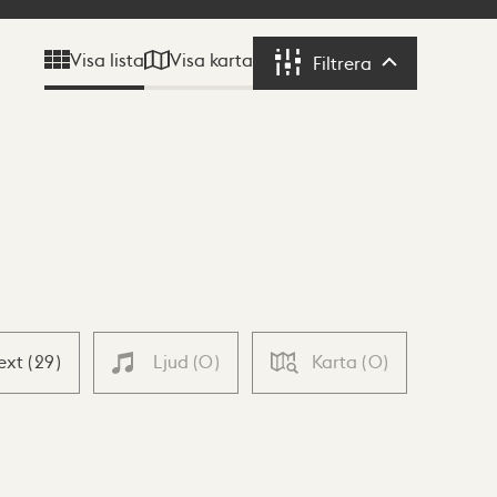
Visa karta
Visa lista
Filtrera
Filtrera
ext
(
29
)
Ljud
(
0
)
Karta
(
0
)