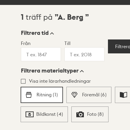
1
A. Berg
träff på
Sökresultat
Filtrera tid
Från
Till
Visningsläge
Filtrer
Filtrera materialtyper
Lista
Karta
Visa inte lärarhandledningar
Ritning
(
1
)
Föremål
(
6
)
Bildkonst
(
4
)
Foto
(
8
)