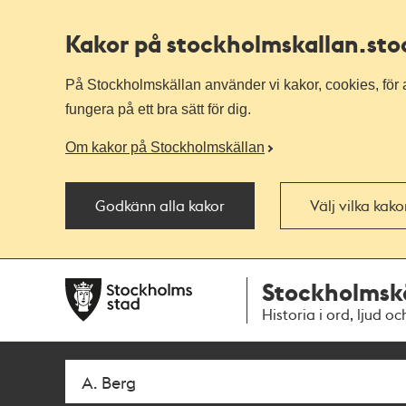
Kakor på stockholmskallan
.st
På Stockholmskällan använder vi kakor, cookies, för a
fungera på ett bra sätt för dig.
Om kakor på Stockholmskällan
Godkänn alla kakor
Välj vilka kak
Till
Till
Stockholmsk
navigationen
huvudinnehållet
Historia i ord, ljud oc
Sök
Fritextsök