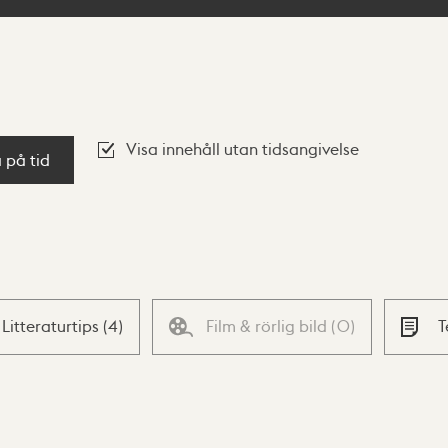
Visa innehåll utan tidsangivelse
a på tid
Litteraturtips
(
4
)
Film & rörlig bild
(
0
)
T