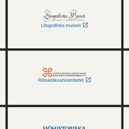
Litografiska museet
Riksantikvarieämbetet