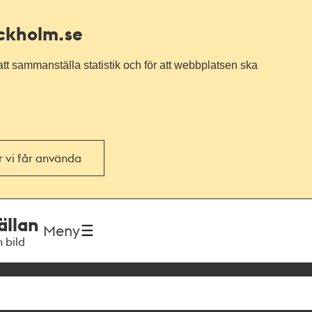
ockholm.se
tt sammanställa statistik och för att webbplatsen ska
or vi får använda
ällan
Meny
h bild