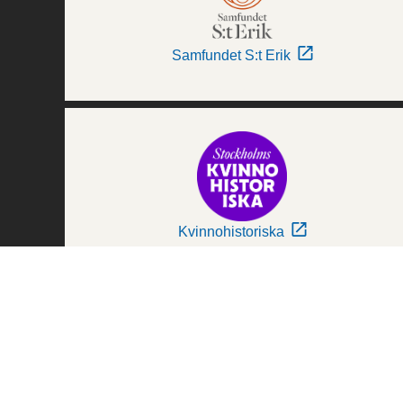
Samfundet S:t Erik
Kvinnohistoriska
Världskulturmuseerna