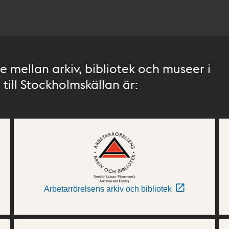
 mellan arkiv, bibliotek och museer i
till Stockholmskällan är:
Arbetarrörelsens arkiv och bibliotek