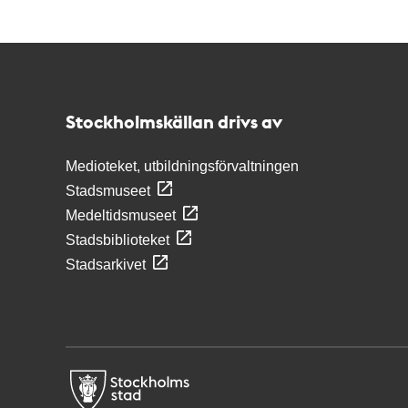
Kontakt
Stockholmskällan
Stockholmskällan drivs av
Medioteket, utbildningsförvaltningen
Stadsmuseet
Medeltidsmuseet
Stadsbiblioteket
Stadsarkivet