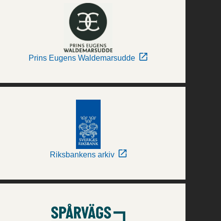
Prins Eugens Waldemarsudde
Riksbankens arkiv