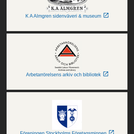
K A Almgren sidenväveri & museum
Arbetarrörelsens arkiv och bibliotek
Föreningen Stockholms Företagsminnen