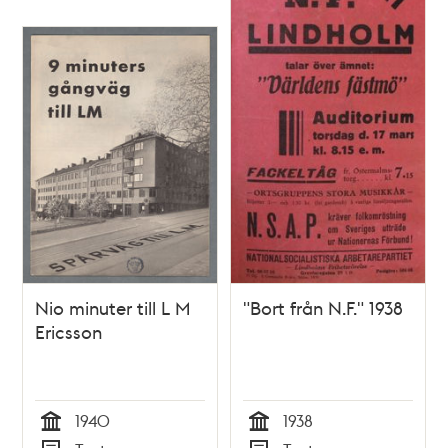
Nio minuter till L M
"Bort från N.F." 1938
Ericsson
1940
1938
Tid
Tid