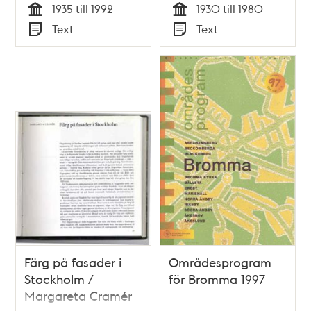
1935 till 1992
1930 till 1980
Wisth
Tid
Tid
Text
Text
Typ
Typ
Färg på fasader i
Områdesprogram
Stockholm /
för Bromma 1997
Margareta Cramér