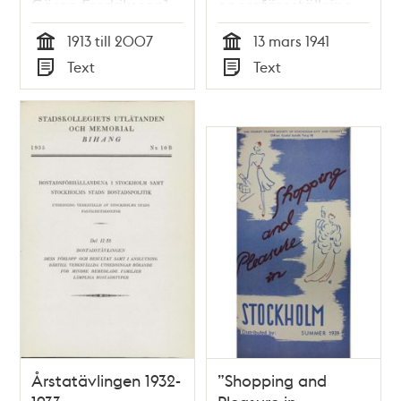
Göran Fredriksson]
operaföreställning
1941
1913 till 2007
13 mars 1941
Tid
Tid
Text
Text
Typ
Typ
Årstatävlingen 1932-
”Shopping and