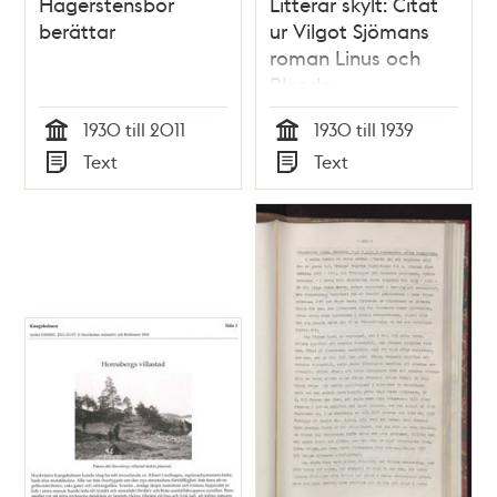
Hägerstensbor
Litterär skylt: Citat
berättar
ur Vilgot Sjömans
roman Linus och
Blenda
1930 till 2011
1930 till 1939
Tid
Tid
Text
Text
Typ
Typ