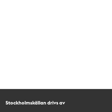
Kontakt
Stockholmskällan
Stockholmskällan drivs av