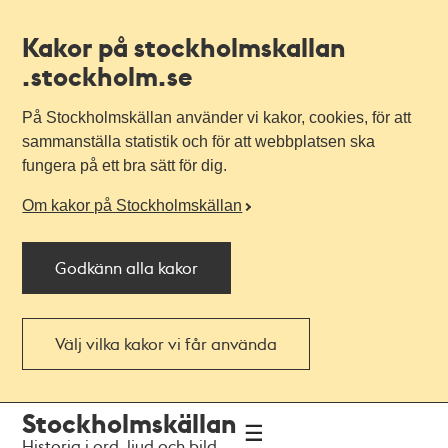
Kakor på stockholmskallan
.stockholm.se
På Stockholmskällan använder vi kakor, cookies, för att
sammanställa statistik och för att webbplatsen ska
fungera på ett bra sätt för dig.
Om kakor på Stockholmskällan
Godkänn alla kakor
Välj vilka kakor vi får använda
Till
Till
Stockholmskällan
navigationen
huvudinnehållet
Historia i ord, ljud och bild