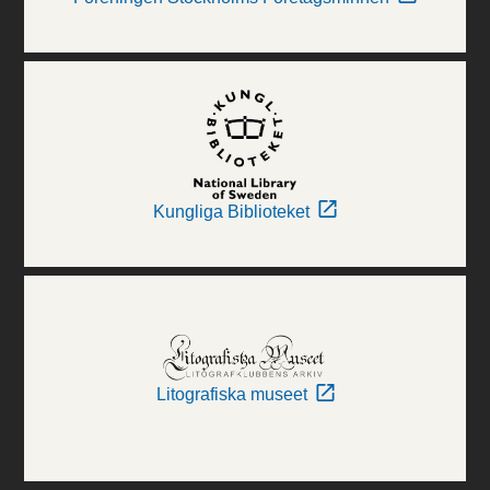
Kungliga Biblioteket
Litografiska museet