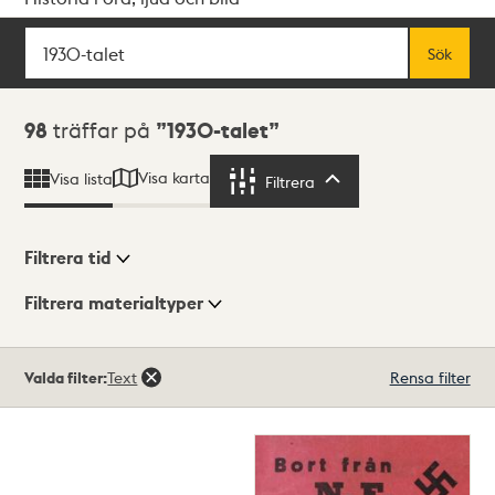
Sök
Fritextsök
Sök
Sökresultat
98
träffar på
1930-talet
Visa karta
Visa lista
Filtrera
Filtrera
Filtrera tid
Filtrera materialtyper
Visningsläge
Totalt
Valda filter:
Text
Rensa filter
98
träffar
Lista
Karta