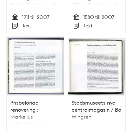
Göran Fredriksson]
Göran Fredriksson]
1911 till 2007
1580 till 2007
Tid
Tid
Text
Text
Typ
Typ
Prisbelönad
Stadsmuseets nya
renovering :
centralmagasin / Bo
Markelius
Wingren
kollektivhus på
Kungsholmen / Britt