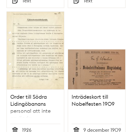
Text
Text
Typ
Typ
Order till Södra
Inträdeskort till
Lidingöbanans
Nobelfesten 1909
personal att inte
använda
tryckluftbromsen på
1926
9 december 1909
Sturegatan