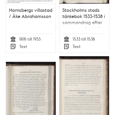
Hornsbergs villastad
Stockholms stads
/ Åke Abrahamsson
tänkebok 1533-1538 i
sammandrag efter
registret / Frans De
Brun
1876 till 1933
1533 till 1538
Tid
Tid
Text
Text
Typ
Typ