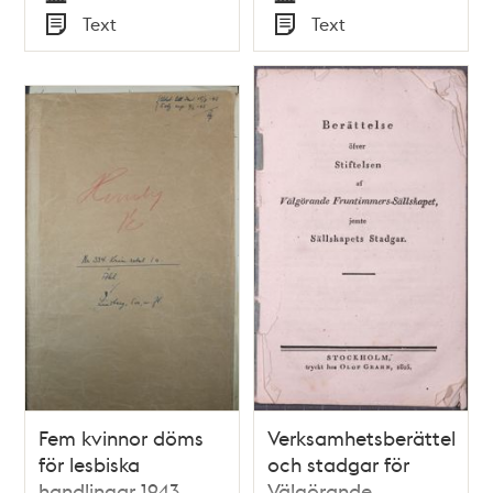
Tid
Tid
Text
Text
Typ
Typ
Fem kvinnor döms
Verksamhetsberättelse
för lesbiska
och stadgar för
handlingar 1943
Välgörande