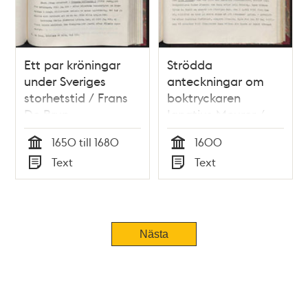
Ett par kröningar
Strödda
under Sveriges
anteckningar om
storhetstid / Frans
boktryckaren
De Brun
Ignatius Meurer /
Frans De Brun
1650 till 1680
1600
Tid
Tid
Text
Text
Typ
Typ
Tidigare
Nästa