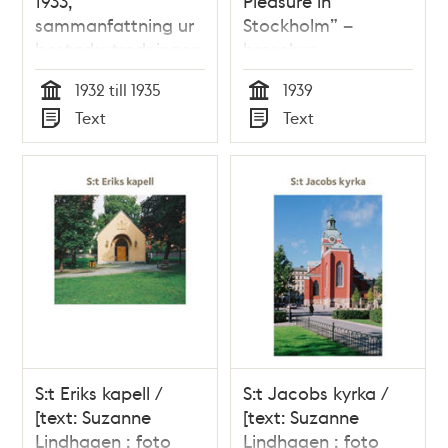
1933,
Pleasure in
sammanfattning ur
Stockholm” –
bostadsutredningen
broschyr
Stockholms
1932 till 1935
1939
Turisttrafikförbund
Tid
Tid
Text
Text
1939
Typ
Typ
S:t Eriks kapell /
S:t Jacobs kyrka /
[text: Suzanne
[text: Suzanne
Lindhagen ; foto
Lindhagen ; foto