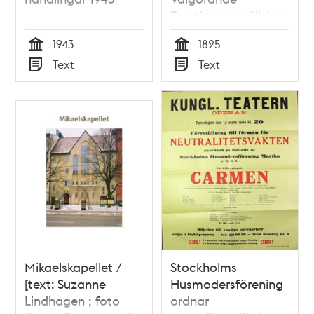
Fruntimmerssällskapet
1825
1943
1825
Tid
Tid
Text
Text
Typ
Typ
Mikaelskapellet /
Stockholms
[text: Suzanne
Husmodersförening
Lindhagen ; foto
ordnar