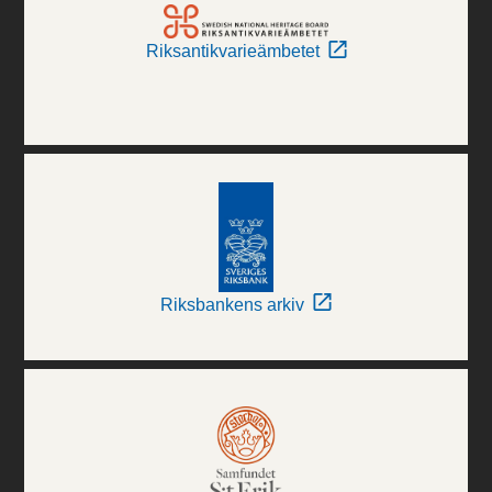
Riksantikvarieämbetet
Riksbankens arkiv