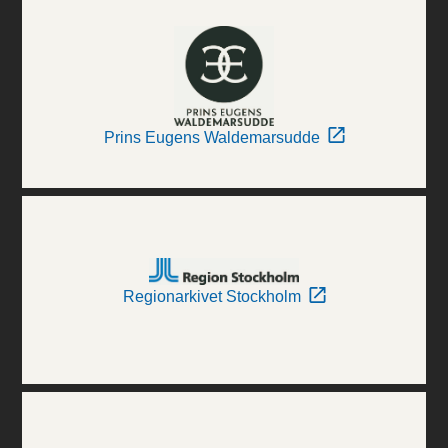
Prins Eugens Waldemarsudde
Regionarkivet Stockholm