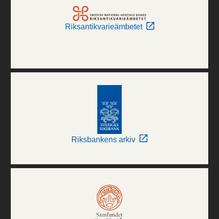
Riksantikvarieämbetet
Riksbankens arkiv