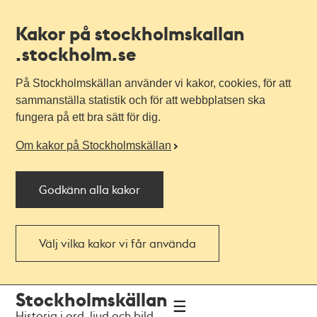
Kakor på stockholmskallan
.stockholm.se
På Stockholmskällan använder vi kakor, cookies, för att
sammanställa statistik och för att webbplatsen ska
fungera på ett bra sätt för dig.
Om kakor på Stockholmskällan
Godkänn alla kakor
Välj vilka kakor vi får använda
Till
Till
Stockholmskällan
navigationen
huvudinnehållet
Historia i ord, ljud och bild