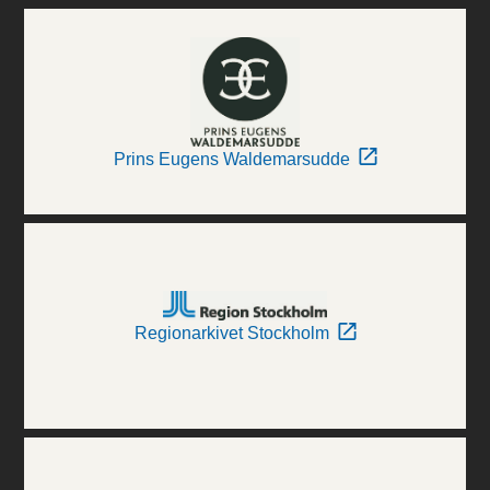
Prins Eugens Waldemarsudde
Regionarkivet Stockholm