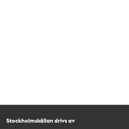
Kontakt
Stockholmskällan
Stockholmskällan drivs av