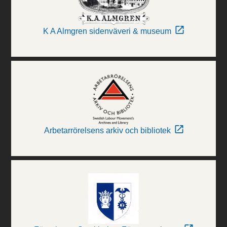
K A Almgren sidenväveri & museum
Arbetarrörelsens arkiv och bibliotek