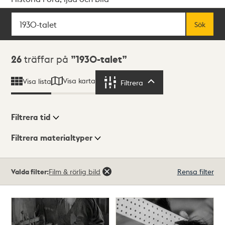
Sök
Fritextsök
Sök
Sökresultat
26
träffar på
1930-talet
Visa karta
Visa lista
Filtrera
Filtrera
Filtrera tid
Filtrera materialtyper
Visningsläge
Totalt
Valda filter:
Film & rörlig bild
Rensa filter
26
träffar
Lista
Karta