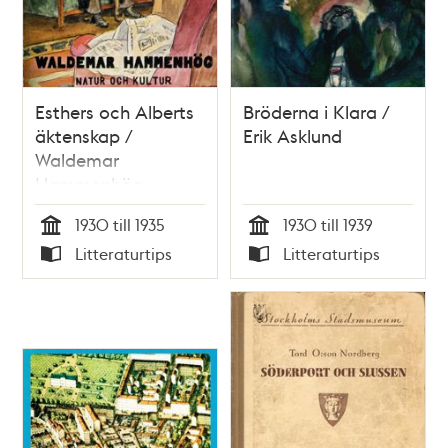
Esthers och Alberts
Bröderna i Klara /
äktenskap /
Erik Asklund
Waldemar
Hammenhög
1930 till 1935
1930 till 1939
Tid
Tid
Litteraturtips
Litteraturtips
Typ
Typ