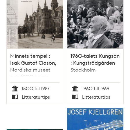
Minnets tempel :
1960-talets Kungsan
Isak Gustaf Clason,
: Kungsträdgården
Nordiska museet
Stockholm
och 1800-talets
arkitekturvärld /
1800 till 1987
1960 till 1969
Johan Mårtelius
Tid
Tid
Litteraturtips
Litteraturtips
Typ
Typ