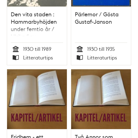
Den vita staden :
Pärlemor / Gösta
Hammarbyhöjden
Gustaf-Janson
under femtio år /
Ulrika Sax
1930 till 1989
1930 till 1935
Tid
Tid
Litteraturtips
Litteraturtips
Typ
Typ
Fridhem - ett
Två Annor som