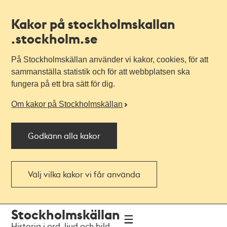
Kakor på stockholmskallan
.stockholm.se
På Stockholmskällan använder vi kakor, cookies, för att
sammanställa statistik och för att webbplatsen ska
fungera på ett bra sätt för dig.
Om kakor på Stockholmskällan
Godkänn alla kakor
Välj vilka kakor vi får använda
Till
Till
Stockholmskällan
navigationen
huvudinnehållet
Historia i ord, ljud och bild