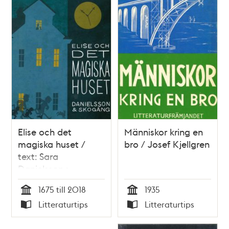
Elise och det
Människor kring en
magiska huset /
bro / Josef Kjellgren
text: Sara
Danielsson ;
illustrationer: Ola
1675 till 2018
1935
Skogäng
Tid
Tid
Litteraturtips
Litteraturtips
Typ
Typ