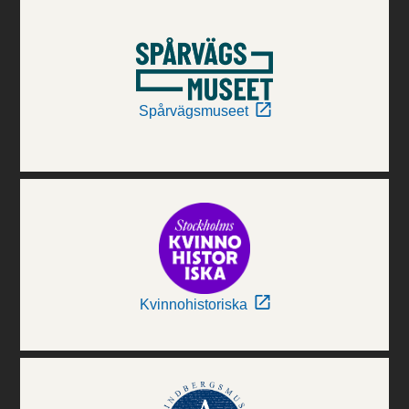
Spårvägsmuseet
Kvinnohistoriska