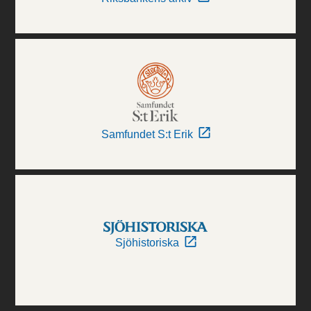
Samfundet S:t Erik
Sjöhistoriska