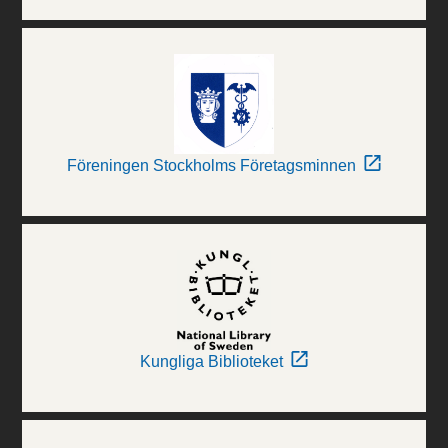
Föreningen Stockholms Företagsminnen
Kungliga Biblioteket