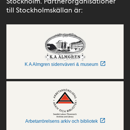
Stockholm. Partnerorganisationer
till Stockholmskällan är:
K A Almgren sidenväveri & museum
Arbetarrörelsens arkiv och bibliotek