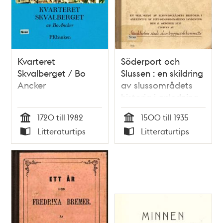
Kvarteret
Söderport och
Skvalberget / Bo
Slussen : en skildring
Ancker
av slussområdets
historia i anledning
av
1720 till 1982
1500 till 1935
slussombyggnadens
Tid
Tid
Litteraturtips
Litteraturtips
invigning den 15
Typ
Typ
oktober 1935 / Tord
O:son Nordberg