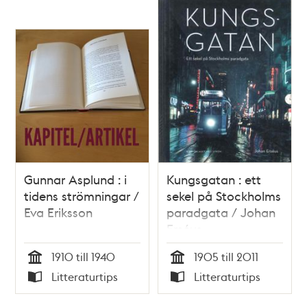
Gunnar Asplund : i
Kungsgatan : ett
tidens strömningar /
sekel på Stockholms
Eva Eriksson
paradgata / Johan
Erséus
1910 till 1940
1905 till 2011
Tid
Tid
Litteraturtips
Litteraturtips
Typ
Typ