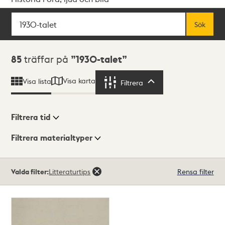
Sök
Fritextsök
Sök
Sökresultat
85
träffar på
1930-talet
Visa karta
Visa lista
Filtrera
Filtrera
Filtrera tid
Filtrera materialtyper
Visningsläge
Totalt
Valda filter:
Litteraturtips
Rensa filter
85
träffar
Lista
Karta