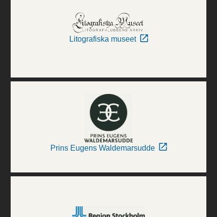
Litografiska museet
Prins Eugens Waldemarsudde