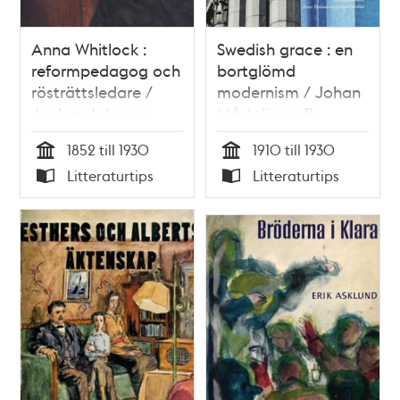
Anna Whitlock :
Swedish grace : en
reformpedagog och
bortglömd
rösträttsledare /
modernism / Johan
Anders Johnson
Mårtelius mfl.
1852 till 1930
1910 till 1930
Tid
Tid
Litteraturtips
Litteraturtips
Typ
Typ