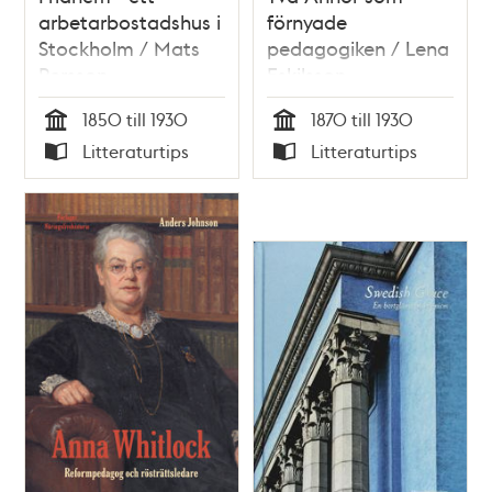
arbetarbostadshus i
förnyade
Stockholm / Mats
pedagogiken / Lena
Persson
Eskilsson
1850 till 1930
1870 till 1930
Tid
Tid
Litteraturtips
Litteraturtips
Typ
Typ