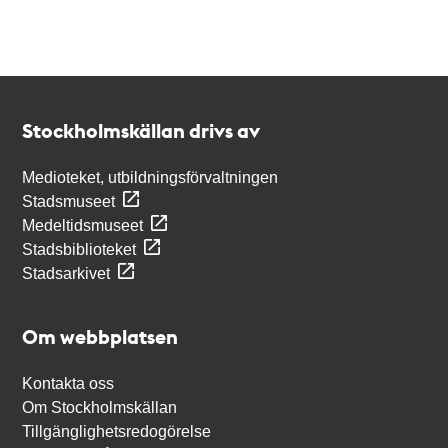
Kontakt
Stockholmskällan
Stockholmskällan drivs av
Medioteket, utbildningsförvaltningen
Stadsmuseet
Medeltidsmuseet
Stadsbiblioteket
Stadsarkivet
Om webbplatsen
Kontakta oss
Om Stockholmskällan
Tillgänglighetsredogörelse