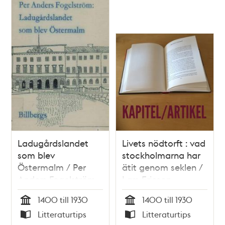
Ladugårdslandet
Livets nödtorft : vad
som blev
stockholmarna har
Östermalm / Per
ätit genom seklen /
Anders Fogelström
Lars Ericson
1400 till 1930
1400 till 1930
Tid
Tid
Litteraturtips
Litteraturtips