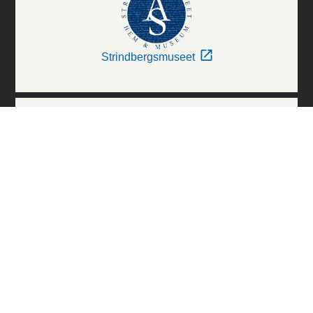
Strindbergsmuseet
Thielska Galleriet
Världskulturmuseerna