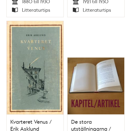
1880 till 1930
1921 till 1930
Tid
Tid
Litteraturtips
Litteraturtips
Typ
Typ
Kvarteret Venus /
De stora
Erik Asklund
utställningarna /