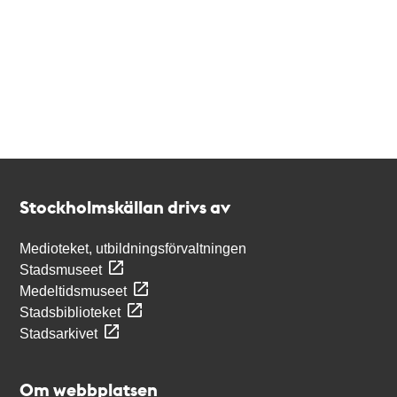
Kontakt
Stockholmskällan
Stockholmskällan drivs av
Medioteket, utbildningsförvaltningen
Stadsmuseet
Medeltidsmuseet
Stadsbiblioteket
Stadsarkivet
Om webbplatsen