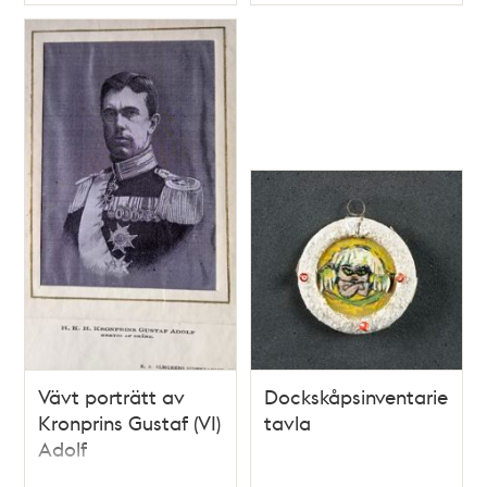
Typ
Typ
Vävt porträtt av
Dockskåpsinventarie;
Kronprins Gustaf (VI)
tavla
Adolf