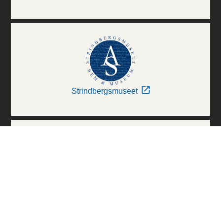
Strindbergsmuseet
Thielska Galleriet