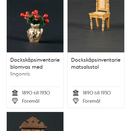
Dockskåpsinventarie;
Dockskåpsinventarie;
blomvas med
matsalsstol
lingonris
1890 till 1930
1890 till 1930
Tid
Tid
Föremål
Föremål
Typ
Typ