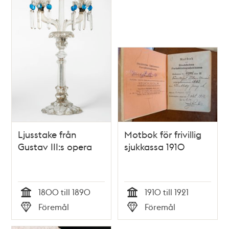
Ljusstake från
Motbok för frivillig
Gustav III:s opera
sjukkassa 1910
1800 till 1890
1910 till 1921
Tid
Tid
Föremål
Föremål
Typ
Typ