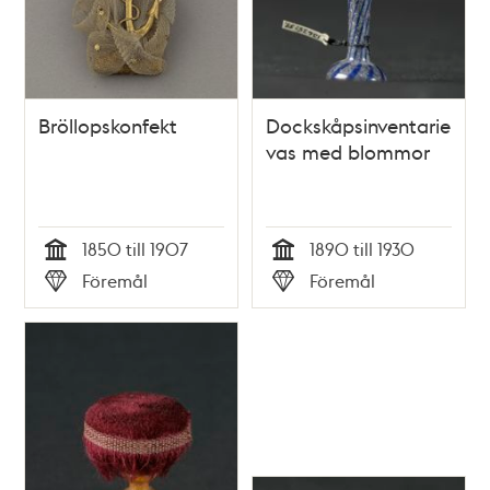
Bröllopskonfekt
Dockskåpsinventarie;
vas med blommor
1850 till 1907
1890 till 1930
Tid
Tid
Föremål
Föremål
Typ
Typ