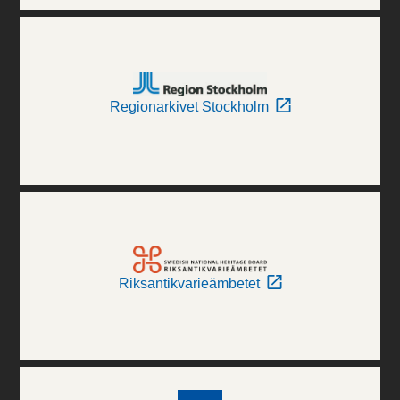
Regionarkivet Stockholm
Riksantikvarieämbetet