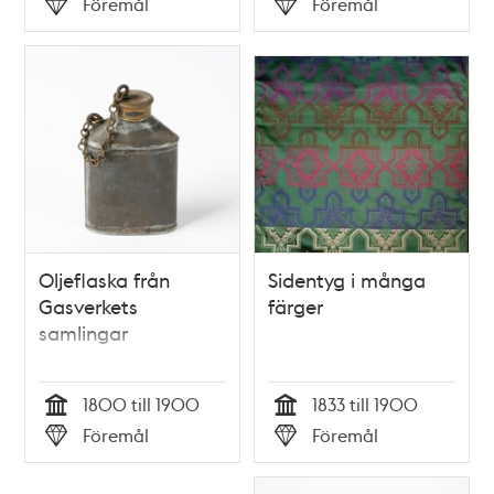
Föremål
Föremål
Typ
Typ
Oljeflaska från
Sidentyg i många
Gasverkets
färger
samlingar
1800 till 1900
1833 till 1900
Tid
Tid
Föremål
Föremål
Typ
Typ