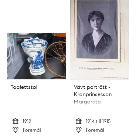
Toalettstol
Vävt porträtt -
Kronprinsessan
Margareta
1912
1914 till 1915
Tid
Tid
Föremål
Föremål