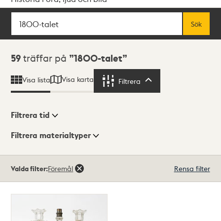
Sök
Fritextsök
Sök
Sökresultat
59
träffar på
1800-talet
Visa karta
Visa lista
Filtrera
Filtrera
Filtrera tid
Filtrera materialtyper
Visningsläge
Totalt
Valda filter:
Föremål
Rensa filter
59
träffar
Lista
Karta