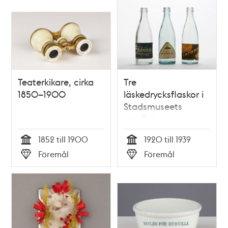
Teaterkikare, cirka
Tre
1850–1900
läskedrycksflaskor i
Stadsmuseets
samling
1852 till 1900
1920 till 1939
Tid
Tid
Föremål
Föremål
Typ
Typ