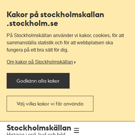
Kakor på stockholmskallan
.stockholm.se
På Stockholmskällan använder vi kakor, cookies, för att
sammanställa statistik och för att webbplatsen ska
fungera på ett bra sätt för dig.
Om kakor på Stockholmskällan
Godkänn alla kakor
Välj vilka kakor vi får använda
Till
Till
Stockholmskällan
navigationen
huvudinnehållet
Historia i ord, ljud och bild