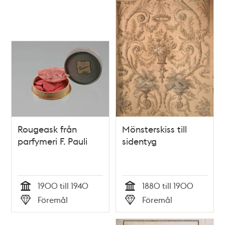
Rougeask från
Mönsterskiss till
parfymeri F. Pauli
sidentyg
1900 till 1940
1880 till 1900
Tid
Tid
Föremål
Föremål
Typ
Typ