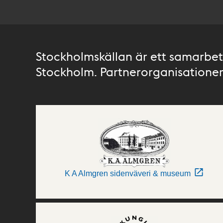
Stockholmskällan är ett samarbete
Stockholm. Partnerorganisationer 
K A Almgren sidenväveri & museum