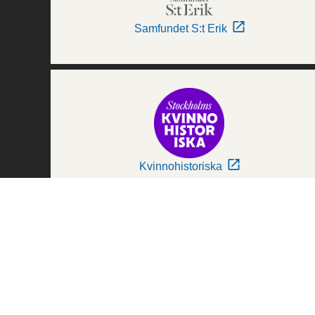
Samfundet S:t Erik
Kvinnohistoriska
Världskulturmuseerna