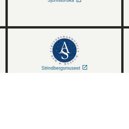
Sjöhistoriska
Strindbergsmuseet