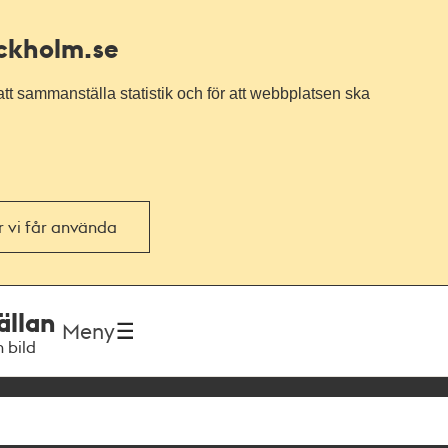
ockholm.se
tt sammanställa statistik och för att webbplatsen ska
or vi får använda
ällan
Meny
h bild