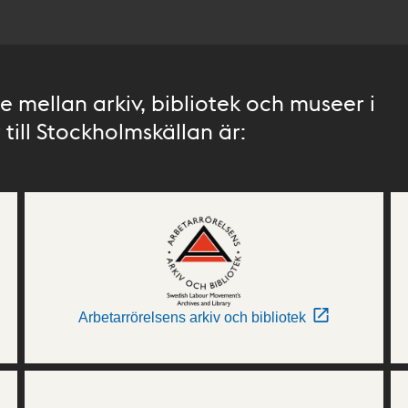
 mellan arkiv, bibliotek och museer i
till Stockholmskällan är:
Arbetarrörelsens arkiv och bibliotek