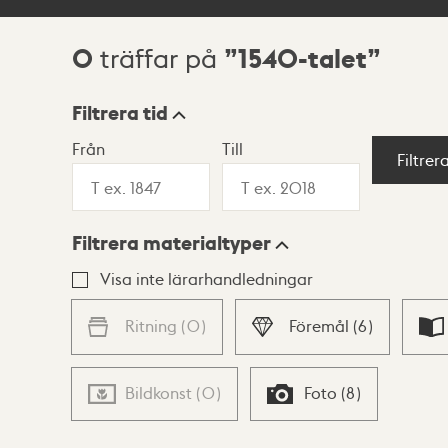
0
1540-talet
träffar på
Sökresultat
Filtrera tid
Från
Till
Visningsläge
Filtrer
Filtrera materialtyper
Lista
Karta
Visa inte lärarhandledningar
Ritning
(
0
)
Föremål
(
6
)
Bildkonst
(
0
)
Foto
(
8
)