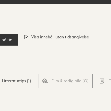
Visa innehåll utan tidsangivelse
a på tid
Litteraturtips
(
1
)
Film & rörlig bild
(
0
)