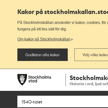
Kakor på stockholmskallan
.st
På Stockholmskällan använder vi kakor, cookies, för a
fungera på ett bra sätt för dig.
Om kakor på Stockholmskällan
Godkänn alla kakor
Välj vilka kak
Till
Till
Stockholmsk
navigationen
huvudinnehållet
Historia i ord, ljud oc
Sök
Fritextsök