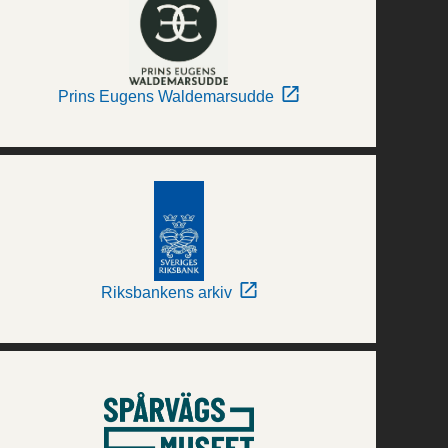
Prins Eugens Waldemarsudde
Riksbankens arkiv