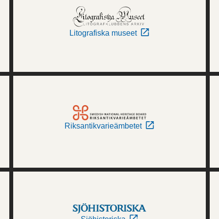
Litografiska museet
Riksantikvarieämbetet