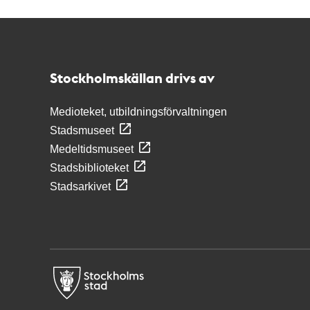
Kontakt
Stockholmskällan
Stockholmskällan drivs av
Medioteket, utbildningsförvaltningen
Stadsmuseet
Medeltidsmuseet
Stadsbiblioteket
Stadsarkivet