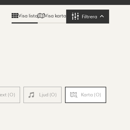
Visa karta
Visa lista
Filtrera
Filtrera
Text
(
0
)
Ljud
(
0
)
Karta
(
0
)