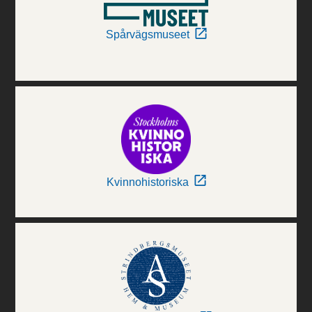
Spårvägsmuseet
Kvinnohistoriska