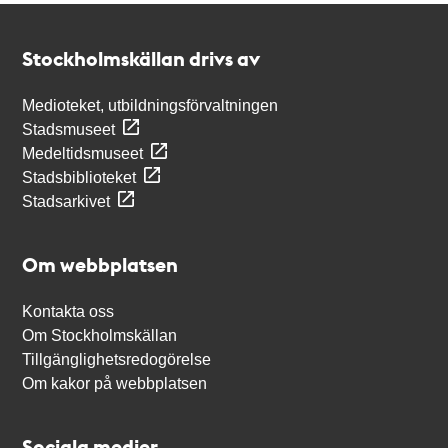
Kontakt
Stockholmskällan
Stockholmskällan drivs av
Medioteket, utbildningsförvaltningen
Stadsmuseet
Medeltidsmuseet
Stadsbiblioteket
Stadsarkivet
Om webbplatsen
Kontakta oss
Om Stockholmskällan
Tillgänglighetsredogörelse
Om kakor på webbplatsen
Sociala medier