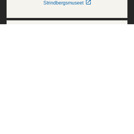
Strindbergsmuseet
Thielska Galleriet
Världskulturmuseerna