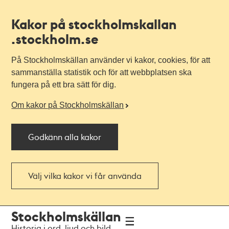
Kakor på stockholmskallan
.stockholm.se
På Stockholmskällan använder vi kakor, cookies, för att
sammanställa statistik och för att webbplatsen ska
fungera på ett bra sätt för dig.
Om kakor på Stockholmskällan
Godkänn alla kakor
Välj vilka kakor vi får använda
Till
Till
Stockholmskällan
navigationen
huvudinnehållet
Historia i ord, ljud och bild