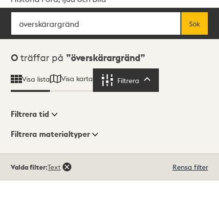
Sök
Fritextsök
Sök
Sökresultat
0
träffar på
överskärargränd
Visa karta
Visa lista
Filtrera
Filtrera
Filtrera tid
Filtrera materialtyper
Visningsläge
Totalt
Valda filter:
Text
Rensa filter
0
träffar
Lista
Karta