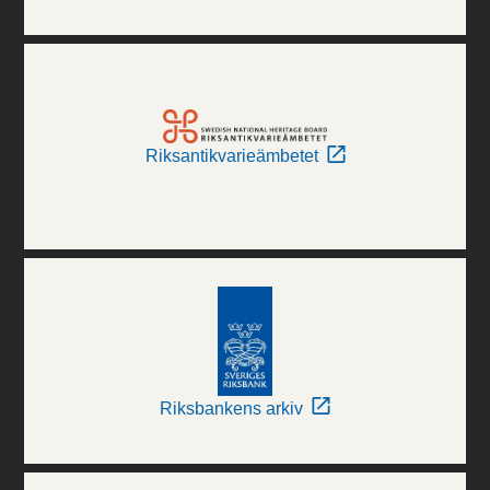
Riksantikvarieämbetet
Riksbankens arkiv