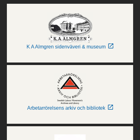
K A Almgren sidenväveri & museum
Arbetarrörelsens arkiv och bibliotek