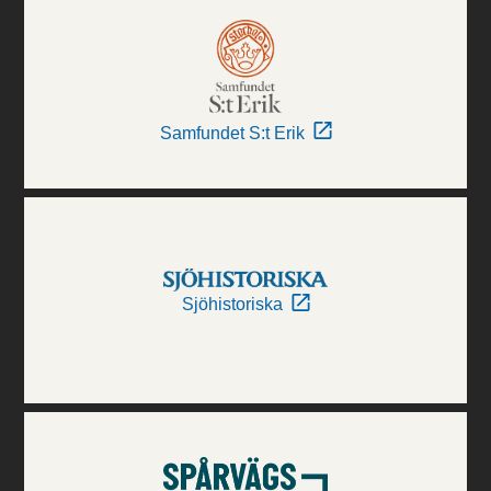
Samfundet S:t Erik
Sjöhistoriska