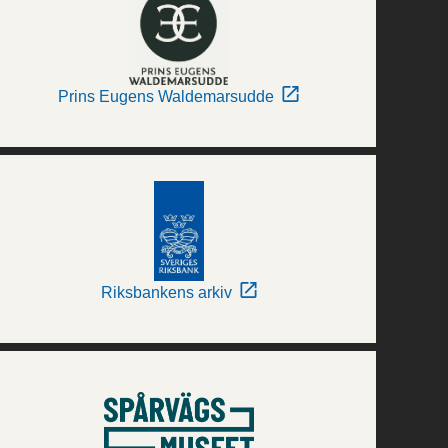
Prins Eugens Waldemarsudde
Riksbankens arkiv