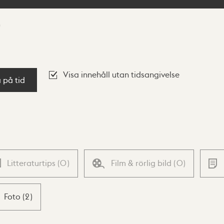
Visa innehåll utan tidsangivelse
a på tid
Litteraturtips
(
0
)
Film & rörlig bild
(
0
)
Foto
(
2
)