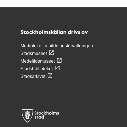
Kontakt
Stockholmskällan
Stockholmskällan drivs av
Medioteket, utbildningsförvaltningen
Stadsmuseet
Medeltidsmuseet
Stadsbiblioteket
Stadsarkivet