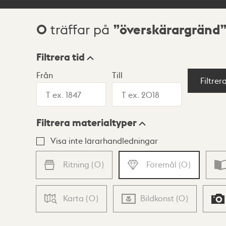
0
överskärargränd
träffar på
Sökresultat
Filtrera tid
Från
Till
Visningsläge
Filtrer
Filtrera materialtyper
Lista
Karta
Visa inte lärarhandledningar
Ritning
(
0
)
Föremål
(
0
)
Karta
(
0
)
Bildkonst
(
0
)