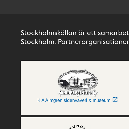
Stockholmskällan är ett samarbete
Stockholm. Partnerorganisationer 
K A Almgren sidenväveri & museum