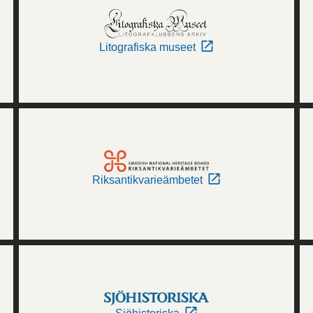
Litografiska museet
Riksantikvarieämbetet