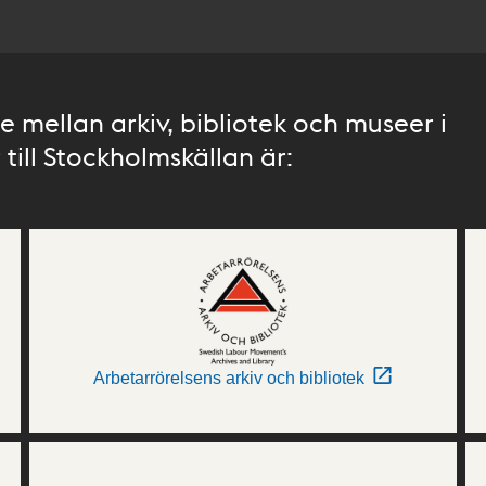
 mellan arkiv, bibliotek och museer i
till Stockholmskällan är:
Arbetarrörelsens arkiv och bibliotek