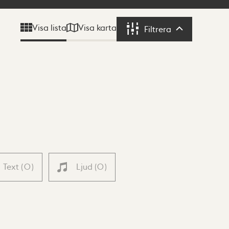
Visa karta
Visa lista
Filtrera
Filtrera
Text
(
0
)
Ljud
(
0
)