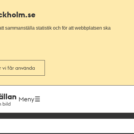
ockholm.se
tt sammanställa statistik och för att webbplatsen ska
or vi får använda
ällan
Meny
h bild