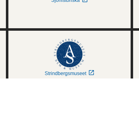
Sjöhistoriska
Strindbergsmuseet