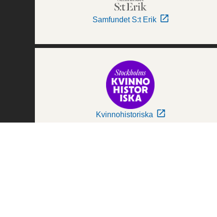
Samfundet S:t Erik
Kvinnohistoriska
Världskulturmuseerna