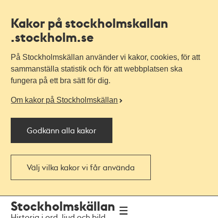
Kakor på stockholmskallan
.stockholm.se
På Stockholmskällan använder vi kakor, cookies, för att
sammanställa statistik och för att webbplatsen ska
fungera på ett bra sätt för dig.
Om kakor på Stockholmskällan
Godkänn alla kakor
Välj vilka kakor vi får använda
Till
Till
Stockholmskällan
navigationen
huvudinnehållet
Historia i ord, ljud och bild