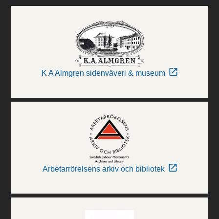
K A Almgren sidenväveri & museum
Arbetarrörelsens arkiv och bibliotek