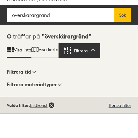
Sök
Fritextsök
Sök
Sökresultat
0
träffar på
överskärargränd
Visa karta
Visa lista
Filtrera
Filtrera
Filtrera tid
Filtrera materialtyper
Visningsläge
Totalt
Valda filter:
Bildkonst
Rensa filter
0
träffar
Lista
Karta