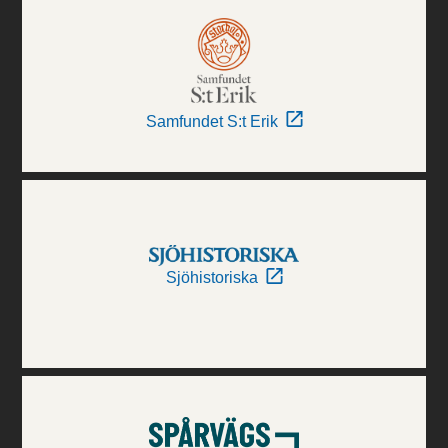
Samfundet S:t Erik
Sjöhistoriska