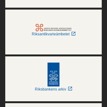
Riksantikvarieämbetet
Riksbankens arkiv