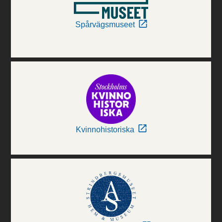
Spårvägsmuseet
Kvinnohistoriska