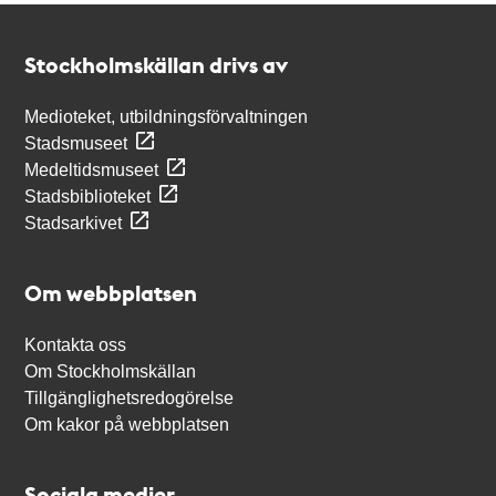
Kontakt
Stockholmskällan
Stockholmskällan drivs av
Medioteket, utbildningsförvaltningen
Stadsmuseet
Medeltidsmuseet
Stadsbiblioteket
Stadsarkivet
Om webbplatsen
Kontakta oss
Om Stockholmskällan
Tillgänglighetsredogörelse
Om kakor på webbplatsen
Sociala medier