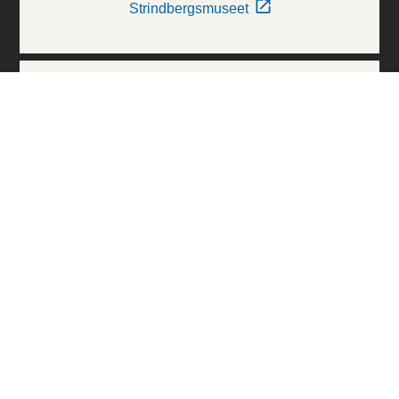
Strindbergsmuseet
Thielska Galleriet
Världskulturmuseerna