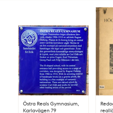
Totalt
13
träffar
Östra Reals Gymnasium,
Redog
Karlavägen 79
reall