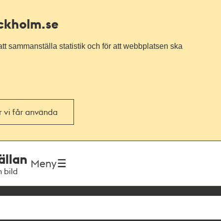
ockholm.se
tt sammanställa statistik och för att webbplatsen ska
or vi får använda
ällan
Meny
h bild