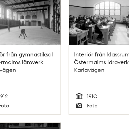
iör från gymnastiksal
Interiör från klassrum
ermalms läroverk,
Östermalms läroverk
avägen
Karlavägen
1912
1910
Tid
Foto
Foto
Typ