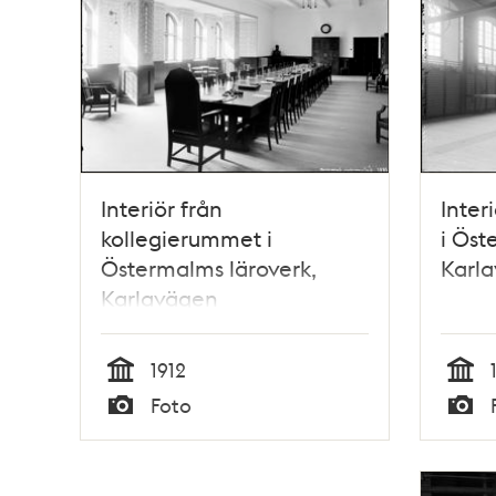
Interiör från
Inter
kollegierummet i
i Öst
Östermalms läroverk,
Karl
Karlavägen
1912
Tid
Tid
Foto
Typ
Typ