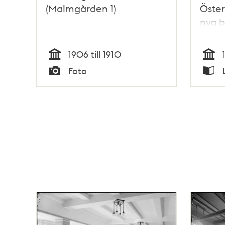
(Malmgården 1)
Öste
nya b
Elmqu
1906 till 1910
Tid
Tid
Foto
Typ
Typ