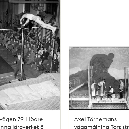
vägen 79, Högre
Axel Törnemans
nna läroverket å
väggmålning Tors str