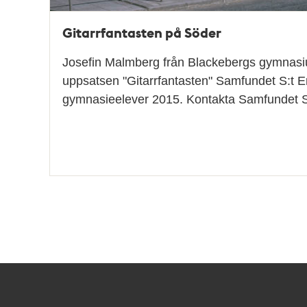
Gitarrfantasten på Söder
Josefin Malmberg från Blackebergs gymnas
uppsatsen "Gitarrfantasten" Samfundet S:t Er
gymnasieelever 2015. Kontakta Samfundet S:
Kontakt
Stockholmskällan