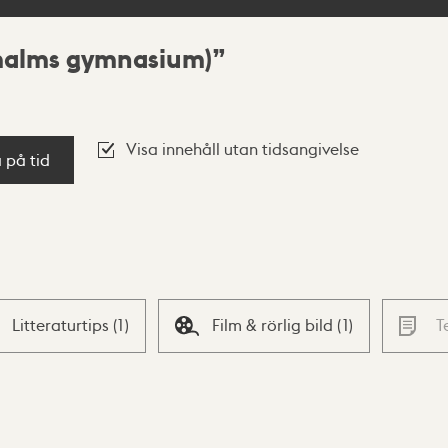
rmalms gymnasium)
Visa innehåll utan tidsangivelse
a på tid
Litteraturtips
(
1
)
Film & rörlig bild
(
1
)
T