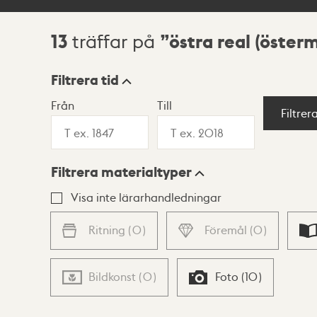
13
östra real (öste
träffar på
Sökresultat
Filtrera tid
Från
Till
Visningsläge
Filtrer
Filtrera materialtyper
Lista
Karta
Visa inte lärarhandledningar
Ritning
(
0
)
Föremål
(
0
)
Bildkonst
(
0
)
Foto
(
10
)