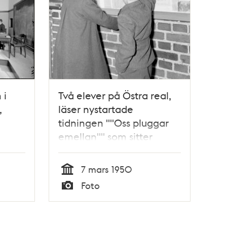
 i
Två elever på Östra real,
,
läser nystartade
tidningen ""Oss pluggar
emellan"" som sitter
bakom glas på väggen
7 mars 1950
Tid
Foto
Typ