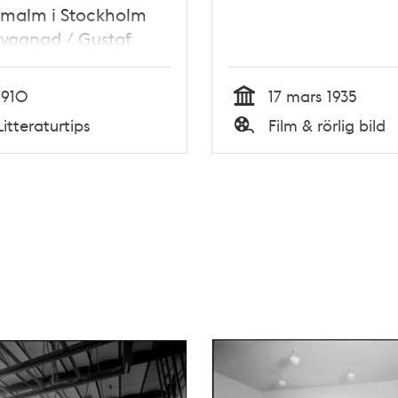
rmalm i Stockholm
yggnad / Gustaf
ist
1910
17 mars 1935
Tid
Litteraturtips
Film & rörlig bild
Typ