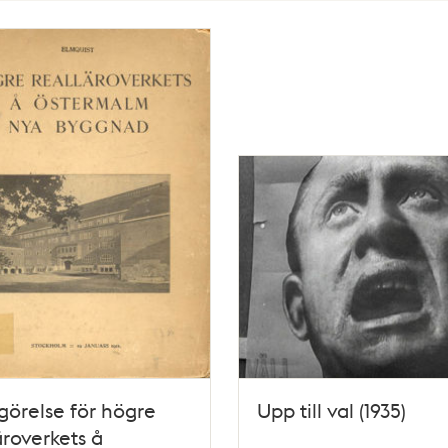
örelse för högre
Upp till val (1935)
äroverkets å