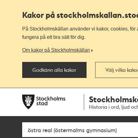
Kakor på stockholmskallan
.st
På Stockholmskällan använder vi kakor, cookies, för a
fungera på ett bra sätt för dig.
Om kakor på Stockholmskällan
Godkänn alla kakor
Välj vilka kak
Till
Till
Stockholmsk
navigationen
huvudinnehållet
Historia i ord, ljud oc
Sök
Fritextsök