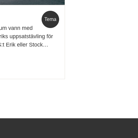
Tema
ium vann med
iks uppsatstävling för
t Erik eller Stock…