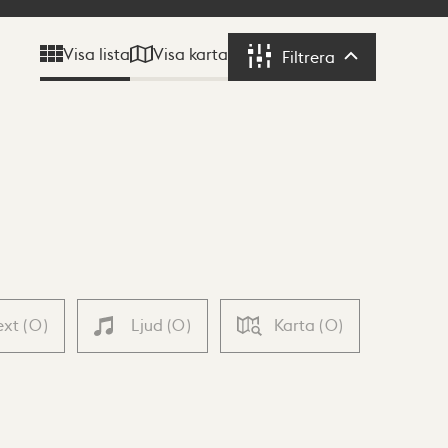
Visa karta
Visa lista
Filtrera
Filtrera
ext
(
0
)
Ljud
(
0
)
Karta
(
0
)