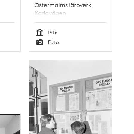
Östermalms läroverk,
Karlavägen
1912
Tid
Foto
Typ