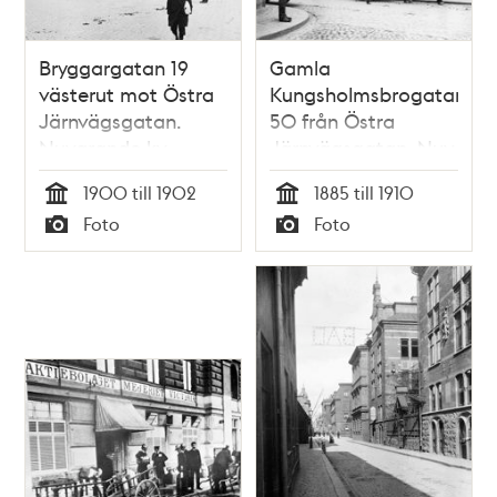
Bryggargatan 19
Gamla
västerut mot Östra
Kungsholmsbrogatan
Järnvägsgatan.
50 från Östra
Nuvarande kv.
Järnvägsgatan. Nuv.
Pennfäktaren
kv. Terminalen
1900 till 1902
1885 till 1910
Tid
Tid
Foto
Foto
Typ
Typ