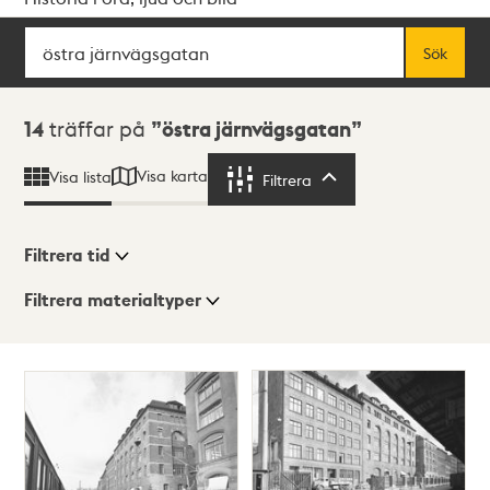
Sök
Fritextsök
Sök
Sökresultat
14
träffar på
östra järnvägsgatan
Visa karta
Visa lista
Filtrera
Filtrera
Filtrera tid
Filtrera materialtyper
Visningsläge
Totalt
14
träffar
Lista
Karta