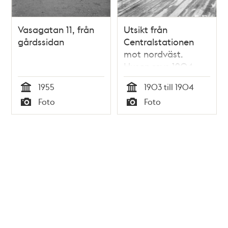
Vasagatan 11, från
Utsikt från
gårdssidan
Centralstationen
mot nordväst.
Husen revs 1904.
Dåv. kv. Braxen,
1955
1903 till 1904
senare
Tid
Tid
Foto
Foto
Centralbangården
Typ
Typ
och nuv. kv.
Blekholmen