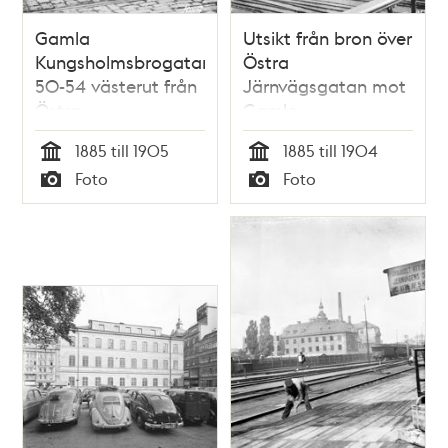
Gamla
Utsikt från bron över
Kungsholmsbrogatan
Östra
50-54 västerut från
Järnvägsgatan mot
Östra
Gamla
Järnvägsgatan.
Kungsholmsbrogatan
1885 till 1905
1885 till 1904
Trapporna leder till
i sydväst. Husen
Tid
Tid
Foto
Foto
en bro över spåren.
revs 1904. Dåv. kv.
Typ
Typ
Järnvägsgrindarna
Karpen och Braxen,
är stängda. Nuv. kv.
senare
Blekholmen
Centralbangården
och nuv. kv.
Blekholmen