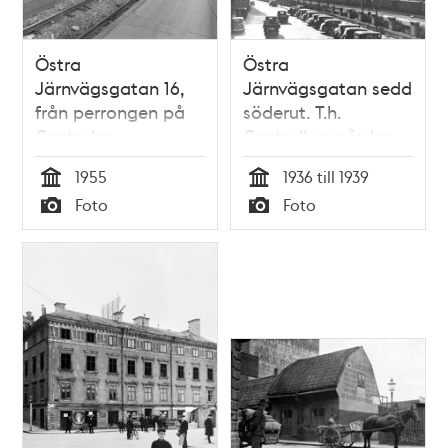
Östra
Östra
Järnvägsgatan 16,
Järnvägsgatan sedd
från perrongen på
söderut. T.h.
Centralen
Centralbangården
1955
1936 till 1939
Tid
Tid
Foto
Foto
Typ
Typ