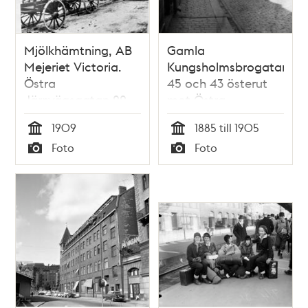
Mjölkhämtning, AB
Gamla
Mejeriet Victoria.
Kungsholmsbrogatan
Östra
45 och 43 österut
Järnvägsgatan 22.
mot Östra
Storstrejken år 1909
Järnvägsgatan. Nuv.
1909
1885 till 1905
kv. Terminalen
Tid
Tid
Foto
Foto
Typ
Typ