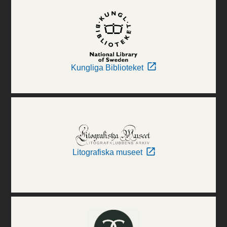
Kungliga Biblioteket
Litografiska museet