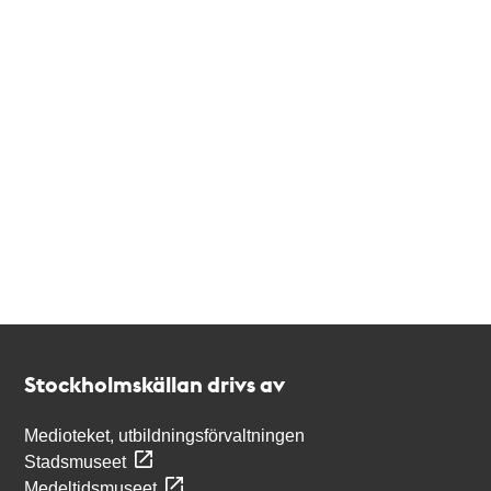
Kontakt
Stockholmskällan
Stockholmskällan drivs av
Medioteket, utbildningsförvaltningen
Stadsmuseet
Medeltidsmuseet