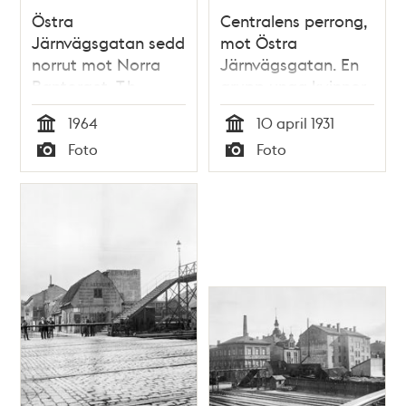
Östra
Centralens perrong,
Järnvägsgatan sedd
mot Östra
norrut mot Norra
Järnvägsgatan. En
Bantorget. T.h.
grupp unga kvinnor
byggnadskomplex
som ska resa till
1964
10 april 1931
som inrymmer
fjällen
Tid
Tid
Foto
Foto
Vinterpalatset
Typ
Typ