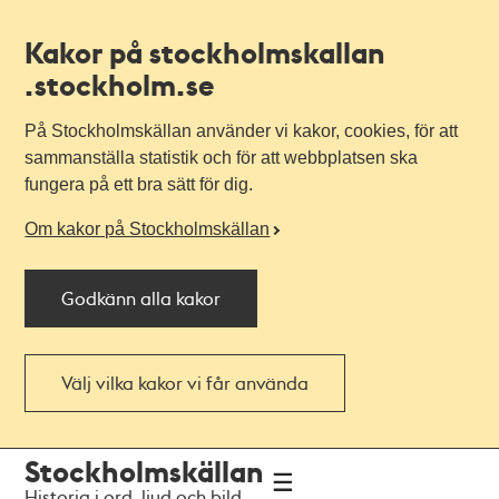
Kakor på stockholmskallan
.stockholm.se
På Stockholmskällan använder vi kakor, cookies, för att
sammanställa statistik och för att webbplatsen ska
fungera på ett bra sätt för dig.
Om kakor på Stockholmskällan
Godkänn alla kakor
Välj vilka kakor vi får använda
Till
Till
Stockholmskällan
navigationen
huvudinnehållet
Historia i ord, ljud och bild