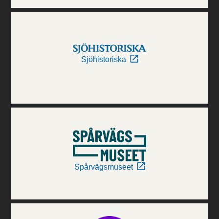
Sjöhistoriska
Spårvägsmuseet