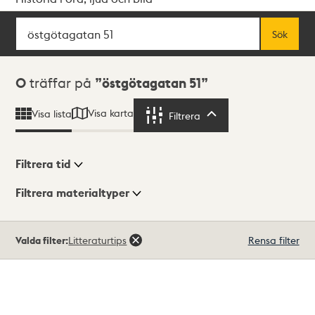
Sök
Fritextsök
Sök
Sökresultat
0
träffar på
östgötagatan 51
Visa karta
Visa lista
Filtrera
Filtrera
Filtrera tid
Filtrera materialtyper
Visningsläge
Totalt
Valda filter:
Litteraturtips
Rensa filter
0
träffar
Lista
Karta