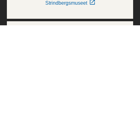
Strindbergsmuseet
Thielska Galleriet
Världskulturmuseerna