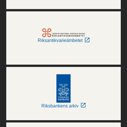
Riksantikvarieämbetet
Riksbankens arkiv