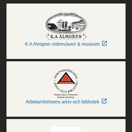
K A Almgren sidenväveri & museum
Arbetarrörelsens arkiv och bibliotek