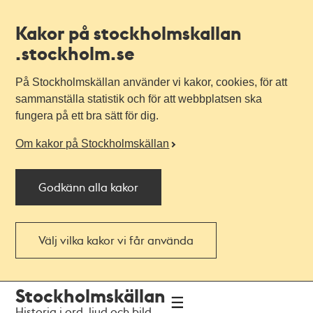
Kakor på stockholmskallan
.stockholm.se
På Stockholmskällan använder vi kakor, cookies, för att
sammanställa statistik och för att webbplatsen ska
fungera på ett bra sätt för dig.
Om kakor på Stockholmskällan
Godkänn alla kakor
Välj vilka kakor vi får använda
Till
Till
Stockholmskällan
navigationen
huvudinnehållet
Historia i ord, ljud och bild