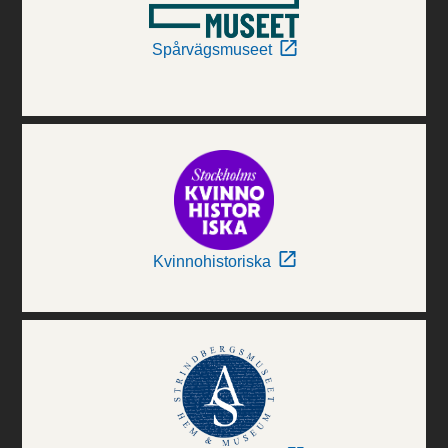
Spårvägsmuseet
Kvinnohistoriska