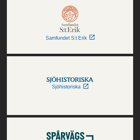
Samfundet S:t Erik
Sjöhistoriska