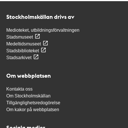
Kontakt
Stockholmskällan
Stockholmskällan drivs av
Medioteket, utbildningsförvaltningen
Stadsmuseet
Medeltidsmuseet
Stadsbiblioteket
Stadsarkivet
Om webbplatsen
Kontakta oss
Om Stockholmskällan
Tillgänglighetsredogörelse
Om kakor på webbplatsen
Sociala medier