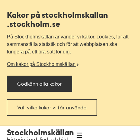
Kakor på stockholmskallan
.stockholm.se
På Stockholmskällan använder vi kakor, cookies, för att
sammanställa statistik och för att webbplatsen ska
fungera på ett bra sätt för dig.
Om kakor på Stockholmskällan
Godkänn alla kakor
Välj vilka kakor vi får använda
Till
Till
Stockholmskällan
navigationen
huvudinnehållet
Historia i ord, ljud och bild