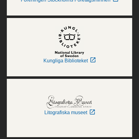
Kungliga Biblioteket
Litografiska museet