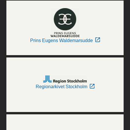
Prins Eugens Waldemarsudde
Regionarkivet Stockholm