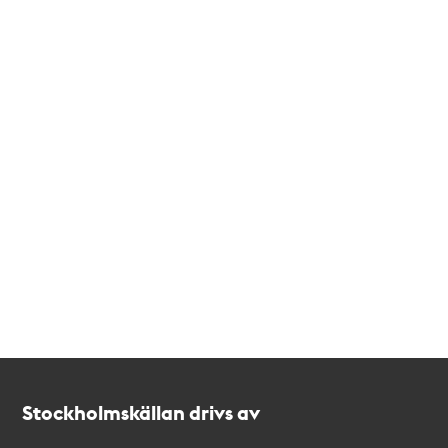
Kontakt
Stockholmskällan
Stockholmskällan drivs av