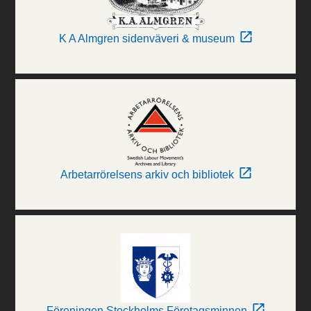
K A Almgren sidenväveri & museum
Arbetarrörelsens arkiv och bibliotek
Föreningen Stockholms Företagsminnen