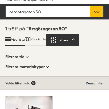
Sök
Fritextsök
Sök
Sökresultat
1
träff på
östgötagatan 50
Visa karta
Visa lista
Filtrera
Filtrera
Filtrera tid
Filtrera materialtyper
Visningsläge
Totalt
Valda filter:
Foto
Rensa filter
1
träffar
Lista
Karta