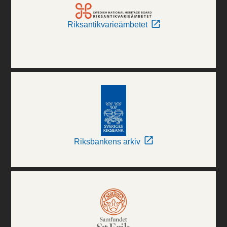
Riksantikvarieämbetet
Riksbankens arkiv