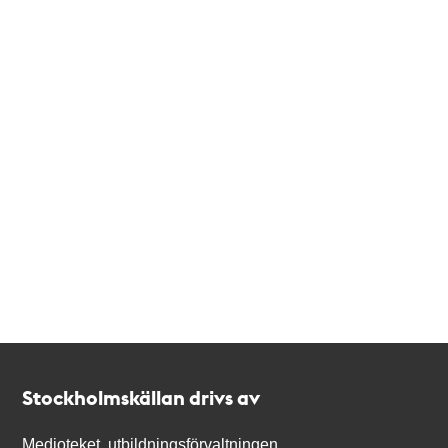
Kontakt
Stockholmskällan
Stockholmskällan drivs av
Medioteket, utbildningsförvaltningen