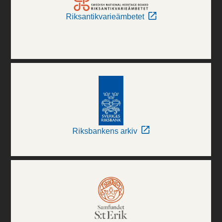
Riksantikvarieämbetet
Riksbankens arkiv