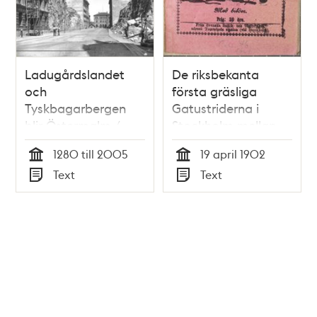
Ladugårdslandet
De riksbekanta
och
första gräsliga
Tyskbagarbergen
Gatustriderna i
blir Östermalm /
Stockholm mellan
Raoul F. Boström
polisen och folket
1280 till 2005
19 april 1902
angående allmän
Tid
Tid
Text
Text
rösträtts införande i
Typ
Typ
Sverige