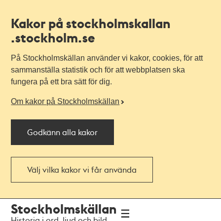
Kakor på stockholmskallan
.stockholm.se
På Stockholmskällan använder vi kakor, cookies, för att
sammanställa statistik och för att webbplatsen ska
fungera på ett bra sätt för dig.
Om kakor på Stockholmskällan
Godkänn alla kakor
Välj vilka kakor vi får använda
Till
Till
Stockholmskällan
navigationen
huvudinnehållet
Historia i ord, ljud och bild