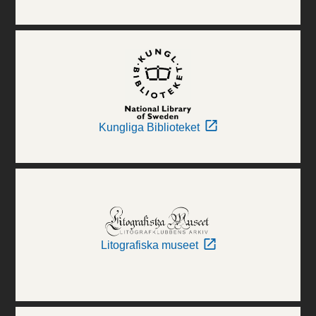
Kungliga Biblioteket
Litografiska museet