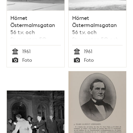
Hörnet
Hörnet
Östermalmsgatan
Östermalmsgatan
56 t.v. och
56 t.v. och
Sturegatan 50
Sturegatan 50 och
48 t.h.
1961
1961
Tid
Tid
Foto
Foto
Typ
Typ