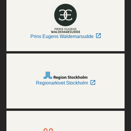
Prins Eugens Waldemarsudde
Regionarkivet Stockholm