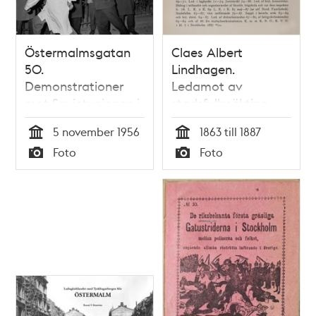
Östermalmsgatan
Claes Albert
50.
Lindhagen.
Demonstrationer
Ledamot av
mot Sovjetunionen i
stadsfullmäktige
området kring
1863-1887
5 november 1956
1863 till 1887
ambassaden. En
Tid
Tid
Foto
Foto
demonstrant grips
Typ
Typ
av polisen