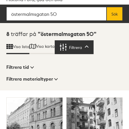
Sök
Fritextsök
Sök
Sökresultat
8
träffar på
östermalmsgatan 50
Visa karta
Visa lista
Filtrera
Filtrera
Filtrera tid
Filtrera materialtyper
Visningsläge
Totalt
8
träffar
Lista
Karta