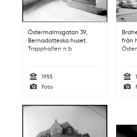
Östermalmsgatan 39,
Brahe
Bernadotteska huset.
från 
Trapphallen n.b
Öste
1955
Tid
Tid
Foto
Typ
Typ