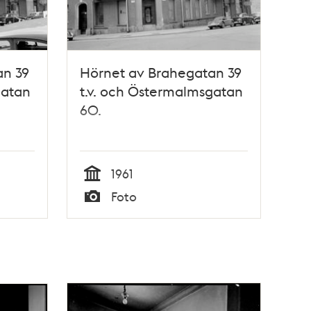
an 39
Hörnet av Brahegatan 39
gatan
t.v. och Östermalmsgatan
60.
1961
Tid
Foto
Typ