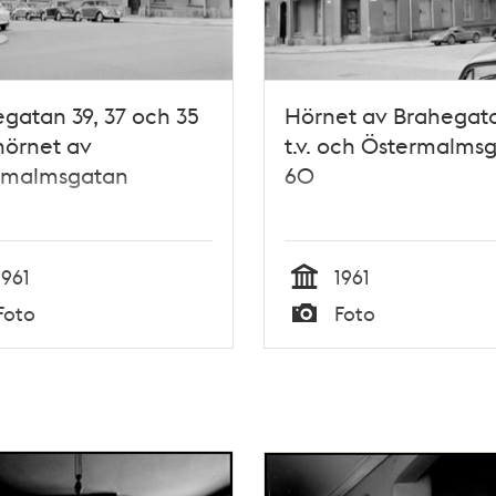
gatan 39, 37 och 35
Hörnet av Brahegat
hörnet av
t.v. och Östermalms
rmalmsgatan
60
1961
1961
Tid
Foto
Foto
Typ