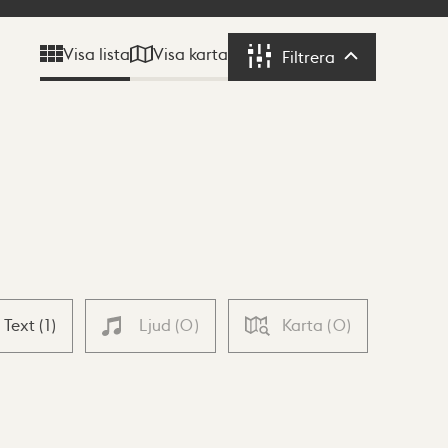
Visa karta
Visa lista
Filtrera
Filtrera
Text
(
1
)
Ljud
(
0
)
Karta
(
0
)