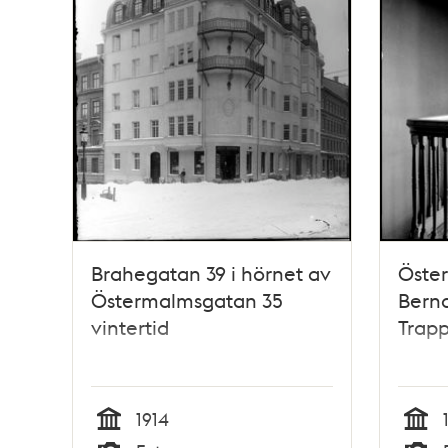
Brahegatan 39 i hörnet av
Öste
Östermalmsgatan 35
Berna
vintertid
Trapp
1914
Tid
Tid