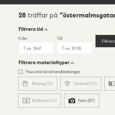
28
östermalmsgata
träffar på
Sökresultat
Filtrera tid
Från
Till
Visningsläge
Filtrer
Filtrera materialtyper
Lista
Karta
Visa inte lärarhandledningar
Ritning
(
0
)
Föremål
(
0
)
Bildkonst
(
0
)
Foto
(
27
)