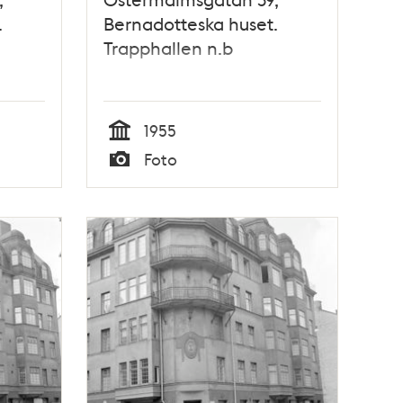
.
Bernadotteska huset.
Trapphallen n.b
1955
Tid
Foto
Typ