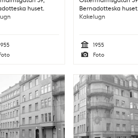
dotteska huset.
Bernadotteska huset
lugn
Kakelugn
1955
1955
Tid
Foto
Foto
Typ