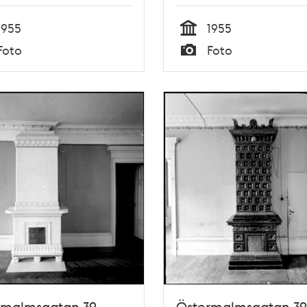
1955
1955
Tid
Foto
Foto
Typ
rmalmsgatan 39,
Östermalmsgatan 39