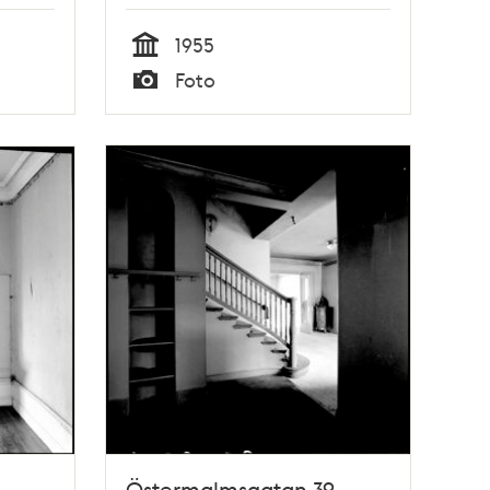
1955
Tid
Foto
Typ
,
Östermalmsgatan 39,