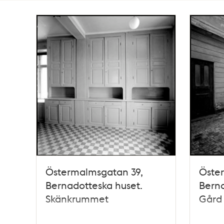
Totalt
28
träffar
Östermalmsgatan 39,
Öste
Bernadotteska huset.
Berna
Skänkrummet
Gård