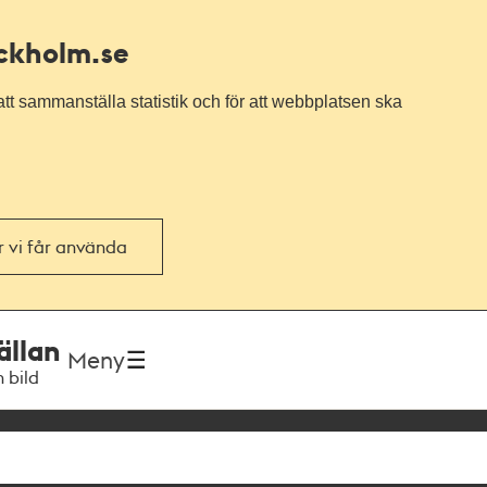
ockholm.se
tt sammanställa statistik och för att webbplatsen ska
or vi får använda
ällan
Meny
h bild