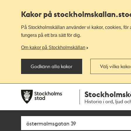
Kakor på stockholmskallan
.st
På Stockholmskällan använder vi kakor, cookies, för a
fungera på ett bra sätt för dig.
Om kakor på Stockholmskällan
Godkänn alla kakor
Välj vilka kak
Till
Till
Stockholmsk
navigationen
huvudinnehållet
Historia i ord, ljud oc
Sök
Fritextsök