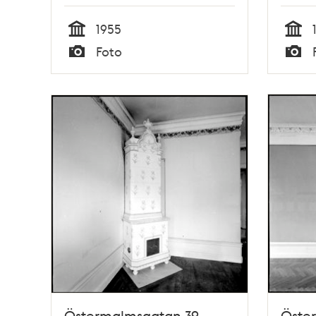
1955
Tid
Tid
Foto
Typ
Typ
Östermalmsgatan 39,
Öste