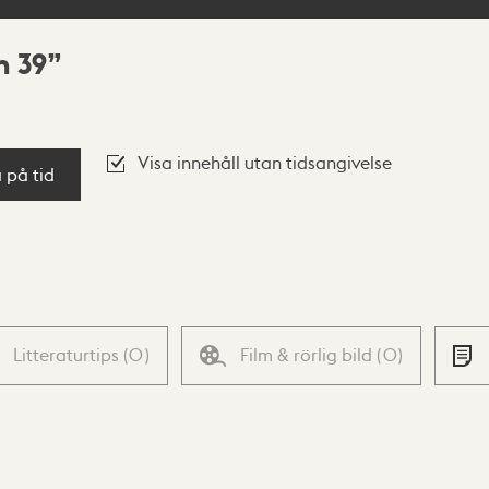
n 39
Visa innehåll utan tidsangivelse
a på tid
Litteraturtips
(
0
)
Film & rörlig bild
(
0
)