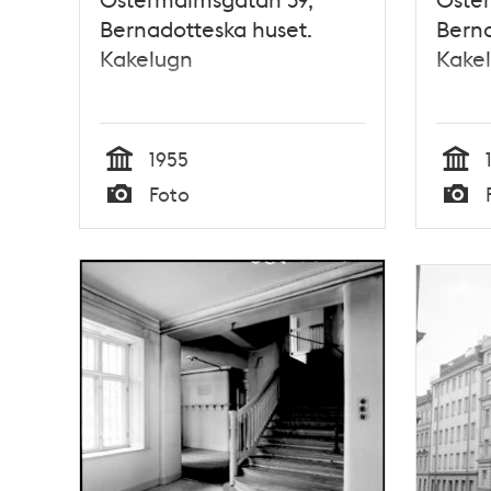
Bernadotteska huset.
Berna
Kakelugn
Kake
1955
Tid
Tid
Foto
Typ
Typ