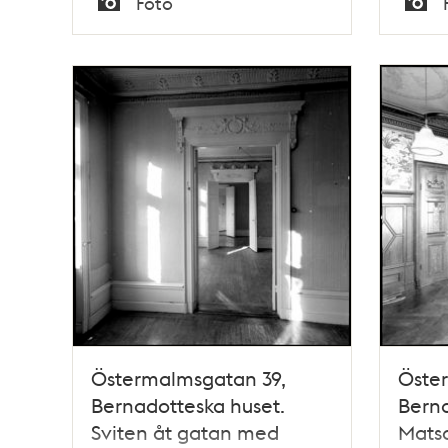
Foto
Typ
Typ
Östermalmsgatan 39,
Öste
Bernadotteska huset.
Berna
Sviten åt gatan med
Matsa