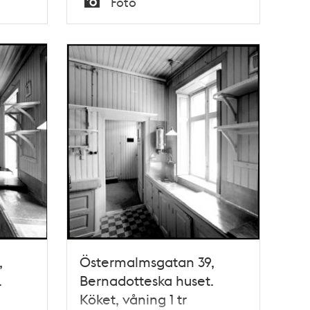
Foto
Typ
,
Östermalmsgatan 39,
.
Bernadotteska huset.
Köket, våning 1 tr