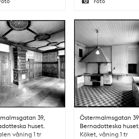
Foto
Foto
Typ
rmalmsgatan 39,
Östermalmsgatan 39
dotteska huset.
Bernadotteska huset
len våning 1 tr
Köket, våning 1 tr