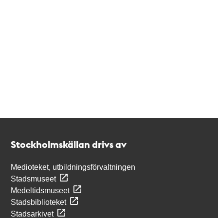
Kontakt
Stockholmskällan
Stockholmskällan drivs av
Medioteket, utbildningsförvaltningen
Stadsmuseet
Medeltidsmuseet
Stadsbiblioteket
Stadsarkivet