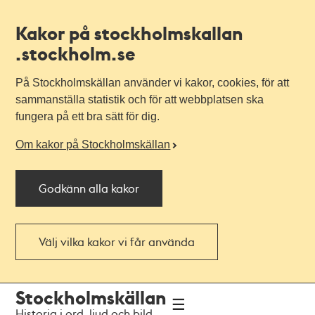
Kakor på stockholmskallan
.stockholm.se
På Stockholmskällan använder vi kakor, cookies, för att
sammanställa statistik och för att webbplatsen ska
fungera på ett bra sätt för dig.
Om kakor på Stockholmskällan
Godkänn alla kakor
Välj vilka kakor vi får använda
Till
Till
Stockholmskällan
navigationen
huvudinnehållet
Historia i ord, ljud och bild