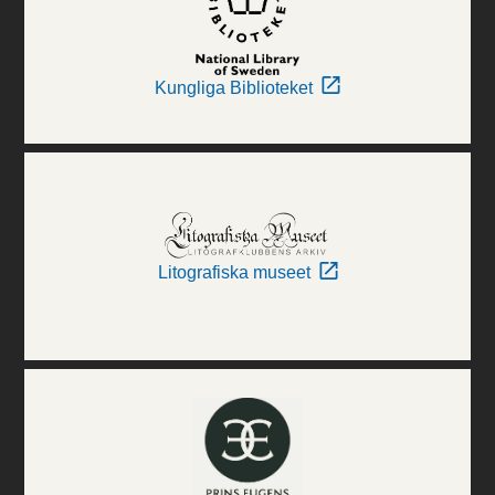
Kungliga Biblioteket
Litografiska museet