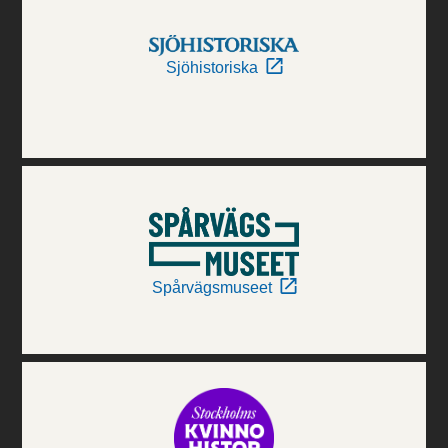
Sjöhistoriska
Spårvägsmuseet