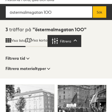
Sök
Fritextsök
Sök
Sökresultat
3
träffar på
östermalmsgatan 100
Visa karta
Visa lista
Filtrera
Filtrera
Filtrera tid
Filtrera materialtyper
Visningsläge
Totalt
3
träffar
Lista
Karta