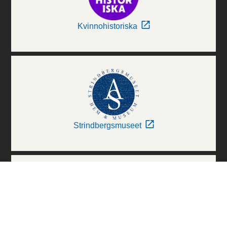
Kvinnohistoriska
Strindbergsmuseet
Thielska Galleriet