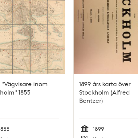
 "Vägvisare inom
1899 års karta över
holm" 1855
Stockholm (Alfred
Bentzer)
1855
1899
Tid