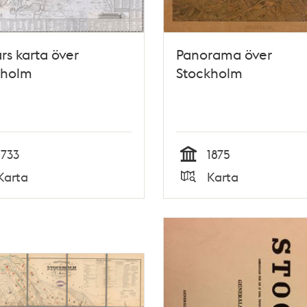
års karta över
Panorama över
kholm
Stockholm
1733
1875
Tid
Karta
Karta
Typ