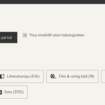
Visa innehåll utan tidsangivelse
a på tid
Litteraturtips
(
106
)
Film & rörlig bild
(
18
)
Foto
(
3755
)