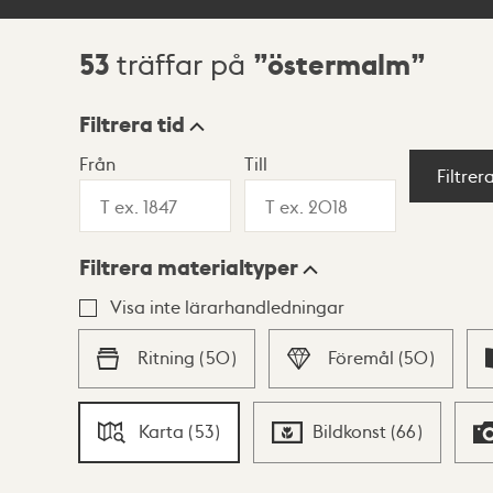
53
östermalm
träffar på
Sökresultat
Filtrera tid
Från
Till
Visningsläge
Filtrer
Filtrera materialtyper
Lista
Karta
Visa inte lärarhandledningar
Ritning
(
50
)
Föremål
(
50
)
Karta
(
53
)
Bildkonst
(
66
)