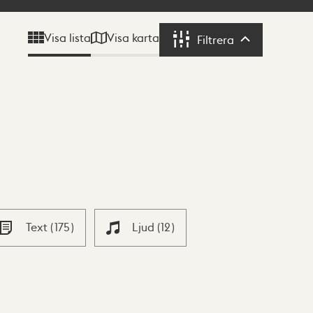
Visa karta
Visa lista
Filtrera
Filtrera
Text
(
175
)
Ljud
(
12
)