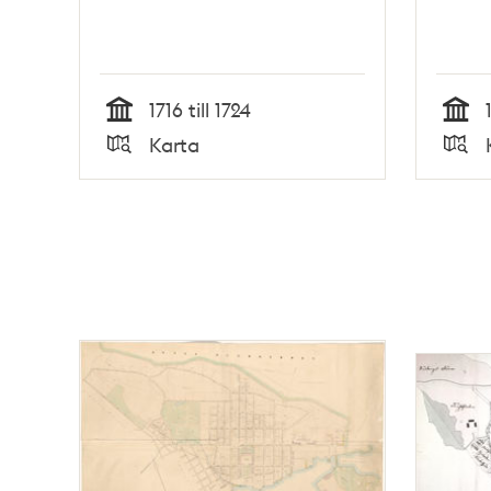
1716 till 1724
Tid
Tid
Karta
Typ
Typ