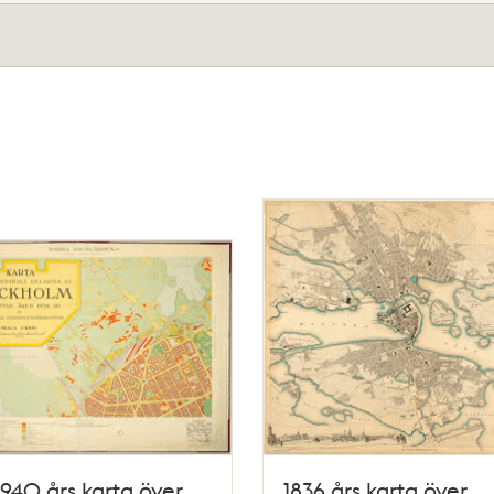
1940 års karta över
1836 års karta över