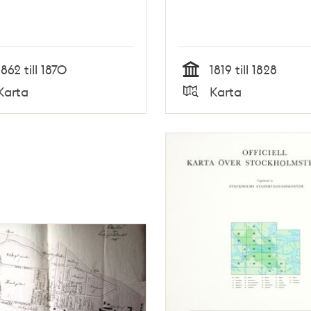
1862 till 1870
1819 till 1828
Tid
Karta
Karta
Typ