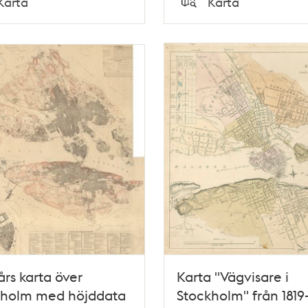
Karta
Karta
Typ
års karta över
Karta "Vägvisare i
kholm med höjddata
Stockholm" från 1819