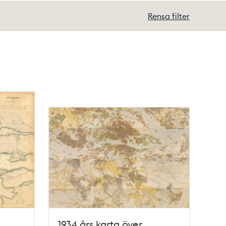
Rensa filter
1934 års karta över