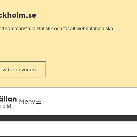
ockholm.se
tt sammanställa statistik och för att webbplatsen ska
or vi får använda
ällan
Meny
h bild