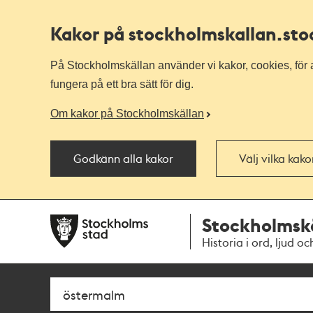
Kakor på stockholmskallan
.st
På Stockholmskällan använder vi kakor, cookies, för a
fungera på ett bra sätt för dig.
Om kakor på Stockholmskällan
Godkänn alla kakor
Välj vilka kak
Till
Till
Stockholmsk
navigationen
huvudinnehållet
Historia i ord, ljud oc
Sök
Fritextsök