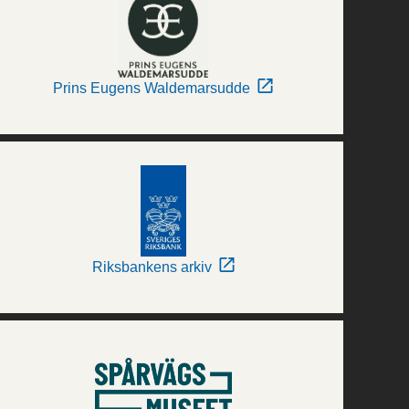
Prins Eugens Waldemarsudde
Riksbankens arkiv