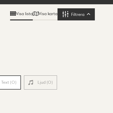
Visa karta
Visa lista
Filtrera
Filtrera
Text
(
0
)
Ljud
(
0
)