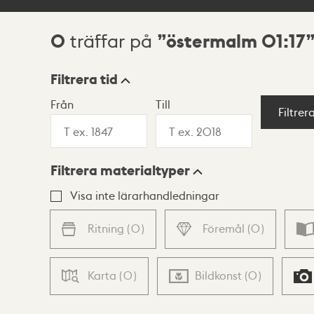
0
östermalm 01:17
träffar på
Sökresultat
Filtrera tid
Från
Till
Visningsläge
Filtrer
Filtrera materialtyper
Lista
Karta
Visa inte lärarhandledningar
Ritning
(
0
)
Föremål
(
0
)
Karta
(
0
)
Bildkonst
(
0
)