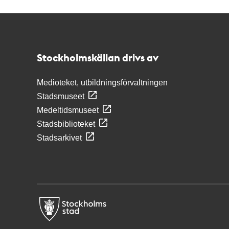
Kontakt
Stockholmskällan
Stockholmskällan drivs av
Medioteket, utbildningsförvaltningen
Stadsmuseet
Medeltidsmuseet
Stadsbiblioteket
Stadsarkivet