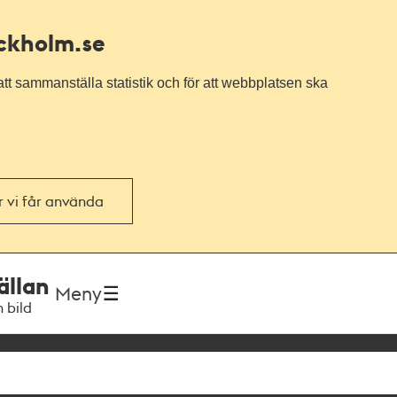
ockholm.se
tt sammanställa statistik och för att webbplatsen ska
or vi får använda
ällan
Meny
h bild