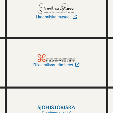
Litografiska museet
Riksantikvarieämbetet