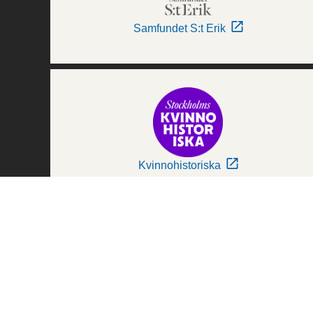
Samfundet S:t Erik
Kvinnohistoriska
Världskulturmuseerna