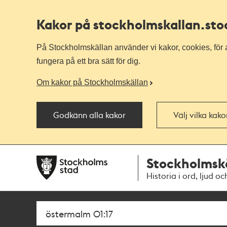
Kakor på stockholmskallan
.st
På Stockholmskällan använder vi kakor, cookies, för a
fungera på ett bra sätt för dig.
Om kakor på Stockholmskällan
Godkänn alla kakor
Välj vilka kak
Till
Till
Stockholmsk
navigationen
huvudinnehållet
Historia i ord, ljud oc
Sök
Fritextsök