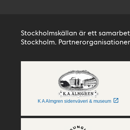
Stockholmskällan är ett samarbete
Stockholm. Partnerorganisationer 
K A Almgren sidenväveri & museum