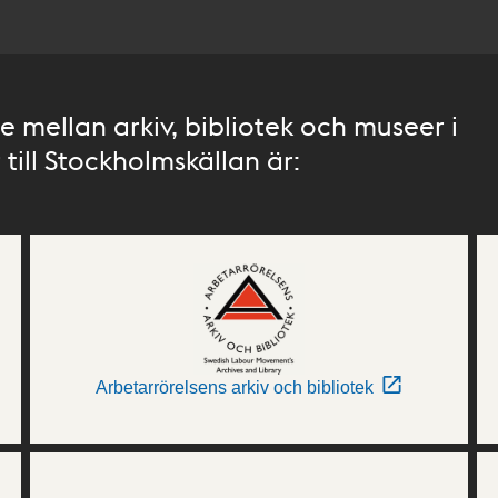
 mellan arkiv, bibliotek och museer i
till Stockholmskällan är:
Arbetarrörelsens arkiv och bibliotek