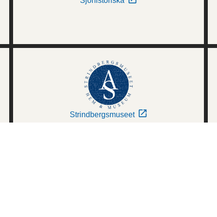
Sjöhistoriska
Strindbergsmuseet