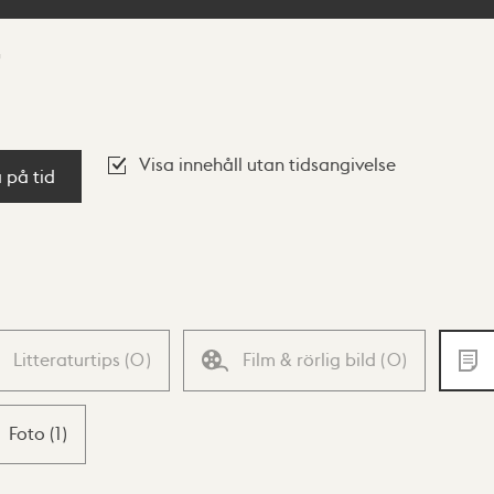
Visa innehåll utan tidsangivelse
a på tid
Litteraturtips
(
0
)
Film & rörlig bild
(
0
)
Foto
(
1
)