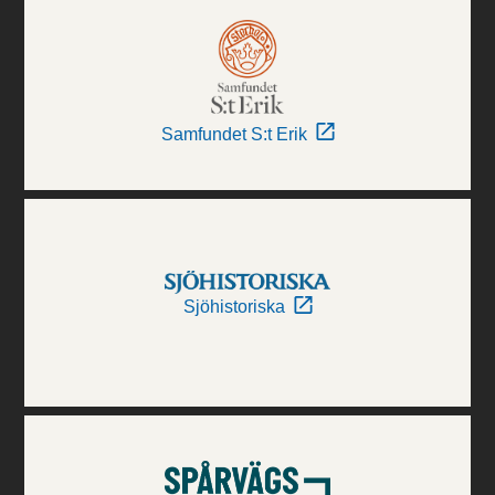
Samfundet S:t Erik
Sjöhistoriska