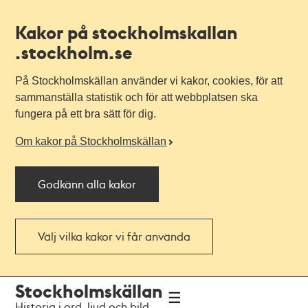
Kakor på stockholmskallan
.stockholm.se
På Stockholmskällan använder vi kakor, cookies, för att
sammanställa statistik och för att webbplatsen ska
fungera på ett bra sätt för dig.
Om kakor på Stockholmskällan
Godkänn alla kakor
Välj vilka kakor vi får använda
Till
Till
Stockholmskällan
navigationen
huvudinnehållet
Historia i ord, ljud och bild