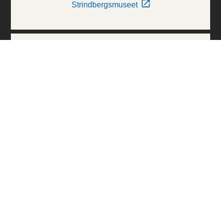
Strindbergsmuseet
Thielska Galleriet
Världskulturmuseerna