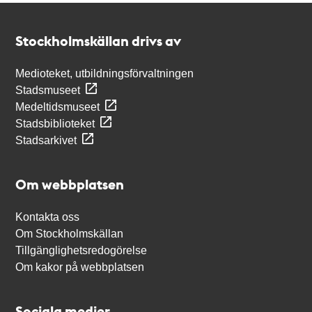
Kontakt
Stockholmskällan
Stockholmskällan drivs av
Medioteket, utbildningsförvaltningen
Stadsmuseet
Medeltidsmuseet
Stadsbiblioteket
Stadsarkivet
Om webbplatsen
Kontakta oss
Om Stockholmskällan
Tillgänglighetsredogörelse
Om kakor på webbplatsen
Sociala medier