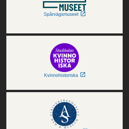
Spårvägsmuseet
Kvinnohistoriska