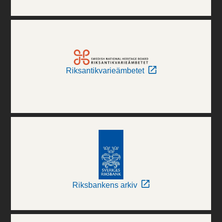
Riksantikvarieämbetet
Riksbankens arkiv