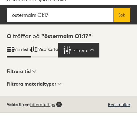
Sök
Fritextsök
Sök
Sökresultat
0
träffar på
östermalm 01:17
Visa karta
Visa lista
Filtrera
Filtrera
Filtrera tid
Filtrera materialtyper
Visningsläge
Totalt
Valda filter:
Litteraturtips
Rensa filter
0
träffar
Lista
Karta