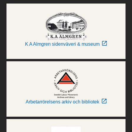
K A Almgren sidenväveri & museum
Arbetarrörelsens arkiv och bibliotek