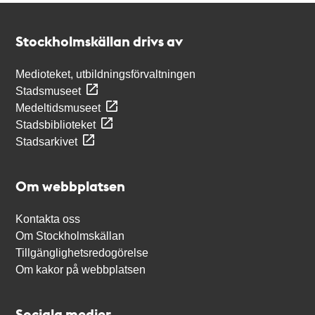
Kontakt
Stockholmskällan
Stockholmskällan drivs av
Medioteket, utbildningsförvaltningen
Stadsmuseet
Medeltidsmuseet
Stadsbiblioteket
Stadsarkivet
Om webbplatsen
Kontakta oss
Om Stockholmskällan
Tillgänglighetsredogörelse
Om kakor på webbplatsen
Sociala medier