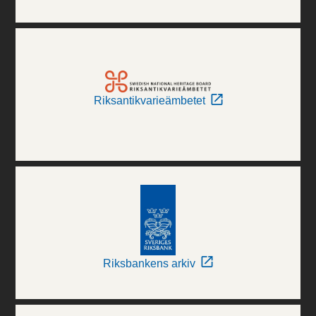
Riksantikvarieämbetet
Riksbankens arkiv