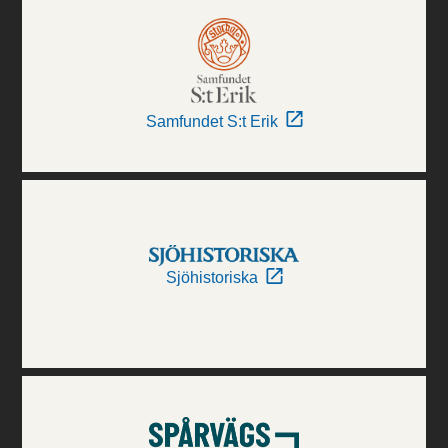
Samfundet S:t Erik
Sjöhistoriska