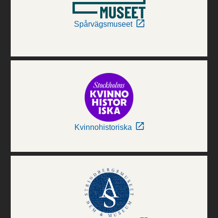
Spårvägsmuseet
Kvinnohistoriska