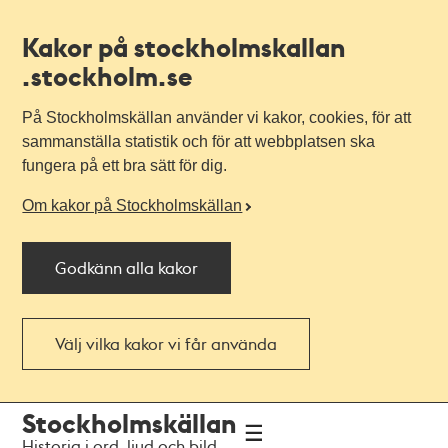
Kakor på stockholmskallan
.stockholm.se
På Stockholmskällan använder vi kakor, cookies, för att
sammanställa statistik och för att webbplatsen ska
fungera på ett bra sätt för dig.
Om kakor på Stockholmskällan
Godkänn alla kakor
Välj vilka kakor vi får använda
Till
Till
Stockholmskällan
navigationen
huvudinnehållet
Historia i ord, ljud och bild