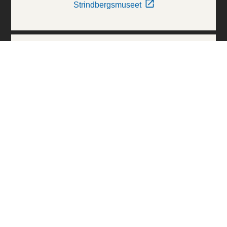
Strindbergsmuseet
Thielska Galleriet
Världskulturmuseerna