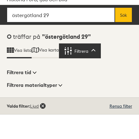
Sök
Fritextsök
Sök
Sökresultat
0
träffar på
östergötland 29
Visa karta
Visa lista
Filtrera
Filtrera
Filtrera tid
Filtrera materialtyper
Visningsläge
Totalt
Valda filter:
Ljud
Rensa filter
0
träffar
Lista
Karta