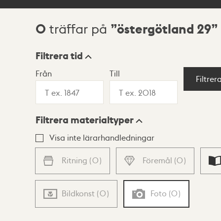
0
östergötland 29
träffar på
Sökresultat
Filtrera tid
Från
Till
Visningsläge
Filtrer
Filtrera materialtyper
Lista
Karta
Visa inte lärarhandledningar
Ritning
(
0
)
Föremål
(
0
)
Bildkonst
(
0
)
Foto
(
0
)