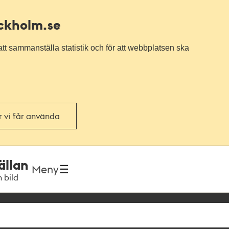
ockholm.se
tt sammanställa statistik och för att webbplatsen ska
or vi får använda
ällan
Meny
h bild