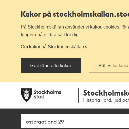
Kakor på stockholmskallan
.st
På Stockholmskällan använder vi kakor, cookies, för a
fungera på ett bra sätt för dig.
Om kakor på Stockholmskällan
Godkänn alla kakor
Välj vilka kak
Till
Till
Stockholmsk
navigationen
huvudinnehållet
Historia i ord, ljud oc
Sök
Fritextsök