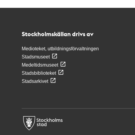
Kontakt
Stockholmskällan
Stockholmskällan drivs av
Medioteket, utbildningsförvaltningen
Stadsmuseet
Medeltidsmuseet
Stadsbiblioteket
Stadsarkivet