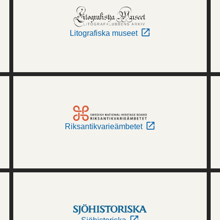
Litografiska museet
Riksantikvarieämbetet