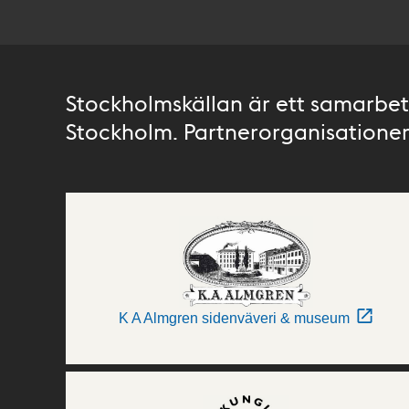
Stockholmskällan är ett samarbete
Stockholm. Partnerorganisationer 
K A Almgren sidenväveri & museum