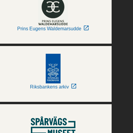
Prins Eugens Waldemarsudde
Riksbankens arkiv