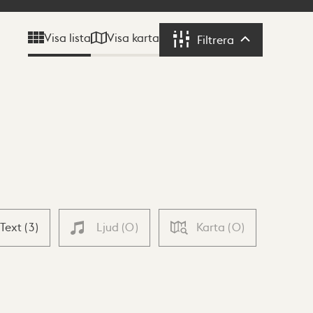
Visa karta
Visa lista
Filtrera
Filtrera
Text
(
3
)
Ljud
(
0
)
Karta
(
0
)