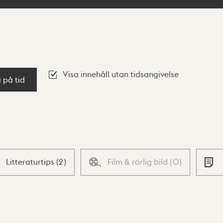
Visa innehåll utan tidsangivelse
a på tid
Litteraturtips
(
2
)
Film & rörlig bild
(
0
)