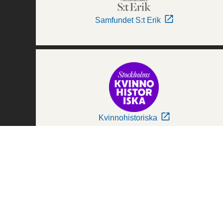
Samfundet S:t Erik
Kvinnohistoriska
Världskulturmuseerna