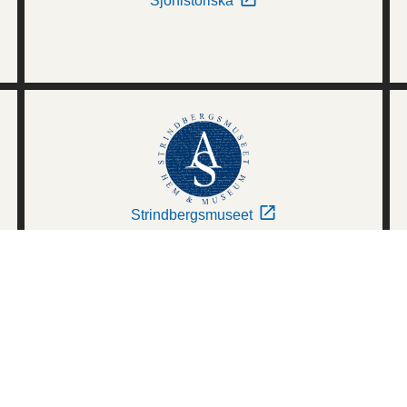
Sjöhistoriska
Strindbergsmuseet