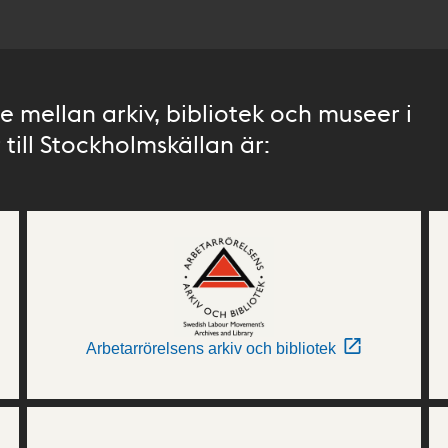
 mellan arkiv, bibliotek och museer i
till Stockholmskällan är:
Arbetarrörelsens arkiv och bibliotek