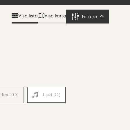
Visa karta
Visa lista
Filtrera
Filtrera
Text
(
0
)
Ljud
(
0
)