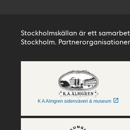
Stockholmskällan är ett samarbete
Stockholm. Partnerorganisationer 
K A Almgren sidenväveri & museum