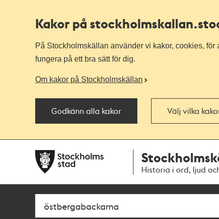
Kakor på stockholmskallan
.st
På Stockholmskällan använder vi kakor, cookies, för a
fungera på ett bra sätt för dig.
Om kakor på Stockholmskällan
Godkänn alla kakor
Välj vilka kak
Till
Till
Stockholmsk
navigationen
huvudinnehållet
Historia i ord, ljud oc
Sök
Fritextsök