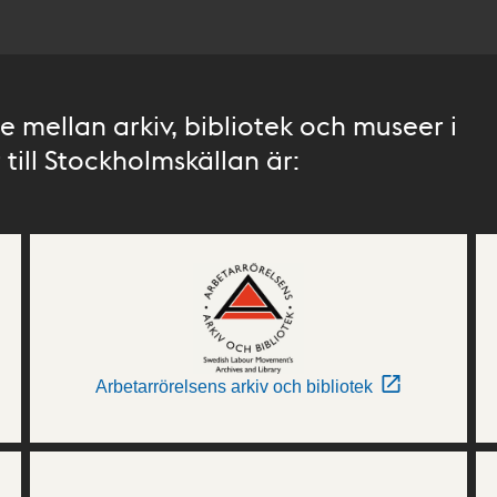
 mellan arkiv, bibliotek och museer i
till Stockholmskällan är:
Arbetarrörelsens arkiv och bibliotek