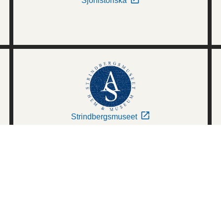
Sjöhistoriska
Strindbergsmuseet