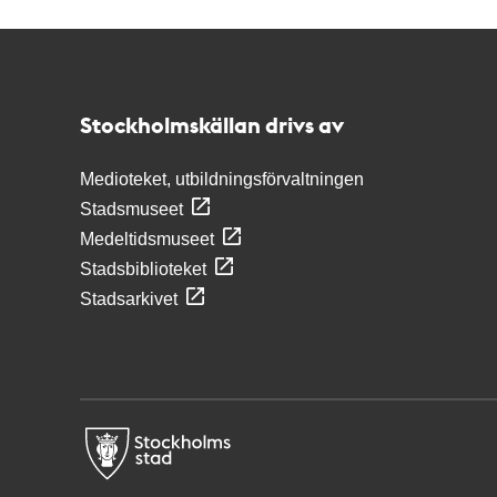
Kontakt
Stockholmskällan
Stockholmskällan drivs av
Medioteket, utbildningsförvaltningen
Stadsmuseet
Medeltidsmuseet
Stadsbiblioteket
Stadsarkivet