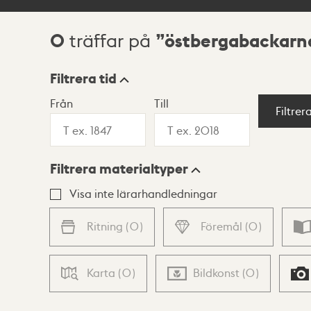
0
östbergabackarn
träffar på
Sökresultat
Filtrera tid
Från
Till
Visningsläge
Filtrer
Filtrera materialtyper
Lista
Karta
Visa inte lärarhandledningar
Ritning
(
0
)
Föremål
(
0
)
Karta
(
0
)
Bildkonst
(
0
)