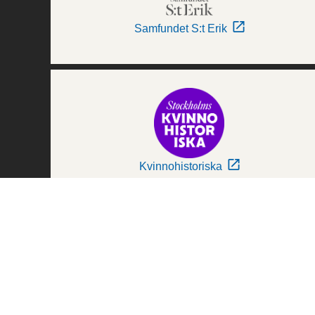
Samfundet S:t Erik
Kvinnohistoriska
Världskulturmuseerna