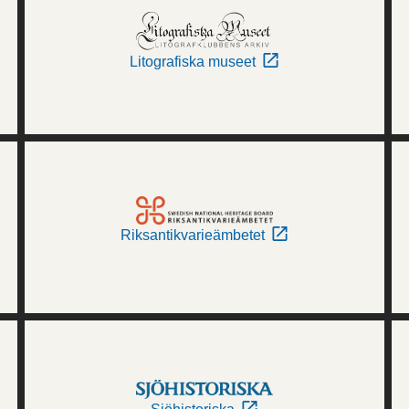
Litografiska museet
Riksantikvarieämbetet