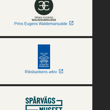
Prins Eugens Waldemarsudde
Riksbankens arkiv