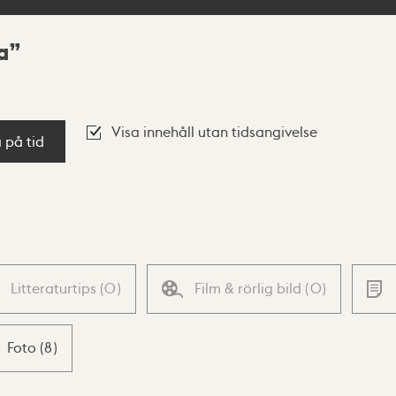
a
Visa innehåll utan tidsangivelse
a på tid
Litteraturtips
(
0
)
Film & rörlig bild
(
0
)
Foto
(
8
)