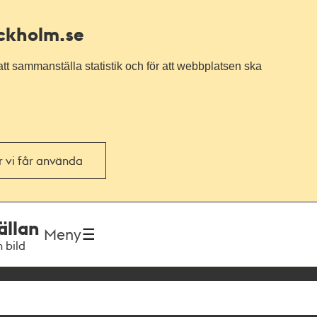
ockholm.se
tt sammanställa statistik och för att webbplatsen ska
or vi får använda
ällan
Meny
h bild