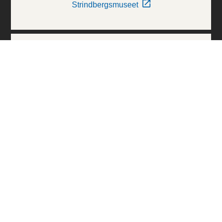
Strindbergsmuseet
Thielska Galleriet
Världskulturmuseerna