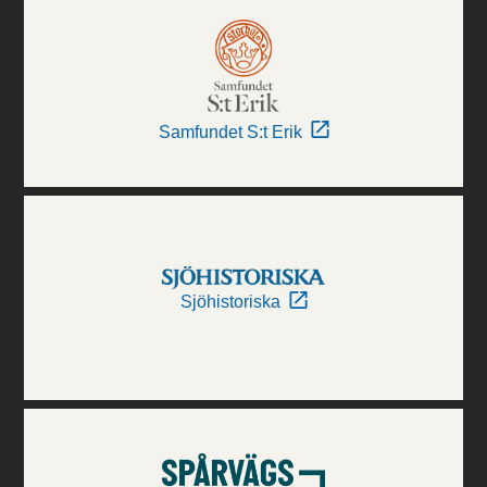
Samfundet S:t Erik
Sjöhistoriska