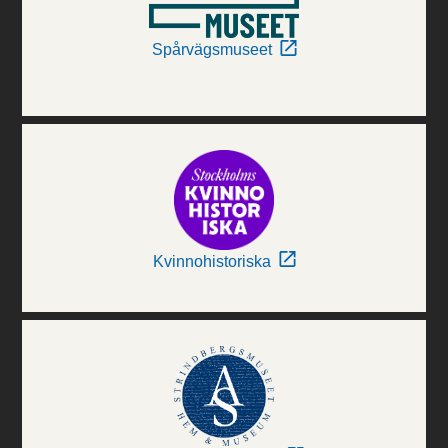
Spårvägsmuseet
Kvinnohistoriska