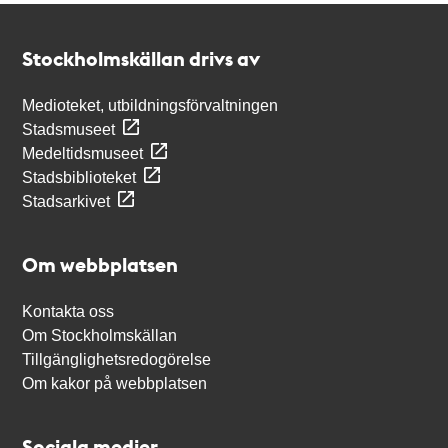
Kontakt
Stockholmskällan
Stockholmskällan drivs av
Medioteket, utbildningsförvaltningen
Stadsmuseet
Medeltidsmuseet
Stadsbiblioteket
Stadsarkivet
Om webbplatsen
Kontakta oss
Om Stockholmskällan
Tillgänglighetsredogörelse
Om kakor på webbplatsen
Sociala medier