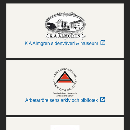
K A Almgren sidenväveri & museum
Arbetarrörelsens arkiv och bibliotek