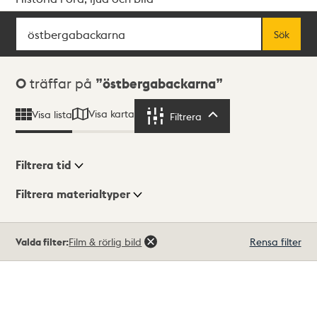
Sök
Fritextsök
Sök
Sökresultat
0
träffar på
östbergabackarna
Visa karta
Visa lista
Filtrera
Filtrera
Filtrera tid
Filtrera materialtyper
Visningsläge
Totalt
Valda filter:
Film & rörlig bild
Rensa filter
0
träffar
Lista
Karta