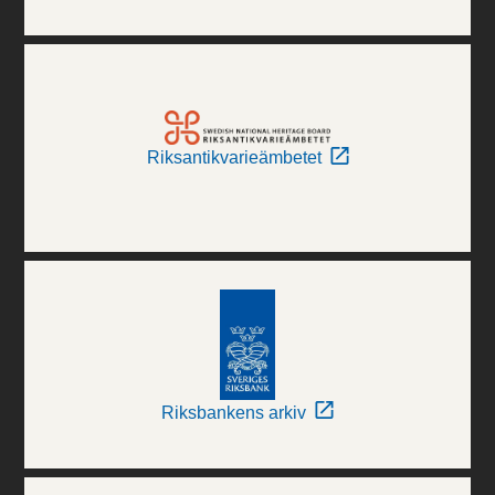
Riksantikvarieämbetet
Riksbankens arkiv