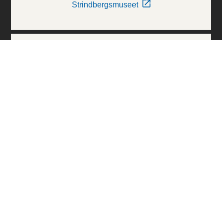
Strindbergsmuseet
Thielska Galleriet
Världskulturmuseerna