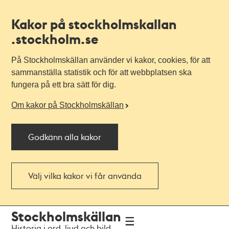
Kakor på stockholmskallan
.stockholm.se
På Stockholmskällan använder vi kakor, cookies, för att
sammanställa statistik och för att webbplatsen ska
fungera på ett bra sätt för dig.
Om kakor på Stockholmskällan
Godkänn alla kakor
Välj vilka kakor vi får använda
Till
Till
Stockholmskällan
navigationen
huvudinnehållet
Historia i ord, ljud och bild