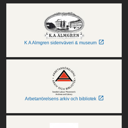
K A Almgren sidenväveri & museum
Arbetarrörelsens arkiv och bibliotek