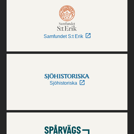
Samfundet S:t Erik
Sjöhistoriska