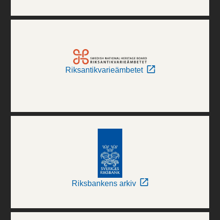
Riksantikvarieämbetet
Riksbankens arkiv