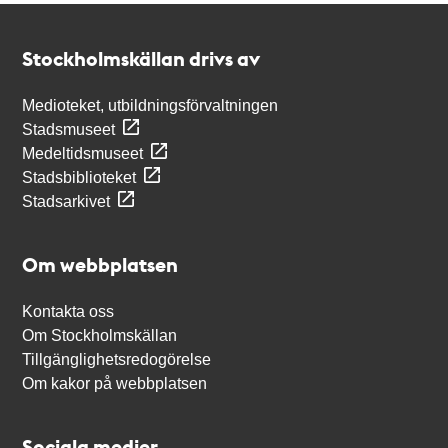
Kontakt
Stockholmskällan
Stockholmskällan drivs av
Medioteket, utbildningsförvaltningen
Stadsmuseet
Medeltidsmuseet
Stadsbiblioteket
Stadsarkivet
Om webbplatsen
Kontakta oss
Om Stockholmskällan
Tillgänglighetsredogörelse
Om kakor på webbplatsen
Sociala medier