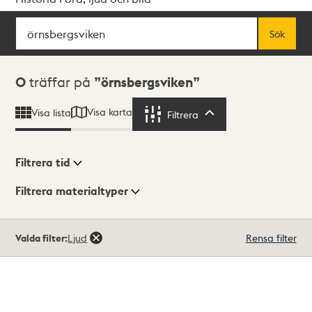
Sök
Fritextsök
Sök
Sökresultat
0
träffar på
örnsbergsviken
Visa karta
Visa lista
Filtrera
Filtrera
Filtrera tid
Filtrera materialtyper
Visningsläge
Totalt
Valda filter:
Ljud
Rensa filter
0
träffar
Lista
Karta