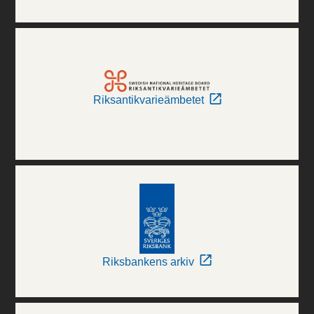
Riksantikvarieämbetet
Riksbankens arkiv