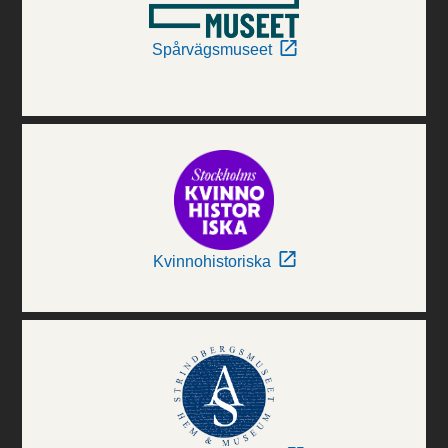
Spårvägsmuseet
Kvinnohistoriska