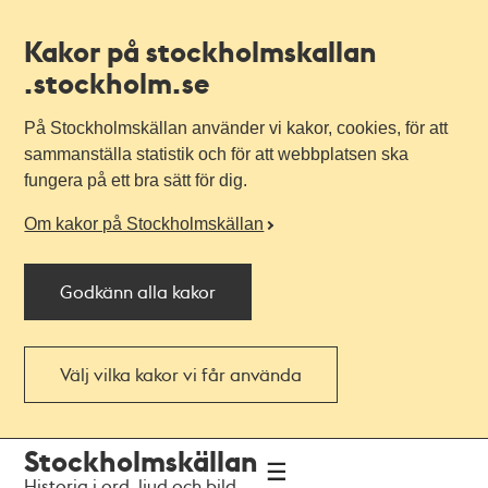
Kakor på stockholmskallan
.stockholm.se
På Stockholmskällan använder vi kakor, cookies, för att
sammanställa statistik och för att webbplatsen ska
fungera på ett bra sätt för dig.
Om kakor på Stockholmskällan
Godkänn alla kakor
Välj vilka kakor vi får använda
Till
Till
Stockholmskällan
navigationen
huvudinnehållet
Historia i ord, ljud och bild