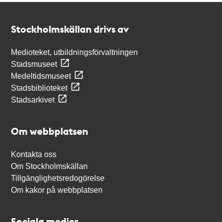
Kontakt
Stockholmskällan
Stockholmskällan drivs av
Medioteket, utbildningsförvaltningen
Stadsmuseet
Medeltidsmuseet
Stadsbiblioteket
Stadsarkivet
Om webbplatsen
Kontakta oss
Om Stockholmskällan
Tillgänglighetsredogörelse
Om kakor på webbplatsen
Sociala medier