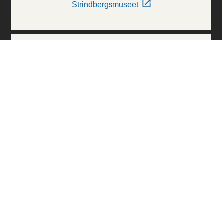
Strindbergsmuseet
Thielska Galleriet
Världskulturmuseerna