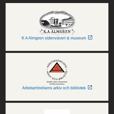
K A Almgren sidenväveri & museum
Arbetarrörelsens arkiv och bibliotek