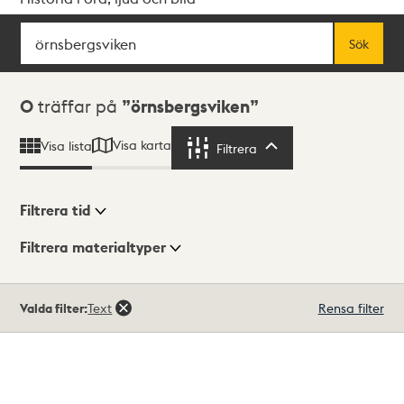
Sök
Fritextsök
Sök
Sökresultat
0
träffar på
örnsbergsviken
Visa karta
Visa lista
Filtrera
Filtrera
Filtrera tid
Filtrera materialtyper
Visningsläge
Totalt
Valda filter:
Text
Rensa filter
0
träffar
Lista
Karta