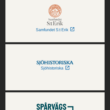
Samfundet S:t Erik
Sjöhistoriska