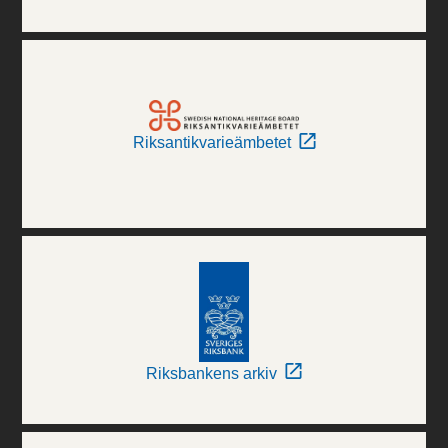
Riksantikvarieämbetet
Riksbankens arkiv