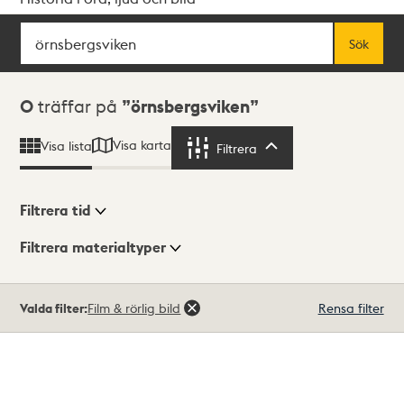
Sök
Fritextsök
Sök
Sökresultat
0
träffar på
örnsbergsviken
Visa karta
Visa lista
Filtrera
Filtrera
Filtrera tid
Filtrera materialtyper
Visningsläge
Totalt
Valda filter:
Film & rörlig bild
Rensa filter
0
träffar
Lista
Karta