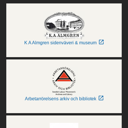
K A Almgren sidenväveri & museum
Arbetarrörelsens arkiv och bibliotek