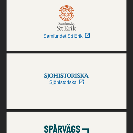
Samfundet S:t Erik
Sjöhistoriska