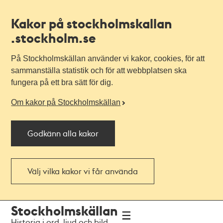
Kakor på stockholmskallan
.stockholm.se
På Stockholmskällan använder vi kakor, cookies, för att
sammanställa statistik och för att webbplatsen ska
fungera på ett bra sätt för dig.
Om kakor på Stockholmskällan
Godkänn alla kakor
Välj vilka kakor vi får använda
Till
Till
Stockholmskällan
navigationen
huvudinnehållet
Historia i ord, ljud och bild