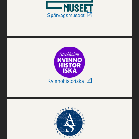
Spårvägsmuseet
Kvinnohistoriska