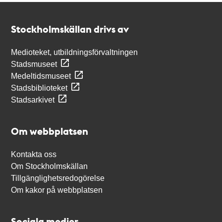
Kontakt
Stockholmskällan
Stockholmskällan drivs av
Medioteket, utbildningsförvaltningen
Stadsmuseet
Medeltidsmuseet
Stadsbiblioteket
Stadsarkivet
Om webbplatsen
Kontakta oss
Om Stockholmskällan
Tillgänglighetsredogörelse
Om kakor på webbplatsen
Sociala medier