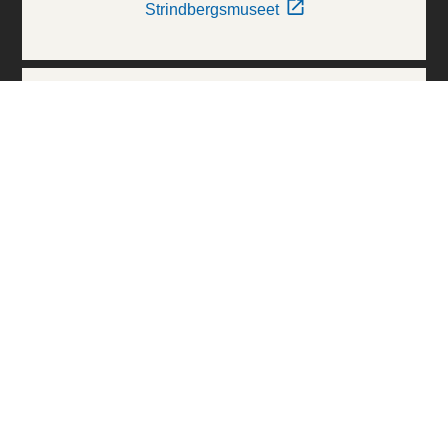
Strindbergsmuseet
Thielska Galleriet
Världskulturmuseerna