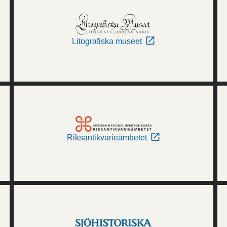
Litografiska museet
Riksantikvarieämbetet