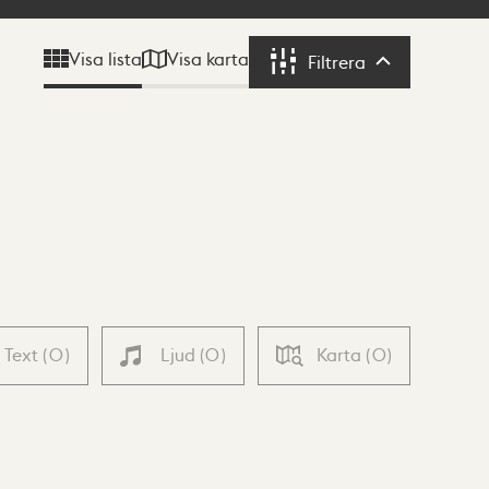
Visa karta
Visa lista
Filtrera
Filtrera
Text
(
0
)
Ljud
(
0
)
Karta
(
0
)