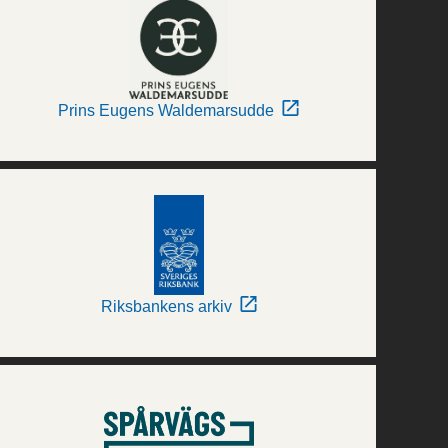
Prins Eugens Waldemarsudde
Riksbankens arkiv