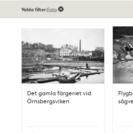
Totalt
Valda filter:
Foto
2
träffar
Det gamla färgeriet vid
Flygb
Örnsbergsviken
sågve