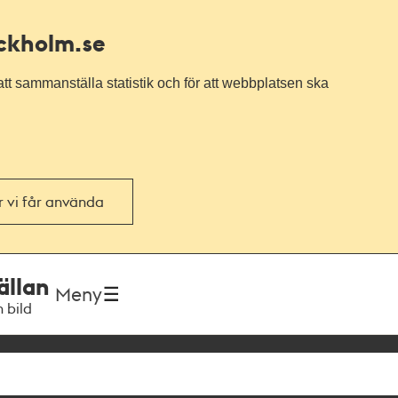
ockholm.se
tt sammanställa statistik och för att webbplatsen ska
or vi får använda
ällan
Meny
h bild