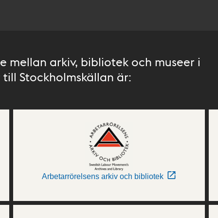
 mellan arkiv, bibliotek och museer i
till Stockholmskällan är:
Arbetarrörelsens arkiv och bibliotek