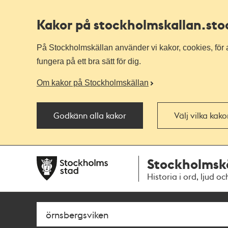
Kakor på stockholmskallan
.st
På Stockholmskällan använder vi kakor, cookies, för a
fungera på ett bra sätt för dig.
Om kakor på Stockholmskällan
Godkänn alla kakor
Välj vilka kak
Till
Till
Stockholmsk
navigationen
huvudinnehållet
Historia i ord, ljud oc
Sök
Fritextsök