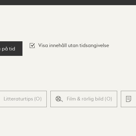
Visa innehåll utan tidsangivelse
a på tid
Litteraturtips
(
0
)
Film & rörlig bild
(
0
)