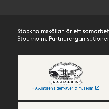
Stockholmskällan är ett samarbete
Stockholm. Partnerorganisationer 
K A Almgren sidenväveri & museum