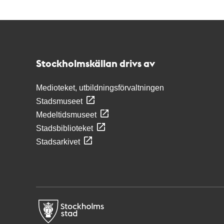
Kontakt
Stockholmskällan
Stockholmskällan drivs av
Medioteket, utbildningsförvaltningen
Stadsmuseet
Medeltidsmuseet
Stadsbiblioteket
Stadsarkivet