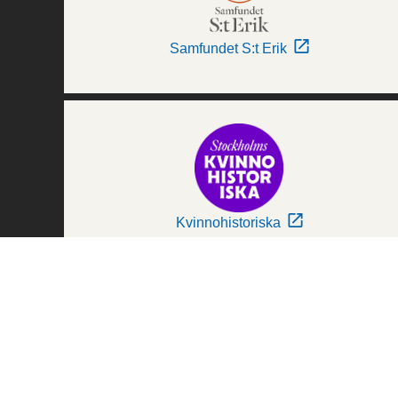
Samfundet S:t Erik
Kvinnohistoriska
Världskulturmuseerna