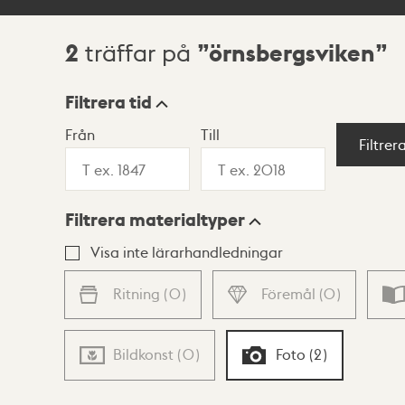
2
örnsbergsviken
träffar på
Sökresultat
Filtrera tid
Från
Till
Visningsläge
Filtrer
Filtrera materialtyper
Lista
Karta
Visa inte lärarhandledningar
Ritning
(
0
)
Föremål
(
0
)
Bildkonst
(
0
)
Foto
(
2
)