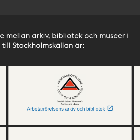
 mellan arkiv, bibliotek och museer i
till Stockholmskällan är:
Arbetarrörelsens arkiv och bibliotek