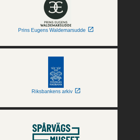
Prins Eugens Waldemarsudde
Riksbankens arkiv