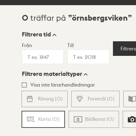
0
örnsbergsviken
träffar på
Sökresultat
Filtrera tid
Från
Till
Visningsläge
Filtrer
Filtrera materialtyper
Lista
Karta
Visa inte lärarhandledningar
Ritning
(
0
)
Föremål
(
0
)
Karta
(
0
)
Bildkonst
(
0
)