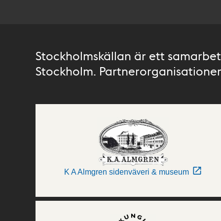
Stockholmskällan är ett samarbete
Stockholm. Partnerorganisationer 
K A Almgren sidenväveri & museum