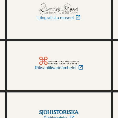
Litografiska museet
Riksantikvarieämbetet