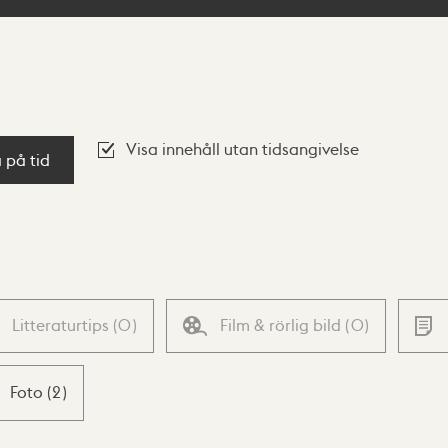
Visa innehåll utan tidsangivelse
a på tid
Litteraturtips
(
0
)
Film & rörlig bild
(
0
)
Foto
(
2
)