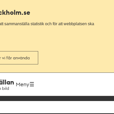
ockholm.se
tt sammanställa statistik och för att webbplatsen ska
or vi får använda
ällan
Meny
h bild