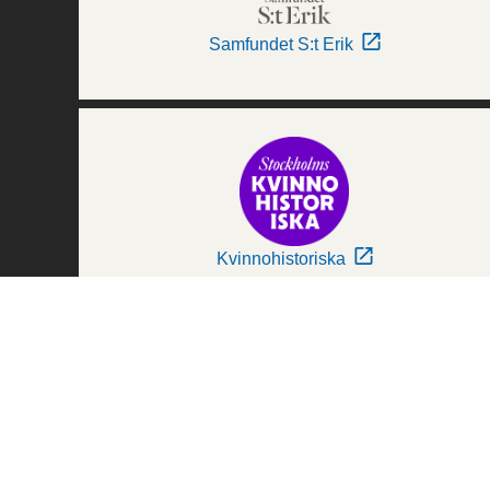
Samfundet S:t Erik
Kvinnohistoriska
Världskulturmuseerna