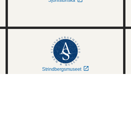
Sjöhistoriska
Strindbergsmuseet