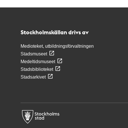
Kontakt
Stockholmskällan
Stockholmskällan drivs av
Medioteket, utbildningsförvaltningen
Stadsmuseet
Medeltidsmuseet
Stadsbiblioteket
Stadsarkivet