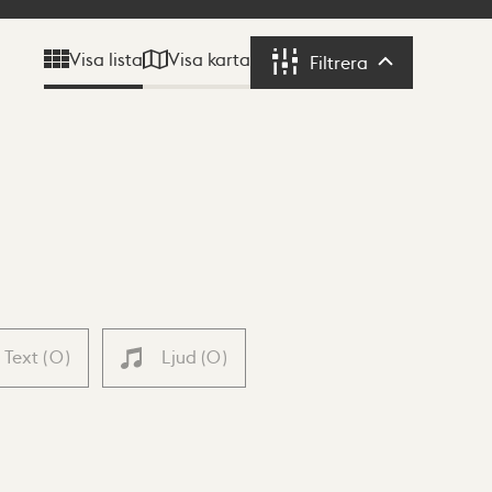
Visa karta
Visa lista
Filtrera
Filtrera
Text
(
0
)
Ljud
(
0
)