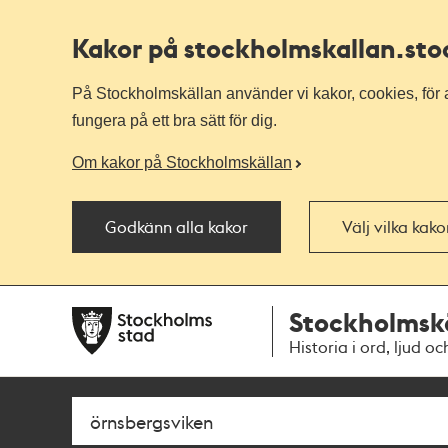
Kakor på stockholmskallan
.st
På Stockholmskällan använder vi kakor, cookies, för a
fungera på ett bra sätt för dig.
Om kakor på Stockholmskällan
Godkänn alla kakor
Välj vilka kak
Till
Till
Stockholmsk
navigationen
huvudinnehållet
Historia i ord, ljud oc
Sök
Fritextsök